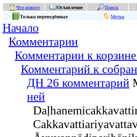
Что нового
Оглавление
Поиск
Только переведённые
Метки
Начало
Комментарии
Комментарии к корзине
Комментарий к собра
ДН 26 комментарий
М
ней
Daḷhanemicakkavatti
Cakkavattiariyavatt