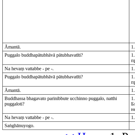
Āmantā.
1
Puggalo buddhapātubhāvā pātubhavatīti?
1
п
Na hevaṃ vattabbe - pe -.
1
Puggalo buddhapātubhāvā pātubhavatīti?
1
п
Āmantā.
1
Buddhassa bhagavato parinibbute ucchinno puggalo, natthi
1
puggaloti?
Б
н
Na hevaṃ vattabbe - pe -.
1
Saṅghānuyogo.