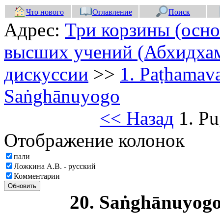
Что нового
Оглавление
Поиск
Адрес:
Три корзины (осно
высших учений (Абхидхам
дискуссии
>>
1. Paṭhamav
Saṅghānuyogo
<< Назад
1. Pu
Отображение колонок
пали
Ложкина А.В. - русский
Комментарии
Обновить
20. Saṅghānuyog