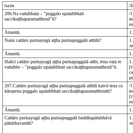
пали
Л
206.Na vattabbaṃ – "puggalo upalabbhati
/
saccikaṭṭhaparamatthenā"ti?
в
и
Āmantā.
1
Nanu cattāro purisayugā aṭṭha purisapuggalā atthīti?
1
л
Āmantā.
1
Hañci cattāro purisayugā aṭṭha purisapuggalā atthi, tena vata re
1
vattabbe – "puggalo upalabbhati saccikaṭṭhaparamatthenā"ti.
[
с
р
207.Cattāro purisayugā aṭṭha purisapuggalā atthīti katvā tena ca
/
kāraṇena puggalo upalabbhati saccikaṭṭhaparamatthenāti?
в
[
и
Āmantā.
1
Cattāro purisayugā aṭṭha purisapuggalā buddhapātubhāvā
1
pātubhavantīti?
л