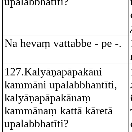
upalabbhatīti?
Na hevaṃ vattabbe - pe -.
127.Kalyāṇapāpakāni
kammāni upalabbhantīti,
kalyāṇapāpakānaṃ
kammānaṃ kattā kāretā
upalabbhatīti?