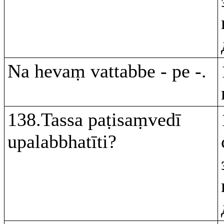
Na hevaṃ vattabbe - pe -.
138.Tassa paṭisaṃvedī
upalabbhatīti?