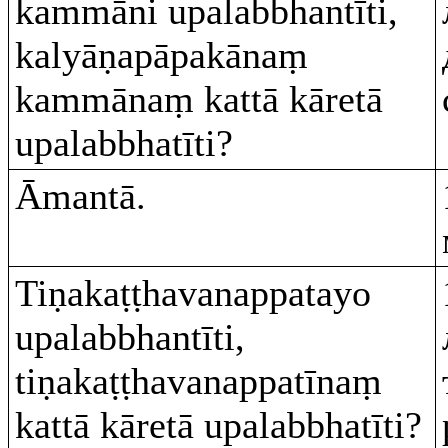
kammāni upalabbhantīti,
kalyāṇapāpakānaṃ
kammānaṃ kattā kāretā
upalabbhatīti?
Āmantā.
Tiṇakaṭṭhavanappatayo
upalabbhantīti,
tiṇakaṭṭhavanappatīnaṃ
kattā kāretā upalabbhatīti?