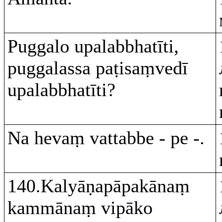
Puggalo upalabbhatīti,
puggalassa paṭisaṃvedī
upalabbhatīti?
Na hevaṃ vattabbe - pe -.
140.Kalyāṇapāpakānaṃ
kammānaṃ vipāko