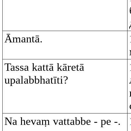
Āmantā.
Tassa kattā kāretā
upalabbhatīti?
Na hevaṃ vattabbe - pe -.