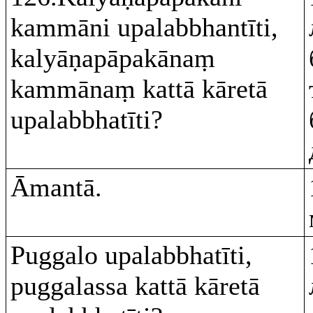
kammāni upalabbhantīti,
kalyāṇapāpakānaṃ
kammānaṃ kattā kāretā
upalabbhatīti?
Āmantā.
Puggalo upalabbhatīti,
puggalassa kattā kāretā