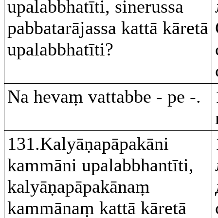
upalabbhatīti, sinerussa
pabbatarājassa kattā kāretā
upalabbhatīti?
Na hevaṃ vattabbe - pe -.
131.Kalyāṇapāpakāni
kammāni upalabbhantīti,
kalyāṇapāpakānaṃ
kammānaṃ kattā kāretā