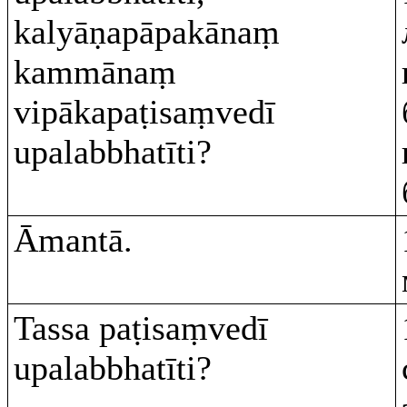
kalyāṇapāpakānaṃ
kammānaṃ
vipākapaṭisaṃvedī
upalabbhatīti?
Āmantā.
Tassa paṭisaṃvedī
upalabbhatīti?