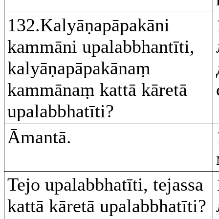
132.Kalyāṇapāpakāni
kammāni upalabbhantīti,
kalyāṇapāpakānaṃ
kammānaṃ kattā kāretā
upalabbhatīti?
Āmantā.
Tejo upalabbhatīti, tejassa
kattā kāretā upalabbhatīti?