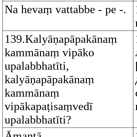
Na hevaṃ vattabbe - pe -.
139.Kalyāṇapāpakānaṃ
kammānaṃ vipāko
upalabbhatīti,
kalyāṇapāpakānaṃ
kammānaṃ
vipākapaṭisaṃvedī
upalabbhatīti?
Āmantā.