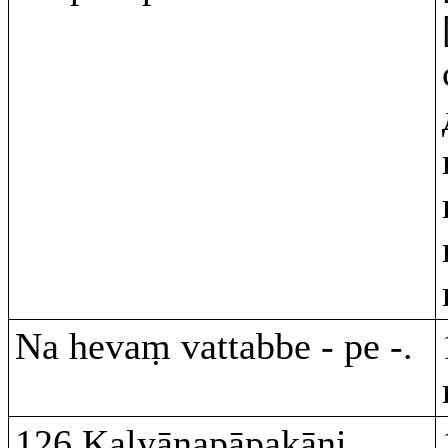
Na hevaṃ vattabbe - pe -.
126.Kalyāṇapāpakāni