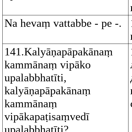
Na hevaṃ vattabbe - pe -.
141.Kalyāṇapāpakānaṃ
kammānaṃ vipāko
upalabbhatīti,
kalyāṇapāpakānaṃ
kammānaṃ
vipākapaṭisaṃvedī
upalabbhatīti?