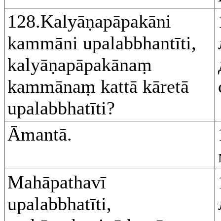
128.Kalyāṇapāpakāni
kammāni upalabbhantīti,
kalyāṇapāpakānaṃ
kammānaṃ kattā kāretā
upalabbhatīti?
Āmantā.
Mahāpathavī
upalabbhatīti,