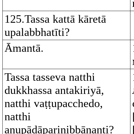
125.Tassa kattā kāretā
upalabbhatīti?
Āmantā.
Tassa tasseva natthi
dukkhassa antakiriyā,
natthi vaṭṭupacchedo,
natthi
anupādāparinibbānanti?