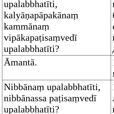
upalabbhatīti,
kalyāṇapāpakānaṃ
kammānaṃ
vipākapaṭisaṃvedī
upalabbhatīti?
Āmantā.
Nibbānaṃ upalabbhatīti,
nibbānassa paṭisaṃvedī
upalabbhatīti?