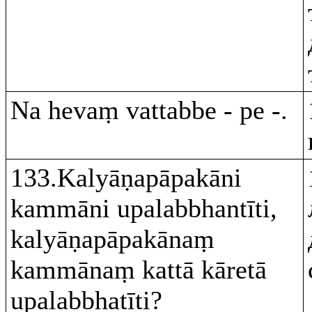
Na hevaṃ vattabbe - pe -.
133.Kalyāṇapāpakāni
kammāni upalabbhantīti,
kalyāṇapāpakānaṃ
kammānaṃ kattā kāretā
upalabbhatīti?