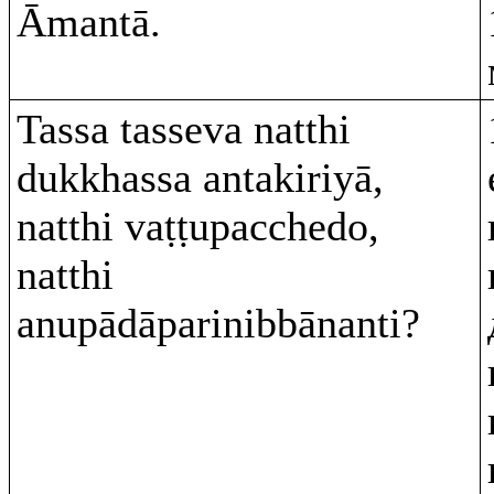
Āmantā.
Tassa tasseva natthi
dukkhassa antakiriyā,
natthi vaṭṭupacchedo,
natthi
anupādāparinibbānanti?