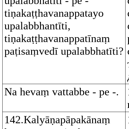
upalabbhatīti - pe -
tiṇakaṭṭhavanappatayo
upalabbhantīti,
tiṇakaṭṭhavanappatīnaṃ
paṭisaṃvedī upalabbhatīti?
Na hevaṃ vattabbe - pe -.
142.Kalyāṇapāpakānaṃ