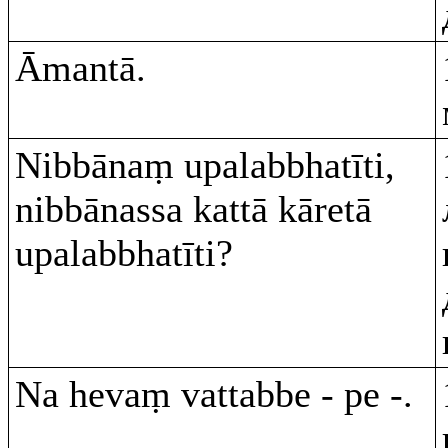
Āmantā.
Nibbānaṃ upalabbhatīti,
nibbānassa kattā kāretā
upalabbhatīti?
Na hevaṃ vattabbe - pe -.