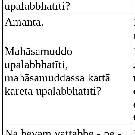
upalabbhatīti?
Āmantā.
Mahāsamuddo
upalabbhatīti,
mahāsamuddassa kattā
kāretā upalabbhatīti?
Na hevaṃ vattabbe - pe -.