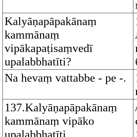
Kalyāṇapāpakānaṃ
kammānaṃ
vipākapaṭisaṃvedī
upalabbhatīti?
Na hevaṃ vattabbe - pe -.
137.Kalyāṇapāpakānaṃ
kammānaṃ vipāko
upalabbhatīti,