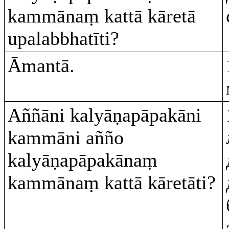
kammānaṃ kattā kāretā
upalabbhatīti?
Āmantā.
Aññāni kalyāṇapāpakāni
kammāni añño
kalyāṇapāpakānaṃ
kammānaṃ kattā kāretāti?