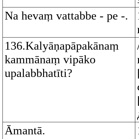
Na hevaṃ vattabbe - pe -.
136.Kalyāṇapāpakānaṃ
kammānaṃ vipāko
upalabbhatīti?
Āmantā.