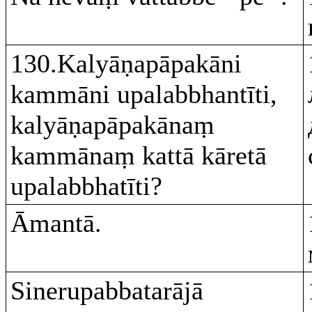
130.Kalyāṇapāpakāni
kammāni upalabbhantīti,
kalyāṇapāpakānaṃ
kammānaṃ kattā kāretā
upalabbhatīti?
Āmantā.
Sinerupabbatarājā