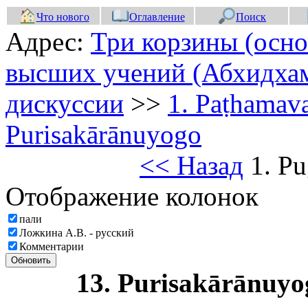
Что нового
Оглавление
Поиск
Адрес:
Три корзины (осно
высших учений (Абхидхам
дискуссии
>>
1. Paṭhamav
Purisakārānuyogo
<< Назад
1. Pu
Отображение колонок
пали
Ложкина А.В. - русский
Комментарии
Обновить
13. Purisakārānuy