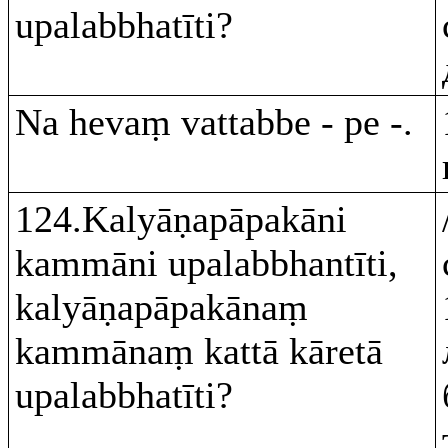
upalabbhatīti?
Na hevaṃ vattabbe - pe -.
124.Kalyāṇapāpakāni
kammāni upalabbhantīti,
kalyāṇapāpakānaṃ
kammānaṃ kattā kāretā
upalabbhatīti?