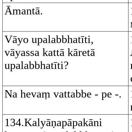
Āmantā.
Vāyo upalabbhatīti,
vāyassa kattā kāretā
upalabbhatīti?
Na hevaṃ vattabbe - pe -.
134.Kalyāṇapāpakāni