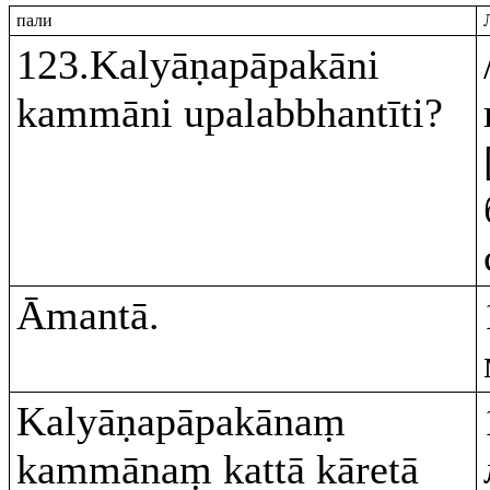
пали
123.Kalyāṇapāpakāni
kammāni upalabbhantīti?
Āmantā.
Kalyāṇapāpakānaṃ
kammānaṃ kattā kāretā