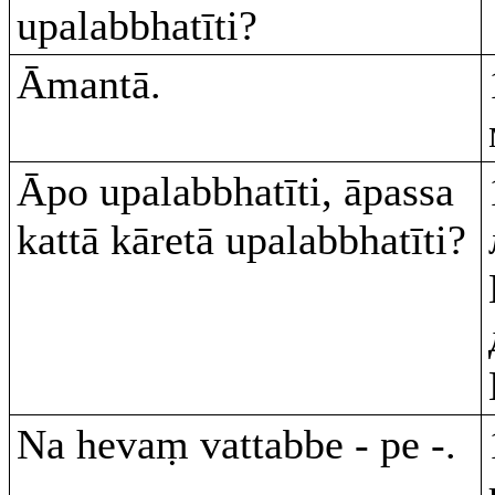
upalabbhatīti?
Āmantā.
Āpo upalabbhatīti, āpassa
kattā kāretā upalabbhatīti?
Na hevaṃ vattabbe - pe -.