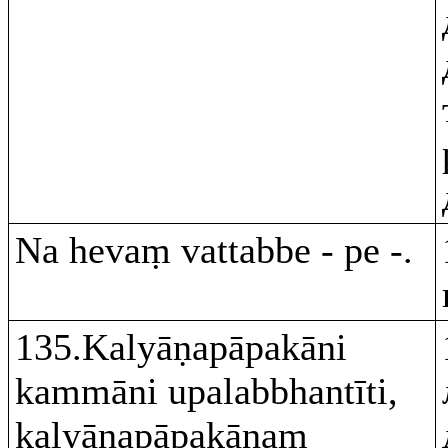
Na hevaṃ vattabbe - pe -.
135.Kalyāṇapāpakāni
kammāni upalabbhantīti,
kalyāṇapāpakānaṃ