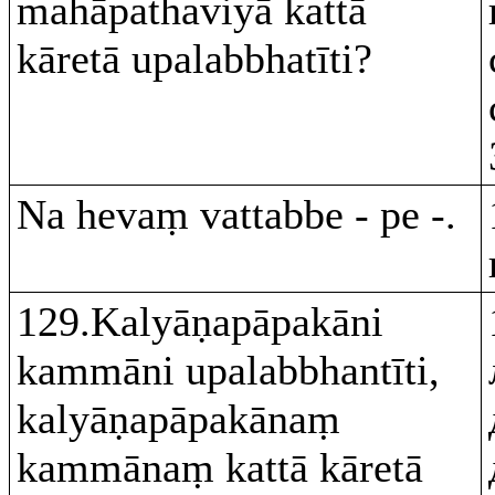
mahāpathaviyā kattā
kāretā upalabbhatīti?
Na hevaṃ vattabbe - pe -.
129.Kalyāṇapāpakāni
kammāni upalabbhantīti,
kalyāṇapāpakānaṃ
kammānaṃ kattā kāretā