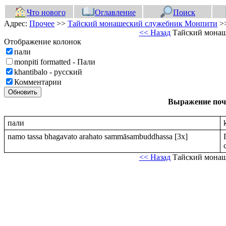
Что нового
Оглавление
Поиск
Адрес:
Прочее
>>
Тайский монашеский служебник Монпити
>
<< Назад
Тайский монаш
Отображение колонок
пали
monpiti formatted - Пали
khantibalo - русский
Комментарии
Обновить
Выражение по
пали
namo tassa bhagavato arahato sammāsambuddhassa [3x]
<< Назад
Тайский монаш