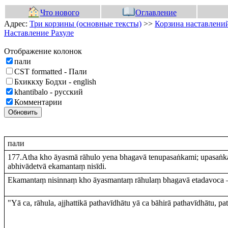
Что нового
Оглавление
Адрес:
Три корзины (основные тексты)
>>
Корзина наставлений
Наставление Рахуле
Отображение колонок
пали
CST formatted - Пали
Бхиккху Бодхи - english
khantibalo - русский
Комментарии
Обновить
пали
177.Atha kho āyasmā rāhulo yena bhagavā tenupasaṅkami; upasaṅ
abhivādetvā ekamantaṃ nisīdi.
Ekamantaṃ nisinnaṃ kho āyasmantaṃ rāhulaṃ bhagavā etadavoca 
"Yā ca, rāhula, ajjhattikā pathavīdhātu yā ca bāhirā pathavīdhātu, pa