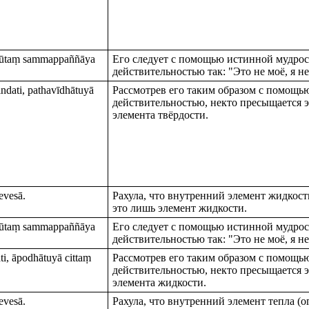
bhūtaṃ sammappaññāya
Его следует с помощью истинной мудрост
действительностью так: "Это не моё, я не
dati, pathavīdhātuyā
Рассмотрев его таким образом с помощью
действительностью, некто пресыщается э
элемента твёрдости.
evesā.
Рахула, что внутренний элемент жидкост
это лишь элемент жидкости.
bhūtaṃ sammappaññāya
Его следует с помощью истинной мудрост
действительностью так: "Это не моё, я не
, āpodhātuyā cittaṃ
Рассмотрев его таким образом с помощью
действительностью, некто пресыщается э
элемента жидкости.
revesā.
Рахула, что внутренний элемент тепла (о