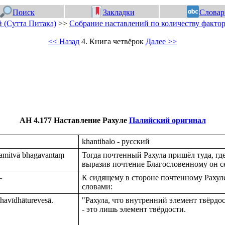
Поиск
Закладки
Словар
 (Сутта Питака)
>>
Собрание наставлений по количеству фактор
<< Назад
4. Книга четвёрок
Далее >>
АН 4.177 Наставление Рахуле
Палийский оригинал
khantibalo - русский
kamitvā bhagavantaṃ
Тогда почтенный Рахула пришёл туда, гд
выразив почтение Благословенному он се
–
К сидящему в стороне почтенному Рахул
словами:
thavīdhāturevesā.
"Рахула, что внутренний элемент твёрдос
- это лишь элемент твёрдости.