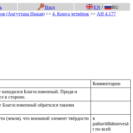
ь
Вход
EN
/
RU
ов (Ангуттара Никая)
>>
4. Книга четвёрок
>>
АН 4.177
Комментарии
е находился Благословенный. Придя и
л в стороне.
е Благословенный обратился такими
ти (земля), что внешний элемент твёрдости
в
pathavīdhāturevesā
r по всей