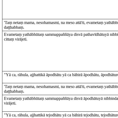
'Taṃ netaṃ mama, nesohamasmi, na meso attā'ti, evametaṃ yathā
daṭṭhabbaṃ.
Evametaṃ yathābhūtaṃ sammappaññāya disvā pathavīdhātuyā nibbin
cittaṃ virājeti.
"Yā ca, rāhula, ajjhattikā āpodhātu yā ca bāhirā āpodhātu, āpodhātur
'Taṃ netaṃ mama, nesohamasmi, na meso attā'ti, evametaṃ yathā
daṭṭhabbaṃ.
Evametaṃ yathābhūtaṃ sammappaññāya disvā āpodhātuyā nibbindati
virājeti.
"Yā ca, rāhula, ajjhattikā tejodhātu yā ca bāhirā tejodhātu, tejodhātu