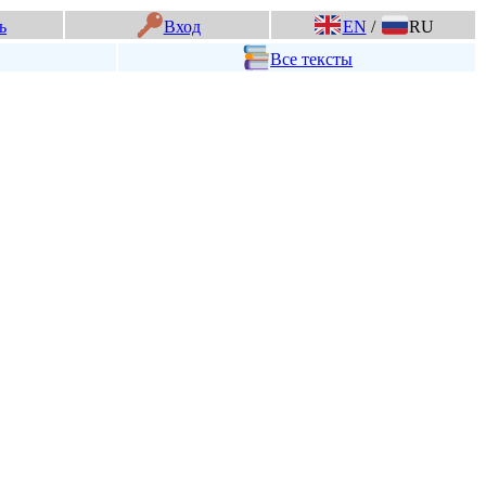
ь
Вход
EN
/
RU
Все тексты