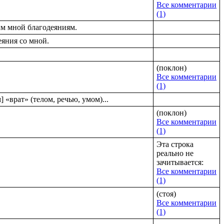
Все комментарии
(1)
ым мной благодеяниям.
еяния со мной.
(поклон)
Все комментарии
(1)
«врат» (телом, речью, умом)...
(поклон)
Все комментарии
(1)
Эта строка
реально не
зачитывается:
Все комментарии
(1)
(стоя)
Все комментарии
(1)