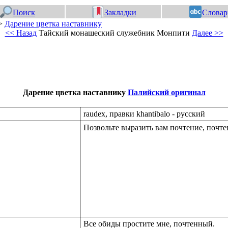
Поиск
Закладки
Словар
>
Дарение цветка наставнику
<< Назад
Тайский монашеский служебник Монпити
Далее >>
Дарение цветка наставнику
Палийский оригинал
raudex, правки khantibalo - русский
Позвольте выразить вам почтение, почт
Все обиды простите мне, почтенный.