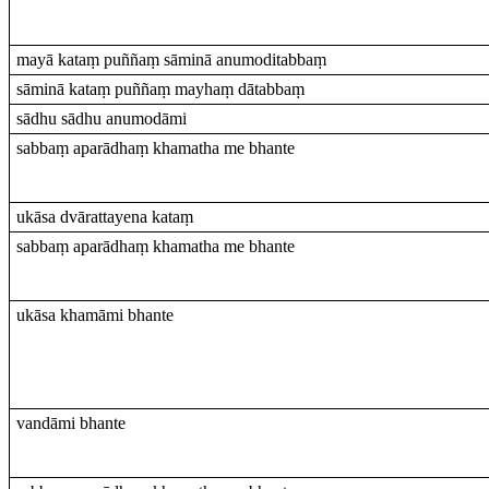
mayā kataṃ puññaṃ sāminā anumoditabbaṃ
sāminā kataṃ puññaṃ mayhaṃ dātabbaṃ
sādhu sādhu anumodāmi
sabbaṃ aparādhaṃ khamatha me bhante
ukāsa dvārattayena kataṃ
sabbaṃ aparādhaṃ khamatha me bhante
ukāsa khamāmi bhante
vandāmi bhante