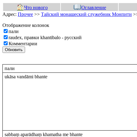
Что нового
Оглавление
Адрес:
Прочее
>>
Тайский монашеский служебник Монпити
>
Отображение колонок
пали
raudex, правки khantibalo - русский
Комментарии
Обновить
пали
ukāsa vandāmi bhante
sabbaṃ aparādhaṃ khamatha me bhante