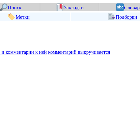
Поиск
Закладки
Словар
Метки
Подборки
 и комментарии к ней
комментарий выкручивается