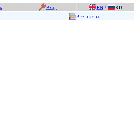
ь
Вход
EN
/
RU
Все тексты