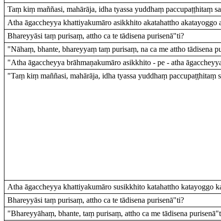
Taṃ kiṃ maññasi, mahārāja, idha tyassa yuddhaṃ paccupaṭṭhitaṃ s
Atha āgaccheyya khattiyakumāro asikkhito akatahattho akatayoggo a
Bhareyyāsi taṃ purisaṃ, attho ca te tādisena purisenā"ti?
"Nāhaṃ, bhante, bhareyyaṃ taṃ purisaṃ, na ca me attho tādisena pur
"Atha āgaccheyya brāhmaṇakumāro asikkhito - pe - atha āgaccheyya v
"Taṃ kiṃ maññasi, mahārāja, idha tyassa yuddhaṃ paccupaṭṭhitaṃ
Atha āgaccheyya khattiyakumāro susikkhito katahattho katayoggo ka
Bhareyyāsi taṃ purisaṃ, attho ca te tādisena purisenā"ti?
"Bhareyyāhaṃ, bhante, taṃ purisaṃ, attho ca me tādisena purisenā"t