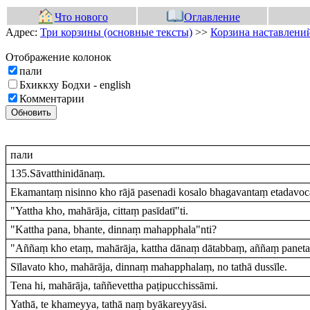
Что нового
Оглавление
Адрес:
Три корзины (основные тексты)
>>
Корзина наставлений
Отображение колонок
пали
Бхиккху Бодхи - english
Комментарии
Обновить
пали
135.Sāvatthinidānaṃ.
Ekamantaṃ nisinno kho rājā pasenadi kosalo bhagavantaṃ etadavoca
"Yattha kho, mahārāja, cittaṃ pasīdatī"ti.
"Kattha pana, bhante, dinnaṃ mahapphala"nti?
"Aññaṃ kho etaṃ, mahārāja, kattha dānaṃ dātabbaṃ, aññaṃ paneta
Sīlavato kho, mahārāja, dinnaṃ mahapphalaṃ, no tathā dussīle.
Tena hi, mahārāja, taññevettha paṭipucchissāmi.
Yathā, te khameyya, tathā naṃ byākareyyāsi.