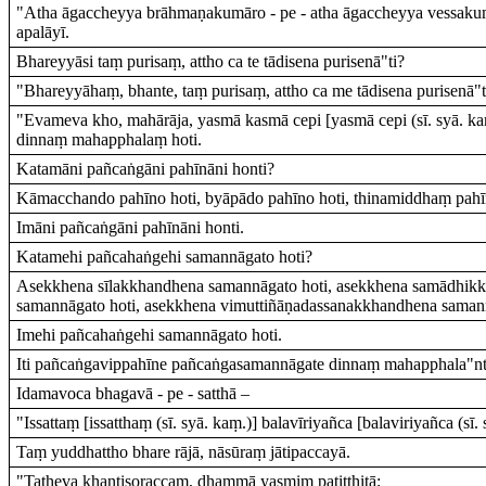
"Atha āgaccheyya brāhmaṇakumāro - pe - atha āgaccheyya vessakumā
apalāyī.
Bhareyyāsi taṃ purisaṃ, attho ca te tādisena purisenā"ti?
"Bhareyyāhaṃ, bhante, taṃ purisaṃ, attho ca me tādisena purisenā"t
"Evameva kho, mahārāja, yasmā kasmā cepi [yasmā cepi (sī. syā. ka
dinnaṃ mahapphalaṃ hoti.
Katamāni pañcaṅgāni pahīnāni honti?
Kāmacchando pahīno hoti, byāpādo pahīno hoti, thinamiddhaṃ pahīn
Imāni pañcaṅgāni pahīnāni honti.
Katamehi pañcahaṅgehi samannāgato hoti?
Asekkhena sīlakkhandhena samannāgato hoti, asekkhena samādhikk
samannāgato hoti, asekkhena vimuttiñāṇadassanakkhandhena samann
Imehi pañcahaṅgehi samannāgato hoti.
Iti pañcaṅgavippahīne pañcaṅgasamannāgate dinnaṃ mahapphala"nt
Idamavoca bhagavā - pe - satthā –
"Issattaṃ [issatthaṃ (sī. syā. kaṃ.)] balavīriyañca [balaviriyañca (sī
Taṃ yuddhattho bhare rājā, nāsūraṃ jātipaccayā.
"Tatheva khantisoraccaṃ, dhammā yasmiṃ patiṭṭhitā;