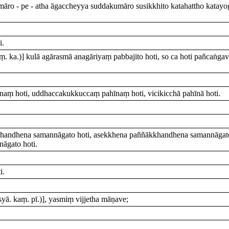
ro - pe - atha āgaccheyya suddakumāro susikkhito katahattho katayo
i.
ṃ. ka.)] kulā agārasmā anagāriyaṃ pabbajito hoti, so ca hoti pañcaṅ
aṃ hoti, uddhaccakukkuccaṃ pahīnaṃ hoti, vicikicchā pahīnā hoti.
handhena samannāgato hoti, asekkhena paññākkhandhena samannāgato
āgato hoti.
i.
. syā. kaṃ. pī.)], yasmiṃ vijjetha māṇave;