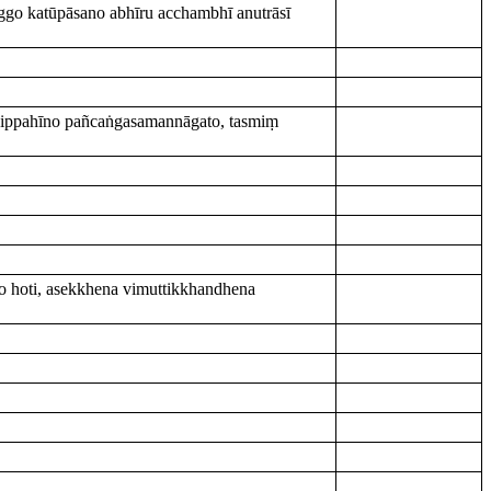
ggo katūpāsano abhīru acchambhī anutrāsī
gavippahīno pañcaṅgasamannāgato, tasmiṃ
 hoti, asekkhena vimuttikkhandhena