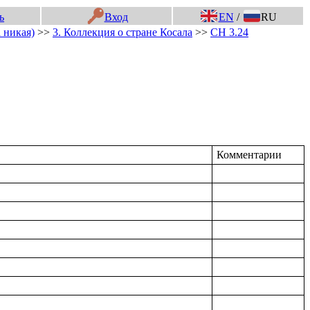
ь
Вход
EN
/
RU
 никая)
>>
3. Коллекция о стране Косала
>>
СН 3.24
Комментарии