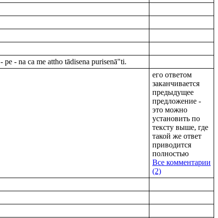
e - na ca me attho tādisena purisenā"ti.
его ответом
заканчивается
предыдущее
предложение -
это можно
установить по
тексту выше, где
такой же ответ
приводится
полностью
Все комментарии
(2)