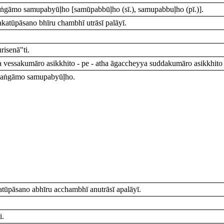
aṅgāmo samupabyūḷho [samūpabbūḷho (sī.), samupabbuḷho (pī.)].
katūpāsano bhīru chambhī utrāsī palāyī.
isenā"ti.
essakumāro asikkhito - pe - atha āgaccheyya suddakumāro asikkhito - p
 saṅgāmo samupabyūḷho.
tūpāsano abhīru acchambhī anutrāsī apalāyī.
i.