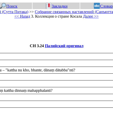
Поиск
Закладки
Словар
 (Сутта Питака)
>>
Собрание связанных наставлений (Санъютта
<< Назад
3. Коллекция о стране Косала
Далее >>
СН 3.24
Палийский оригинал
 – "kattha nu kho, bhante, dānaṃ dātabba"nti?
ṃ kattha dinnaṃ mahapphalanti?