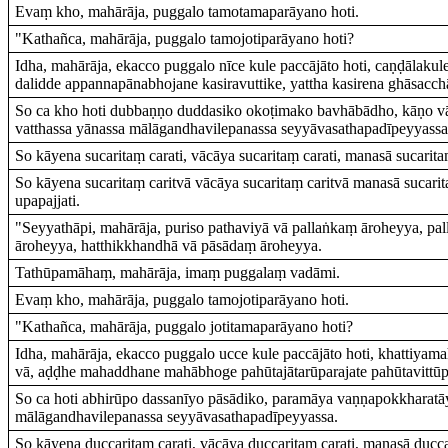
Evaṃ kho, mahārāja, puggalo tamotamaparāyano hoti.
"Kathañca, mahārāja, puggalo tamojotiparāyano hoti?
Idha, mahārāja, ekacco puggalo nīce kule paccājāto hoti, caṇḍālaku
dalidde appannapānabhojane kasiravuttike, yattha kasirena ghāsacch
So ca kho hoti dubbaṇṇo duddasiko okoṭimako bavhābādho, kāṇo vā 
vatthassa yānassa mālāgandhavilepanassa seyyāvasathapadīpeyyassa
So kāyena sucaritaṃ carati, vācāya sucaritaṃ carati, manasā sucaritaṃ
So kāyena sucaritaṃ caritvā vācāya sucaritaṃ caritvā manasā sucar
upapajjati.
"Seyyathāpi, mahārāja, puriso pathaviyā vā pallaṅkaṃ āroheyya, pal
āroheyya, hatthikkhandhā vā pāsādaṃ āroheyya.
Tathūpamāhaṃ, mahārāja, imaṃ puggalaṃ vadāmi.
Evaṃ kho, mahārāja, puggalo tamojotiparāyano hoti.
"Kathañca, mahārāja, puggalo jotitamaparāyano hoti?
Idha, mahārāja, ekacco puggalo ucce kule paccājāto hoti, khattiya
vā, aḍḍhe mahaddhane mahābhoge pahūtajātarūparajate pahūtavittū
So ca hoti abhirūpo dassanīyo pāsādiko, paramāya vaṇṇapokkharatāy
mālāgandhavilepanassa seyyāvasathapadīpeyyassa.
So kāyena duccaritaṃ carati, vācāya duccaritaṃ carati, manasā ducca