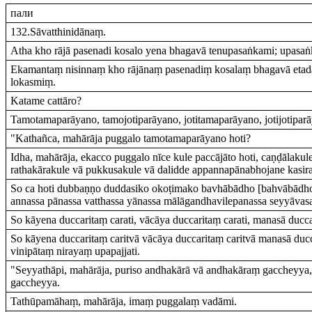
пали
132.Sāvatthinidānaṃ.
Atha kho rājā pasenadi kosalo yena bhagavā tenupasaṅkami; upasa
Ekamantaṃ nisinnaṃ kho rājānaṃ pasenadiṃ kosalaṃ bhagavā etadav
lokasmiṃ.
Katame cattāro?
Tamotamaparāyano, tamojotiparāyano, jotitamaparāyano, jotijotipar
"Kathañca, mahārāja puggalo tamotamaparāyano hoti?
Idha, mahārāja, ekacco puggalo nīce kule paccājāto hoti, caṇḍālakule
rathakārakule vā pukkusakule vā dalidde appannapānabhojane kasirav
So ca hoti dubbaṇṇo duddasiko okoṭimako bavhābādho [bahvābādho (
annassa pānassa vatthassa yānassa mālāgandhavilepanassa seyyāvas
So kāyena duccaritaṃ carati, vācāya duccaritaṃ carati, manasā ducca
So kāyena duccaritaṃ caritvā vācāya duccaritaṃ caritvā manasā du
vinipātaṃ nirayaṃ upapajjati.
"Seyyathāpi, mahārāja, puriso andhakārā vā andhakāraṃ gaccheyya,
gaccheyya.
Tathūpamāhaṃ, mahārāja, imaṃ puggalaṃ vadāmi.