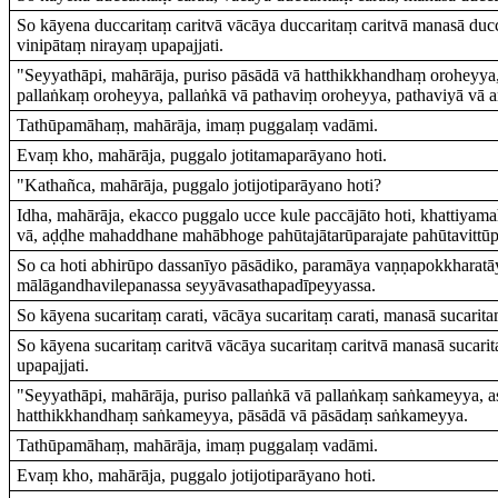
So kāyena duccaritaṃ caritvā vācāya duccaritaṃ caritvā manasā du
vinipātaṃ nirayaṃ upapajjati.
"Seyyathāpi, mahārāja, puriso pāsādā vā hatthikkhandhaṃ oroheyya, 
pallaṅkaṃ oroheyya, pallaṅkā vā pathaviṃ oroheyya, pathaviyā vā 
Tathūpamāhaṃ, mahārāja, imaṃ puggalaṃ vadāmi.
Evaṃ kho, mahārāja, puggalo jotitamaparāyano hoti.
"Kathañca, mahārāja, puggalo jotijotiparāyano hoti?
Idha, mahārāja, ekacco puggalo ucce kule paccājāto hoti, khattiya
vā, aḍḍhe mahaddhane mahābhoge pahūtajātarūparajate pahūtavittū
So ca hoti abhirūpo dassanīyo pāsādiko, paramāya vaṇṇapokkharatāy
mālāgandhavilepanassa seyyāvasathapadīpeyyassa.
So kāyena sucaritaṃ carati, vācāya sucaritaṃ carati, manasā sucaritaṃ
So kāyena sucaritaṃ caritvā vācāya sucaritaṃ caritvā manasā sucar
upapajjati.
"Seyyathāpi, mahārāja, puriso pallaṅkā vā pallaṅkaṃ saṅkameyya, a
hatthikkhandhaṃ saṅkameyya, pāsādā vā pāsādaṃ saṅkameyya.
Tathūpamāhaṃ, mahārāja, imaṃ puggalaṃ vadāmi.
Evaṃ kho, mahārāja, puggalo jotijotiparāyano hoti.