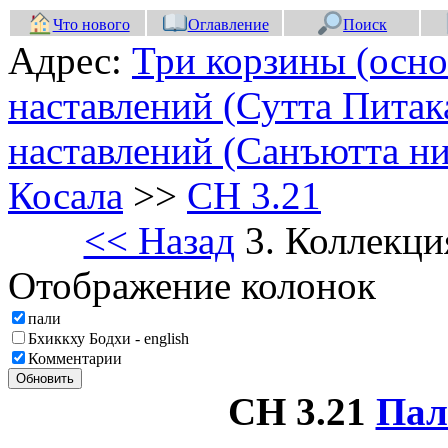
Что нового
Оглавление
Поиск
Адрес:
Три корзины (осно
наставлений (Сутта Питак
наставлений (Санъютта ни
Косала
>>
СН 3.21
<< Назад
3. Коллекци
Отображение колонок
пали
Бхиккху Бодхи - english
Комментарии
Обновить
СН 3.21
Пал