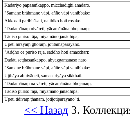
Kadariyo pāpasaṅkappo, micchādiṭṭhi anādaro.
"Samaṇe brāhmaṇe vāpi, aññe vāpi vanibbake;
Akkosati paribhāsati, natthiko hoti rosako.
"Dadamānaṃ nivāreti, yācamānāna bhojanaṃ;
Tādiso puriso rāja, mīyamāno janādhipa;
Upeti nirayaṃ ghoraṃ, jotitamaparāyano.
"Aḍḍho ce puriso rāja, saddho hoti amaccharī;
Dadāti seṭṭhasaṅkappo, abyaggamanaso naro.
"Samaṇe brāhmaṇe vāpi, aññe vāpi vanibbake;
Uṭṭhāya abhivādeti, samacariyāya sikkhati.
"Dadamānaṃ na vāreti, yācamānāna bhojanaṃ;
Tādiso puriso rāja, mīyamāno janādhipa;
Upeti tidivaṃ ṭhānaṃ, jotijotiparāyano"ti.
<< Назад
3. Коллекци