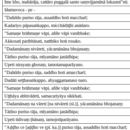
Ime kho, mahārāja, cattāro puggalā santo saṃvijjamānā lokasmi"nti.
Idamavoca - pe -
"Daliddo puriso rāja, assaddho hoti maccharī;
Kadariyo pāpasaṅkappo, micchādiṭṭhi anādaro.
"Samaṇe brāhmaṇe vāpi, aññe vāpi vanibbake;
Akkosati paribhāsati, natthiko hoti rosako.
"Dadamānaṃ nivāreti, yācamānāna bhojanaṃ;
Tādiso puriso rāja, mīyamāno janādhipa;
Upeti nirayaṃ ghoraṃ, tamotamaparāyano.
"Daliddo puriso rāja, saddho hoti amaccharī;
Dadāti seṭṭhasaṅkappo, abyaggamanaso naro.
"Samaṇe brāhmaṇe vāpi, aññe vāpi vanibbake;
Uṭṭhāya abhivādeti, samacariyāya sikkhati.
"Dadamānaṃ na vāreti [na nivāreti (sī.)], yācamānāna bhojanaṃ;
Tādiso puriso rāja, mīyamāno janādhipa;
Upeti tidivaṃ ṭhānaṃ, tamojotiparāyano.
"Aḍḍho ce [aḍḍho ve (pī. ka.)] puriso rāja, assaddho hoti maccharī;