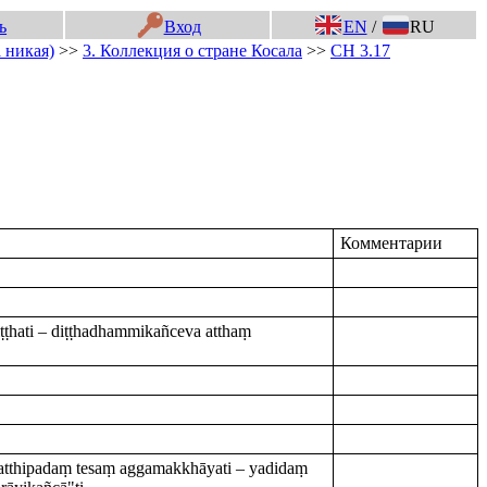
ь
Вход
EN
/
RU
 никая)
>>
3. Коллекция о стране Косала
>>
СН 3.17
Комментарии
ṭṭhati – diṭṭhadhammikañceva atthaṃ
 hatthipadaṃ tesaṃ aggamakkhāyati – yadidaṃ