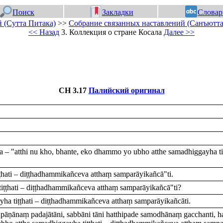
Поиск
Закладки
Словар
 (Сутта Питака)
>>
Собрание связанных наставлений (Санъютта
<< Назад
3. Коллекция о стране Косала
Далее >>
СН 3.17
Палийский оригинал
 – "atthi nu kho, bhante, eko dhammo yo ubho atthe samadhiggayha ti
ṭhati – diṭṭhadhammikañceva atthaṃ samparāyikañcā"ti.
ṭṭhati – diṭṭhadhammikañceva atthaṃ samparāyikañcā"ti?
a tiṭṭhati – diṭṭhadhammikañceva atthaṃ samparāyikañcāti.
)] pāṇānaṃ padajātāni, sabbāni tāni hatthipade samodhānaṃ gacchanti,