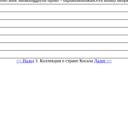
ho atthe samadhiggayha tiṭṭhati – diṭṭhadhammikañceva atthaṃ sampar
<< Назад
3. Коллекция о стране Косала
Далее >>