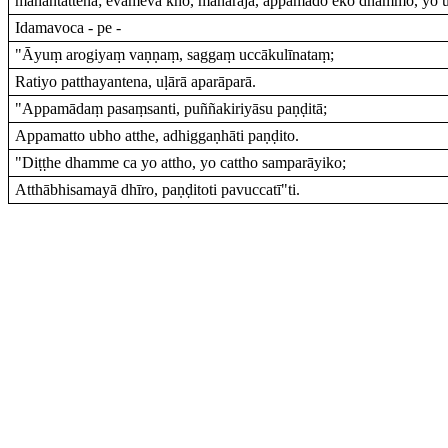
mahantattena; evameva kho, mahārāja, appamādo eko dhammo, yo ub
Idamavoca - pe -
"Āyuṃ arogiyaṃ vaṇṇaṃ, saggaṃ uccākulīnataṃ;
Ratiyo patthayantena, uḷārā aparāparā.
"Appamādaṃ pasaṃsanti, puññakiriyāsu paṇḍitā;
Appamatto ubho atthe, adhiggaṇhāti paṇḍito.
"Diṭṭhe dhamme ca yo attho, yo cattho samparāyiko;
Atthābhisamayā dhīro, paṇḍitoti pavuccatī"ti.