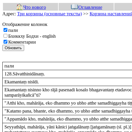
Что нового
Оглавление
Адрес:
Три корзины (основные тексты)
>>
Корзина наставлений
Отображение колонок
пали
Бхиккху Бодхи - english
Комментарии
Обновить
пали
128.Sāvatthinidānaṃ.
Ekamantaṃ nisīdi.
Ekamantaṃ nisinno kho rājā pasenadi kosalo bhagavantaṃ etadavoca
samparāyikañcā"ti?
"Atthi kho, mahārāja, eko dhammo yo ubho atthe samadhiggayha tiṭ
"Katamo pana, bhante, eko dhammo, yo ubho atthe samadhiggayha ti
"Appamādo kho, mahārāja, eko dhammo, yo ubho atthe samadhiggayh
Seyyathāpi, mahārāja, yāni kānici jaṅgalānaṃ [jaṅgamānaṃ (sī. pī.