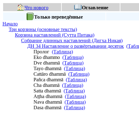
Что нового
Оглавление
Только переведённые
Начало
Три корзины (основные тексты)
Корзина наставлений (Сутта Питака)
Собрание длинных наставлений (Дигха Никая)
ДН 34 Наставление о развёртывании десяток
(Табл
Пролог
(Таблица)
Eko dhammo
(Таблица)
Dve dhammā
(Таблица)
Tayo dhammā
(Таблица)
Cattāro dhammā
(Таблица)
Pañca dhammā
(Таблица)
Cha dhammā
(Таблица)
Satta dhammā
(Таблица)
Aṭṭha dhammā
(Таблица)
Nava dhammā
(Таблица)
Dasa dhammā
(Таблица)