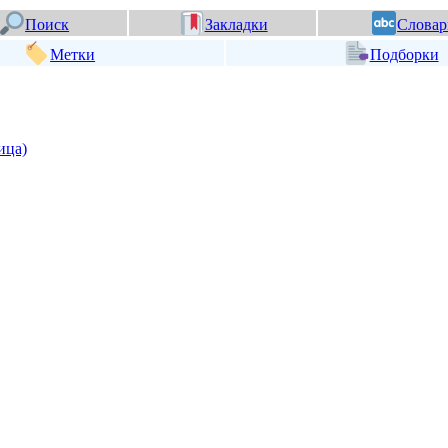
Поиск
Закладки
Словар
Метки
Подборки
ица)