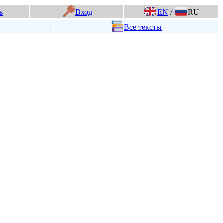
ь
Вход
EN
/
RU
Все тексты