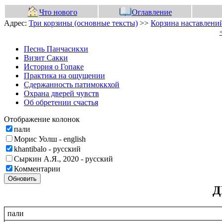
Что нового
Оглавление
Адрес:
Три корзины (основные тексты)
>>
Корзина наставлений
Песнь Панчасикхи
Визит Сакки
История о Гопаке
Практика на ощущении
Сдержанность патимоккхой
Охрана дверей чувств
Об обретении счастья
Отображение колонок
пали
Морис Уолш - english
khantibalo - русский
Сыркин А.Я., 2020 - русский
Комментарии
Обновить
Д
пали