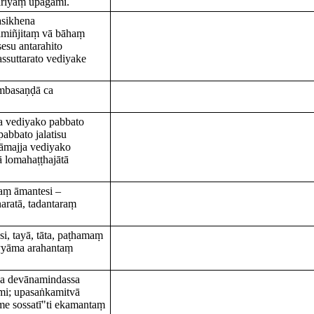
ariyaṃ upāgami.
asikhena
amiñjitaṃ vā bāhaṃ
esu antarahito
suttarato vediyake
ambasaṇḍā ca
a vediyako pabbato
pabbato jalatisu
 nāmajja vediyako
 lomahaṭṭhajātā
aṃ āmantesi –
aratā, tadantaraṃ
i, tayā, tāta, paṭhamaṃ
yyāma arahantaṃ
sa devānamindassa
mi; upasaṅkamitvā
me sossatī"ti ekamantaṃ