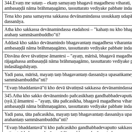
344.Evaṃ me sutaṃ – ekaṃ samayaṃ bhagavā magadhesu viharati, p
ambasaṇḍā nāma brāhmaṇagāmo, tassuttarato vediyake pabbate ind
Tena kho pana samayena sakkassa devānamindassa ussukkaṃ udap
dassanāya.
Atha kho sakkassa devānamindassa etadahosi – "kahaṃ nu kho bhaga
arahaṃ sammāsambuddho"ti?
Addasā kho sakko devānamindo bhagavantaṃ magadhesu viharantaṃ
ambasaṇḍā nāma brāhmaṇagāmo, tassuttarato vediyake pabbate ind
Disvāna deve tāvatiṃse āmantesi – "ayaṃ, mārisā, bhagavā magadhes
rājagahassa ambasaṇḍā nāma brāhmaṇagāmo, tassuttarato vediyake 
indasālaguhāyaṃ.
Yadi pana, mārisā, mayaṃ taṃ bhagavantaṃ dassanāya upasaṅkam
sammāsambuddha"nti?
"Evaṃ bhaddantavā"ti kho devā tāvatiṃsā sakkassa devānamindass
345.Atha kho sakko devānamindo pañcasikhaṃ gandhabbadevaputt
(syā.)] āmantesi – "ayaṃ, tāta pañcasikha, bhagavā magadhesu vihara
ambasaṇḍā nāma brāhmaṇagāmo, tassuttarato vediyake pabbate ind
Yadi pana, tāta pañcasikha, mayaṃ taṃ bhagavantaṃ dassanāya u
arahantaṃ sammāsambuddha"nti?
"Evaṃ bhaddantavā"ti kho pañcasikho gandhabbadevaputto sakkas