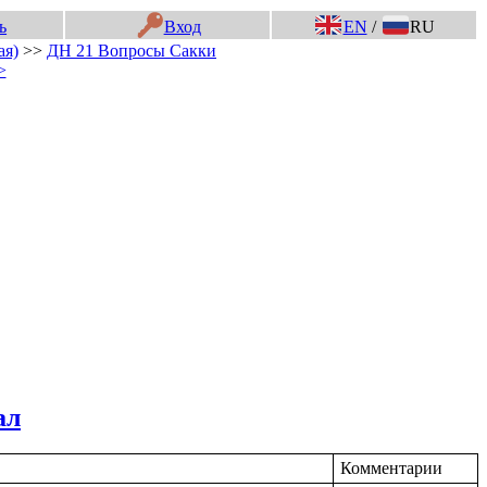
ь
Вход
EN
/
RU
ая)
>>
ДН 21 Вопросы Сакки
>
ал
Комментарии