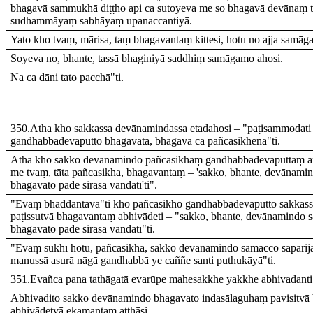
bhagavā sammukhā diṭṭho api ca sutoyeva me so bhagavā devānaṃ 
sudhammāyaṃ sabhāyaṃ upanaccantiyā.
Yato kho tvaṃ, mārisa, taṃ bhagavantaṃ kittesi, hotu no ajja samāga
Soyeva no, bhante, tassā bhaginiyā saddhiṃ samāgamo ahosi.
Na ca dāni tato pacchā"ti.
350.Atha kho sakkassa devānamindassa etadahosi – "paṭisammodati
gandhabbadevaputto bhagavatā, bhagavā ca pañcasikhenā"ti.
Atha kho sakko devānamindo pañcasikhaṃ gandhabbadevaputtaṃ ām
me tvaṃ, tāta pañcasikha, bhagavantaṃ – 'sakko, bhante, devānami
bhagavato pāde sirasā vandatī'ti".
"Evaṃ bhaddantavā"ti kho pañcasikho gandhabbadevaputto sakkas
paṭissutvā bhagavantaṃ abhivādeti – "sakko, bhante, devānamindo 
bhagavato pāde sirasā vandatī"ti.
"Evaṃ sukhī hotu, pañcasikha, sakko devānamindo sāmacco saparij
manussā asurā nāgā gandhabbā ye caññe santi puthukāyā"ti.
351.Evañca pana tathāgatā evarūpe mahesakkhe yakkhe abhivadanti
Abhivadito sakko devānamindo bhagavato indasālaguhaṃ pavisitvā
abhivādetvā ekamantaṃ aṭṭhāsi.