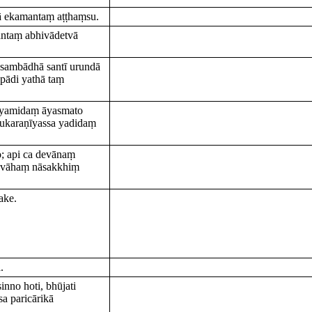
ā ekamantaṃ aṭṭhaṃsu.
antaṃ abhivādetvā
 sambādhā santī urundā
pādi yathā taṃ
iyamidaṃ āyasmato
hukaraṇīyassa yadidaṃ
; api ca devānaṃ
; evāhaṃ nāsakkhiṃ
ake.
.
nno hoti, bhūjati
sa paricārikā