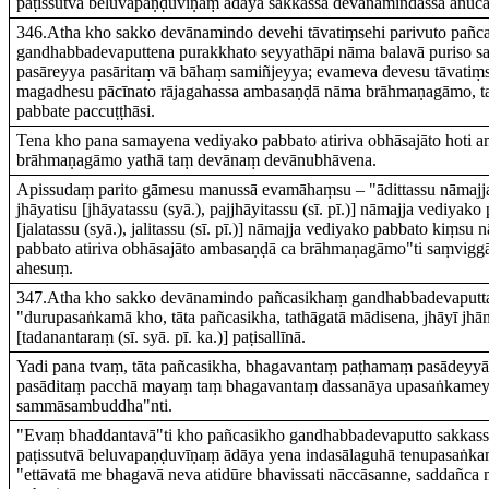
paṭissutvā beluvapaṇḍuvīṇaṃ ādāya sakkassa devānamindassa anuc
346.Atha kho sakko devānamindo devehi tāvatiṃsehi parivuto pañc
gandhabbadevaputtena purakkhato seyyathāpi nāma balavā puriso s
pasāreyya pasāritaṃ vā bāhaṃ samiñjeyya; evameva devesu tāvatiṃs
magadhesu pācīnato rājagahassa ambasaṇḍā nāma brāhmaṇagāmo, tas
pabbate paccuṭṭhāsi.
Tena kho pana samayena vediyako pabbato atiriva obhāsajāto hoti 
brāhmaṇagāmo yathā taṃ devānaṃ devānubhāvena.
Apissudaṃ parito gāmesu manussā evamāhaṃsu – "ādittassu nāmajj
jhāyatisu [jhāyatassu (syā.), pajjhāyitassu (sī. pī.)] nāmajja vediyako 
[jalatassu (syā.), jalitassu (sī. pī.)] nāmajja vediyako pabbato kiṃsu
pabbato atiriva obhāsajāto ambasaṇḍā ca brāhmaṇagāmo"ti saṃviggā
ahesuṃ.
347.Atha kho sakko devānamindo pañcasikhaṃ gandhabbadevaputt
"durupasaṅkamā kho, tāta pañcasikha, tathāgatā mādisena, jhāyī jhān
[tadanantaraṃ (sī. syā. pī. ka.)] paṭisallīnā.
Yadi pana tvaṃ, tāta pañcasikha, bhagavantaṃ paṭhamaṃ pasādeyyās
pasāditaṃ pacchā mayaṃ taṃ bhagavantaṃ dassanāya upasaṅkame
sammāsambuddha"nti.
"Evaṃ bhaddantavā"ti kho pañcasikho gandhabbadevaputto sakkas
paṭissutvā beluvapaṇḍuvīṇaṃ ādāya yena indasālaguhā tenupasaṅka
"ettāvatā me bhagavā neva atidūre bhavissati nāccāsanne, saddañca 