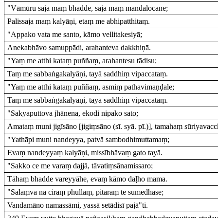
"Vāmūru saja maṃ bhadde, saja maṃ mandalocane;
Palissaja maṃ kalyāṇi, etaṃ me abhipatthitaṃ.
"Appako vata me santo, kāmo vellitakesiyā;
Anekabhāvo samuppādi, arahanteva dakkhiṇā.
"Yaṃ me atthi kataṃ puññaṃ, arahantesu tādisu;
Taṃ me sabbaṅgakalyāṇi, tayā saddhiṃ vipaccataṃ.
"Yaṃ me atthi kataṃ puññaṃ, asmiṃ pathavimaṇḍale;
Taṃ me sabbaṅgakalyāṇi, tayā saddhiṃ vipaccataṃ.
"Sakyaputtova jhānena, ekodi nipako sato;
Amataṃ muni jigīsāno [jigiṃsāno (sī. syā. pī.)], tamahaṃ sūriyavacc
"Yathāpi muni nandeyya, patvā sambodhimuttamaṃ;
Evaṃ nandeyyaṃ kalyāṇi, missībhāvaṃ gato tayā.
"Sakko ce me varaṃ dajjā, tāvatiṃsānamissaro;
Tāhaṃ bhadde vareyyāhe, evaṃ kāmo daḷho mama.
"Sālaṃva na ciraṃ phullaṃ, pitaraṃ te sumedhase;
Vandamāno namassāmi, yassā setādisī pajā"ti.