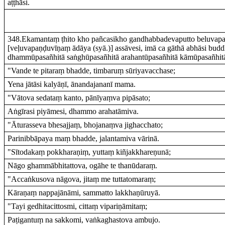
aṭṭhāsi.
348.Ekamantaṃ ṭhito kho pañcasikho gandhabbadevaputto beluva
[veḷuvapaṇḍuvīṇaṃ ādāya (syā.)] assāvesi, imā ca gāthā abhāsi bud
dhammūpasañhitā saṅghūpasañhitā arahantūpasañhitā kāmūpasañhit
"Vande te pitaraṃ bhadde, timbaruṃ sūriyavacchase;
Yena jātāsi kalyāṇī, ānandajananī mama.
"Vātova sedataṃ kanto, pānīyaṃva pipāsato;
Aṅgīrasi piyāmesi, dhammo arahatāmiva.
"Āturasseva bhesajjaṃ, bhojanaṃva jighacchato;
Parinibbāpaya maṃ bhadde, jalantamiva vārinā.
"Sītodakaṃ pokkharaṇiṃ, yuttaṃ kiñjakkhareṇunā;
Nāgo ghammābhitattova, ogāhe te thanūdaraṃ.
"Accaṅkusova nāgova, jitaṃ me tuttatomaraṃ;
Kāraṇaṃ nappajānāmi, sammatto lakkhaṇūruyā.
"Tayi gedhitacittosmi, cittaṃ vipariṇāmitaṃ;
Paṭigantuṃ na sakkomi, vaṅkaghastova ambujo.