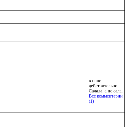
в пали
действительно
Салала, а не сала.
Все комментарии
(1)