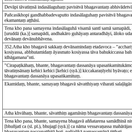
Devāpi tāvatiṃsā indasālaguhaṃ pavisitvā bhagavantaṃ abhivādetv
Pañcasikhopi gandhabbadevaputto indasālaguhaṃ pavisitvā bhagav
ekamantaṃ aṭṭhāsi.
Tena kho pana samayena indasālaguhā visamā santī samā samapādi,
[uruddā (ka.)] samapādi, andhakāro guhāyaṃ antaradhāyi, āloko uda
devānaṃ devānubhāvena.
352.Atha kho bhagavā sakkaṃ devānamindaṃ etadavoca – "acchar
kosiyassa, abbhutamidaṃ āyasmato kosiyassa tāva bahukiccassa ba
idhāgamana"nti.
"Cirapaṭikāhaṃ, bhante, bhagavantaṃ dassanāya upasaṅkamitukāmo
tāvatiṃsānaṃ kehici kehici [kehici (syā.)] kiccakaraṇīyehi byāvaṭo
bhagavantaṃ dassanāya upasaṅkamituṃ.
Ekamidaṃ, bhante, samayaṃ bhagavā sāvatthiyaṃ viharati salaḷāgār
Atha khvāhaṃ, bhante, sāvatthiṃ agamāsiṃ bhagavantaṃ dassanāya
Tena kho pana, bhante, samayena bhagavā aññatarena samādhinā nisi
[bhuñjatī ca (sī. pī.), bhujagī (syā.)] ca nāma vessavaṇassa mahārājas
bhagavantaṃ paccupaṭṭhitā hoti, pañjalikā namassamānā tiṭṭhati.