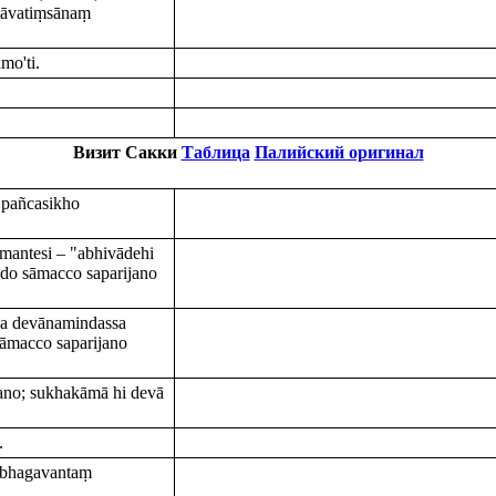
tāvatiṃsānaṃ
mo'ti.
Визит Сакки
Таблица
Палийский оригинал
 pañcasikho
antesi – "abhivādehi
ndo sāmacco saparijano
sa devānamindassa
sāmacco saparijano
ano; sukhakāmā hi devā
.
 bhagavantaṃ