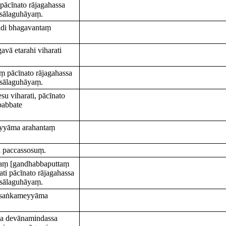
ācīnato rājagahassa
asālaguhāyaṃ.
ādi bhagavantaṃ
vā etarahi viharati
 pācīnato rājagahassa
asālaguhāyaṃ.
u viharati, pācīnato
pabbate
eyyāma arahantaṃ
a paccassosuṃ.
aṃ [gandhabbaputtaṃ
ti pācīnato rājagahassa
asālaguhāyaṃ.
pasaṅkameyyāma
sa devānamindassa