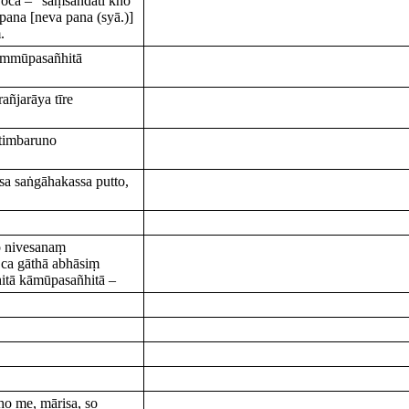
oca – "saṃsandati kho
a pana [neva pana (syā.)]
.
hammūpasañhitā
añjarāya tīre
timbaruno
sa saṅgāhakassa putto,
 nivesanaṃ
ca gāthā abhāsiṃ
itā kāmūpasañhitā –
ho me, mārisa, so