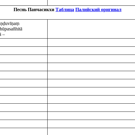
Песнь Панчасикхи
Таблица
Палийский оригинал
paṇḍuvīṇaṃ
dhūpasañhitā
ā –