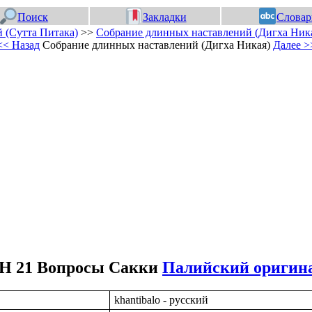
Поиск
Закладки
Словар
 (Сутта Питака)
>>
Собрание длинных наставлений (Дигха Ник
<< Назад
Собрание длинных наставлений (Дигха Никая)
Далее >
Н 21 Вопросы Сакки
Палийский оригин
khantibalo - русский