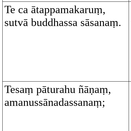
Te ca ātappamakaruṃ,
sutvā buddhassa sāsanaṃ.
Tesaṃ pāturahu ñāṇaṃ,
amanussānadassanaṃ;