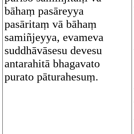
bāhaṃ pasāreyya
pasāritaṃ vā bāhaṃ
samiñjeyya, evameva
suddhāvāsesu devesu
antarahitā bhagavato
purato pāturahesuṃ.