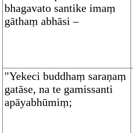
bhagavato santike imaṃ
gāthaṃ abhāsi –
"Yekeci buddhaṃ saraṇaṃ
gatāse, na te gamissanti
apāyabhūmiṃ;