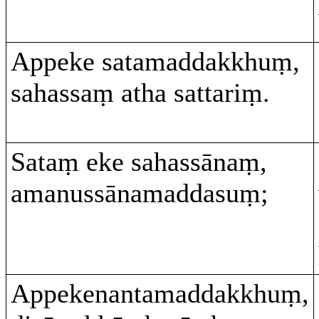
Appeke satamaddakkhuṃ,
sahassaṃ atha sattariṃ.
Sataṃ eke sahassānaṃ,
amanussānamaddasuṃ;
Appekenantamaddakkhuṃ,