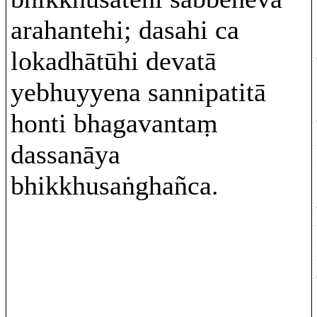
arahantehi; dasahi ca
lokadhātūhi devatā
yebhuyyena sannipatitā
honti bhagavantaṃ
dassanāya
bhikkhusaṅghañca.