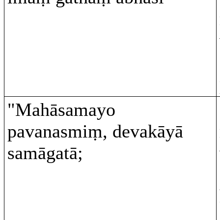
"Mahāsamayo
pavanasmiṃ, devakāyā
samāgatā;