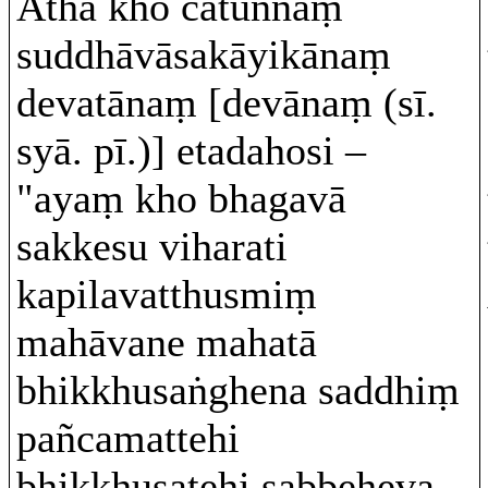
Atha kho catunnaṃ
suddhāvāsakāyikānaṃ
devatānaṃ [devānaṃ (sī.
syā. pī.)] etadahosi –
"ayaṃ kho bhagavā
sakkesu viharati
kapilavatthusmiṃ
mahāvane mahatā
bhikkhusaṅghena saddhiṃ
pañcamattehi
bhikkhusatehi sabbeheva