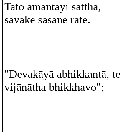
Tato āmantayī satthā,
sāvake sāsane rate.
"Devakāyā abhikkantā, te
vijānātha bhikkhavo";