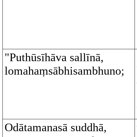
"Puthūsīhāva sallīnā,
lomahaṃsābhisambhuno;
Odātamanasā suddhā,