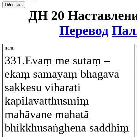
Обновить
ДН 20 Наставлени
Перевод
Пал
пали
331.Evaṃ me sutaṃ –
ekaṃ samayaṃ bhagavā
sakkesu viharati
kapilavatthusmiṃ
mahāvane mahatā
bhikkhusaṅghena saddhiṃ