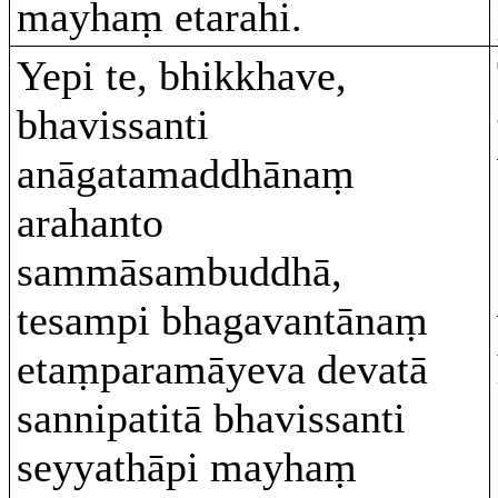
mayhaṃ etarahi.
Yepi te, bhikkhave,
bhavissanti
anāgatamaddhānaṃ
arahanto
sammāsambuddhā,
tesampi bhagavantānaṃ
etaṃparamāyeva devatā
sannipatitā bhavissanti
seyyathāpi mayhaṃ