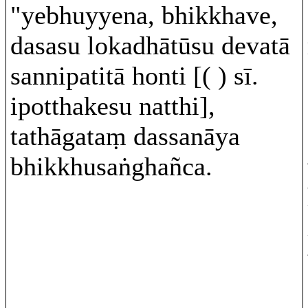
"yebhuyyena, bhikkhave,
dasasu lokadhātūsu devatā
sannipatitā honti [( ) sī.
ipotthakesu natthi],
tathāgataṃ dassanāya
bhikkhusaṅghañca.