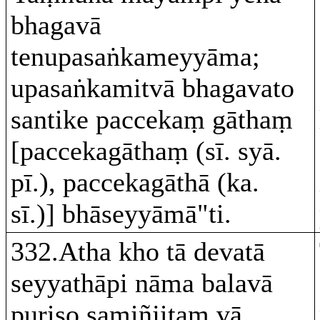
bhagavā
tenupasaṅkameyyāma;
upasaṅkamitvā bhagavato
santike paccekaṃ gāthaṃ
[paccekagāthaṃ (sī. syā.
pī.), paccekagāthā (ka.
sī.)] bhāseyyāmā"ti.
332.Atha kho tā devatā
seyyathāpi nāma balavā
puriso samiñjitaṃ vā