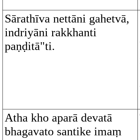
Sārathīva nettāni gahetvā,
indriyāni rakkhanti
paṇḍitā"ti.
Atha kho aparā devatā
bhagavato santike imaṃ