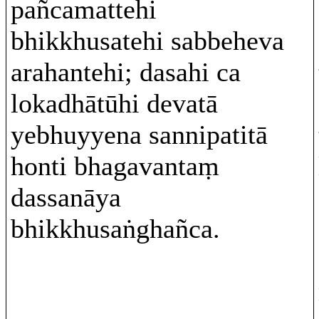
pañcamattehi
bhikkhusatehi sabbeheva
arahantehi; dasahi ca
lokadhātūhi devatā
yebhuyyena sannipatitā
honti bhagavantaṃ
dassanāya
bhikkhusaṅghañca.