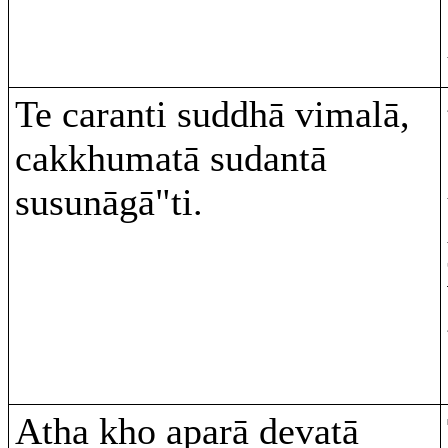
Te caranti suddhā vimalā,
cakkhumatā sudantā
susunāgā"ti.
Atha kho aparā devatā