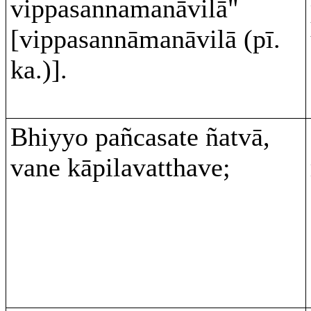
vippasannamanāvilā"
[vippasannāmanāvilā (pī.
ka.)].
Bhiyyo pañcasate ñatvā,
vane kāpilavatthave;