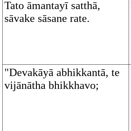
Tato āmantayī satthā,
sāvake sāsane rate.
"Devakāyā abhikkantā, te
vijānātha bhikkhavo;