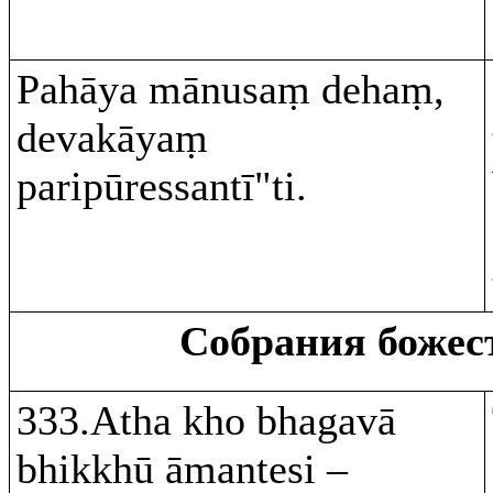
Pahāya mānusaṃ dehaṃ,
devakāyaṃ
paripūressantī"ti.
Собрания боже
333.Atha kho bhagavā
bhikkhū āmantesi –