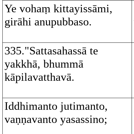
Ye vohaṃ kittayissāmi,
girāhi anupubbaso.
335."Sattasahassā te
yakkhā, bhummā
kāpilavatthavā.
Iddhimanto jutimanto,
vaṇṇavanto yasassino;