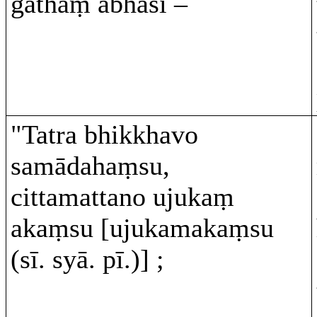
gāthaṃ abhāsi –
"Tatra bhikkhavo
samādahaṃsu,
cittamattano ujukaṃ
akaṃsu [ujukamakaṃsu
(sī. syā. pī.)] ;