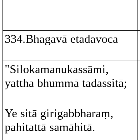
334.Bhagavā etadavoca –
"Silokamanukassāmi,
yattha bhummā tadassitā;
Ye sitā girigabbharaṃ,
pahitattā samāhitā.