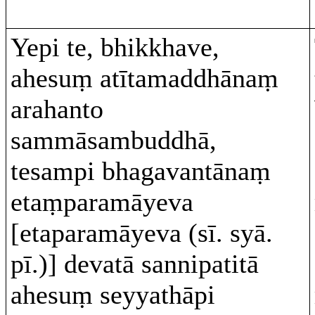
Yepi te, bhikkhave,
ahesuṃ atītamaddhānaṃ
arahanto
sammāsambuddhā,
tesampi bhagavantānaṃ
etaṃparamāyeva
[etaparamāyeva (sī. syā.
pī.)] devatā sannipatitā
ahesuṃ seyyathāpi