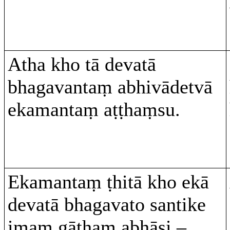
Atha kho tā devatā
bhagavantaṃ abhivādetvā
ekamantaṃ aṭṭhaṃsu.
Ekamantaṃ ṭhitā kho ekā
devatā bhagavato santike
imaṃ gāthaṃ abhāsi –