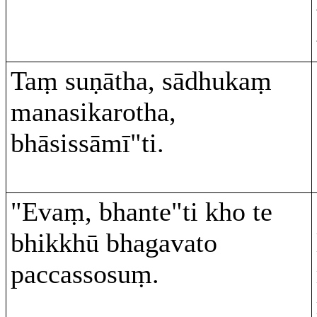
Taṃ suṇātha, sādhukaṃ
manasikarotha,
bhāsissāmī"ti.
"Evaṃ, bhante"ti kho te
bhikkhū bhagavato
paccassosuṃ.