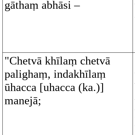
gāthaṃ abhāsi –
"Chetvā khīlaṃ chetvā
palighaṃ, indakhīlaṃ
ūhacca [uhacca (ka.)]
manejā;