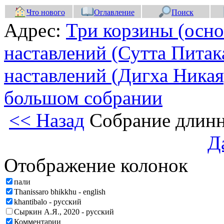
Что нового
Оглавление
Поиск
Адрес:
Три корзины (осно
наставлений (Сутта Питак
наставлений (Дигха Никая
большом собрании
<< Назад
Собрание длинн
Д
Отображение колонок
пали
Thanissaro bhikkhu - english
khantibalo - русский
Сыркин А.Я., 2020 - русский
Комментарии