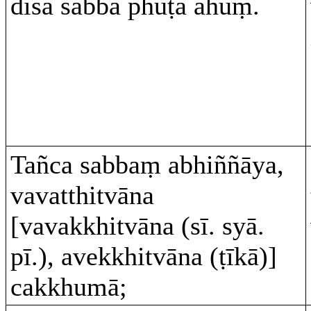
disā sabbā phuṭā ahuṃ.
Tañca sabbaṃ abhiññāya,
vavatthitvāna
[vavakkhitvāna (sī. syā.
pī.), avekkhitvāna (ṭīkā)]
cakkhumā;