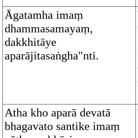
Āgatamha imaṃ
dhammasamayaṃ,
dakkhitāye
aparājitasaṅgha"nti.
Atha kho aparā devatā
bhagavato santike imaṃ