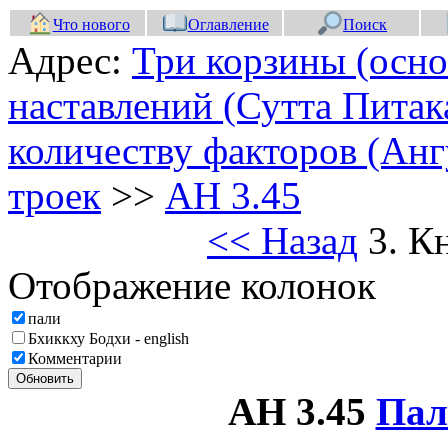
Что нового
Оглавление
Поиск
Адрес:
Три корзины (осно
наставлений (Сутта Питак
количеству факторов (Анг
троек
>>
АН 3.45
<< Назад
3. К
Отображение колонок
пали
Бхиккху Бодхи - english
Комментарии
Обновить
АН 3.45
Пал