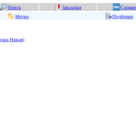
Поиск
Закладки
Словар
Метки
Подборки
тара Никая)