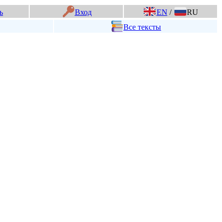
ь
Вход
EN
/
RU
Все тексты