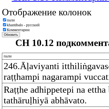
Отображение колонок
пали
khantibalo - русский
Комментарии
Обновить
СН 10.12 подкоммен
пали
246.Āḷaviyanti itthiliṅgava
raṭṭhampi nagarampi vuccat
Raṭṭhe adhippetepi na etth
tathāruḷhiyā abhāvato.