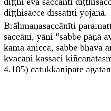
diṭṭhi eva saccanti diṭṭhisa
diṭṭhisacce dissatīti yojanā.
Brāhmaṇasaccānīti parama
saccāni, yāni "sabbe pāṇā a
kāmā aniccā, sabbe bhavā a
kvacani kassaci kiñcanatasmi
4.185) catukkanipāte āgatān