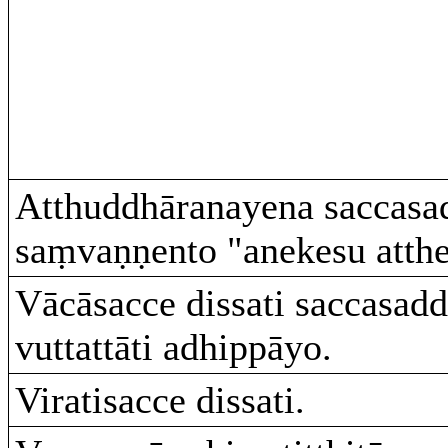
Atthuddhāranayena saccas
saṃvaṇṇento "anekesu atthes
Vācāsacce dissati saccasadd
vuttattāti adhippāyo.
Viratisacce dissati.