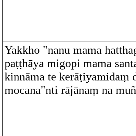
Yakkho "nanu mama hatthag
paṭṭhāya migopi mama santa
kinnāma te kerāṭiyamidaṃ d
mocana"nti rājānaṃ na muñ