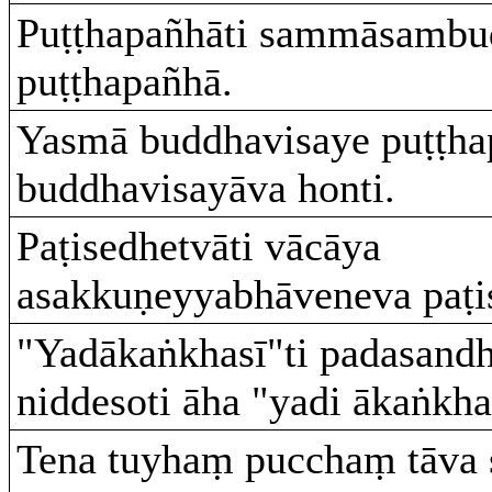
Puṭṭhapañhāti sammāsambu
puṭṭhapañhā.
Yasmā buddhavisaye puṭṭha
buddhavisayāva honti.
Paṭisedhetvāti vācāya
asakkuṇeyyabhāveneva paṭi
"Yadākaṅkhasī"ti padasand
niddesoti āha "yadi ākaṅkhas
Tena tuyhaṃ pucchaṃ tāva 