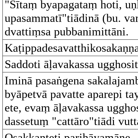
"Sītaṃ byapagataṃ hoti, u
upasammatī"tiādinā (bu. va
dvattiṃsa pubbanimittāni.
Kaṭippadesavatthikosakaṇṇa
Saddoti āḷavakassa ugghosi
Iminā pasaṅgena sakalaja
byāpetvā pavatte aparepi ta
ete, evaṃ āḷavakassa ugghos
dassetuṃ "cattāro"tiādi vut
Osakkanteti parihāyamāne.