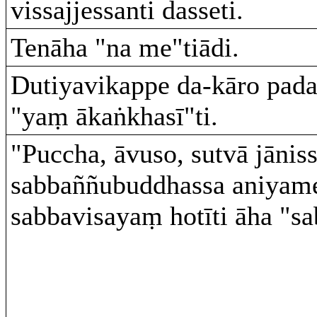
vissajjessanti dasseti.
Tenāha "na me"tiādi.
Dutiyavikappe da-kāro pada
"yaṃ ākaṅkhasī"ti.
"Puccha, āvuso, sutvā jānis
sabbaññubuddhassa aniyam
sabbavisayaṃ hotīti āha "sa