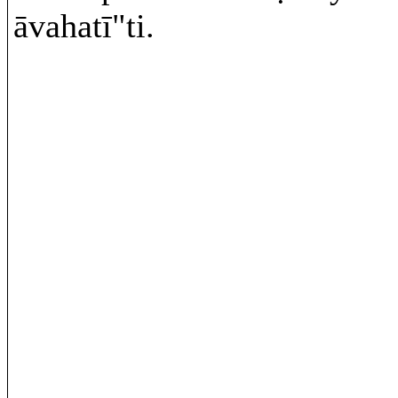
āvahatī"ti.