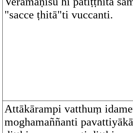
Veramaṇīsu hi patiṭṭhitā s
"sacce ṭhitā"ti vuccanti.
Attākārampi vatthuṃ idam
moghamaññanti pavattiyāk