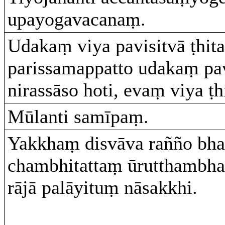
upayogavacanaṃ.
Udakaṃ viya pavisitvā ṭhita
parissamappatto udakaṃ pav
nirassāso hoti, evaṃ viya ṭh
Mūlanti samīpaṃ.
Yakkhaṃ disvāva rañño bh
chambhitattaṃ ūrutthambha
rājā palāyituṃ nāsakkhi.