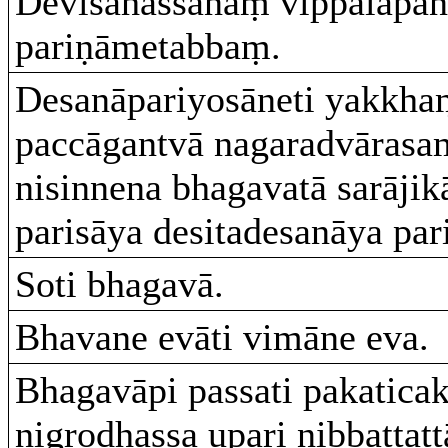
Devisahassānaṃ vippalapan
pariṇāmetabbaṃ.
Desanāpariyosāneti yakkh
paccāgantvā nagaradvārasa
nisinnena bhagavatā sarāji
parisāya desitadesanāya par
Soti bhagavā.
Bhavane evāti vimāne eva.
Bhagavāpi passati pakatica
nigrodhassa upari nibbattatt