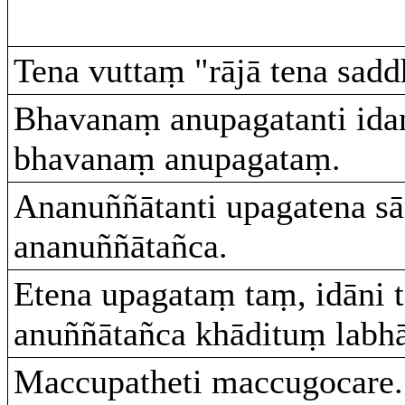
Tena vuttaṃ "rājā tena saddh
Bhavanaṃ anupagatanti i
bhavanaṃ anupagataṃ.
Ananuññātanti upagatena s
ananuññātañca.
Etena upagataṃ taṃ, idāni 
anuññātañca khādituṃ labhā
Maccupatheti maccugocare.