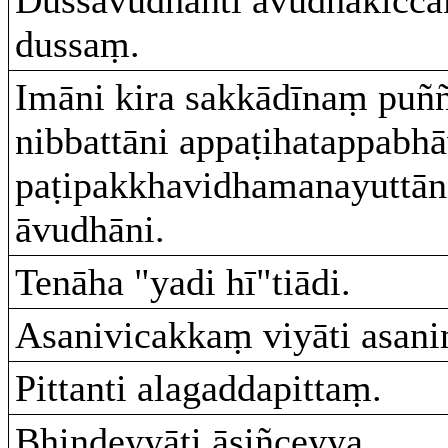
dussaṃ.
Imāni kira sakkādīnaṃ puñ
nibbattāni appaṭihatappabh
paṭipakkhavidhamanayuttāni
āvudhāni.
Tenāha "yadi hī"tiādi.
Asanivicakkaṃ viyāti asan
Pittanti alagaddapittaṃ.
Bhindeyyāti āsiñceyya.