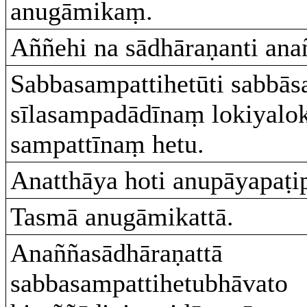
anugāmikaṃ.
Aññehi na sādhāraṇanti an
Sabbasampattihetūti sabbā
sīlasampadādīnaṃ lokiyalo
sampattīnaṃ hetu.
Anatthāya hoti anupāyapaṭip
Tasmā anugāmikattā.
Anaññasādhāraṇattā
sabbasampattihetubhāvato