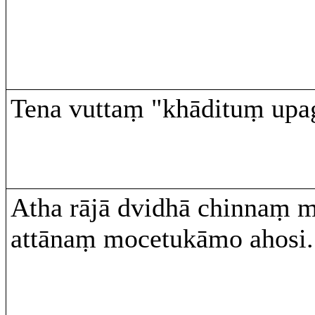
Tena vuttaṃ "khādituṃ upag
Atha rājā dvidhā chinnaṃ 
attānaṃ mocetukāmo ahosi.