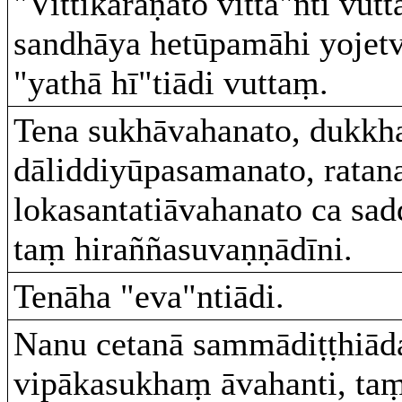
"Vittikaraṇato vitta"nti vu
sandhāya hetūpamāhi yojet
"yathā hī"tiādi vuttaṃ.
Tena sukhāvahanato, dukkha
dāliddiyūpasamanato, ratana
lokasantatiāvahanato ca sad
taṃ hiraññasuvaṇṇādīni.
Tenāha "eva"ntiādi.
Nanu cetanā sammādiṭṭhiād
vipākasukhaṃ āvahanti, ta