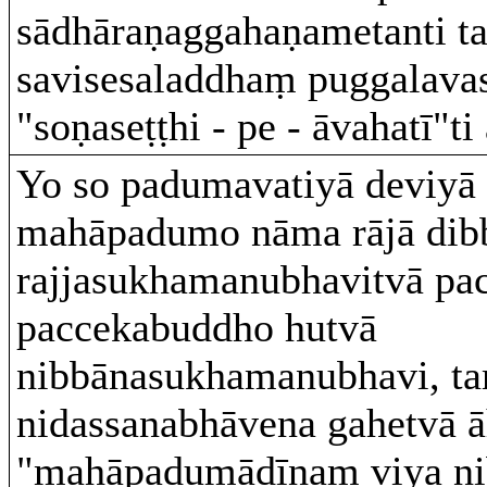
sādhāraṇaggahaṇametanti t
savisesaladdhaṃ puggalava
"soṇaseṭṭhi - pe - āvahatī"ti
Yo so padumavatiyā deviyā 
mahāpadumo nāma rājā dib
rajjasukhamanubhavitvā pa
paccekabuddho hutvā
nibbānasukhamanubhavi, t
nidassanabhāvena gahetvā 
"mahāpadumādīnaṃ viya ni