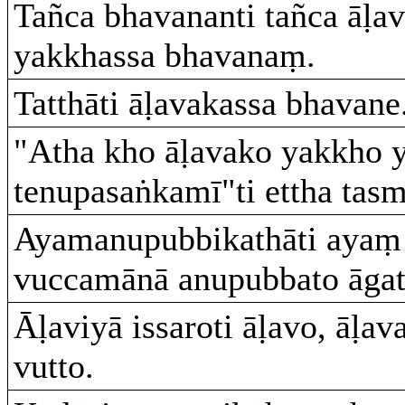
Tañca bhavananti tañca āḷa
yakkhassa bhavanaṃ.
Tatthāti āḷavakassa bhavane
"Atha kho āḷavako yakkho 
tenupasaṅkamī"ti ettha tas
Ayamanupubbikathāti ayaṃ 
vuccamānā anupubbato āgat
Āḷaviyā issaroti āḷavo, āḷava
vutto.