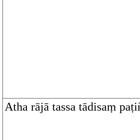
Atha rājā tassa tādisaṃ paṭ