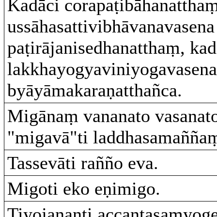
Kadāci corapaṭibāhanatthaṃ
ussāhasattivibhāvanavasena
paṭirājanisedhanatthaṃ, kad
lakkhayogyaviniyogavasena
byāyāmakaraṇatthañca.
Migānaṃ vananato vasanato
"migavā"ti laddhasamañña
Tassevāti rañño eva.
Migoti eko eṇimigo.
Tiyojananti accantasaṃyog