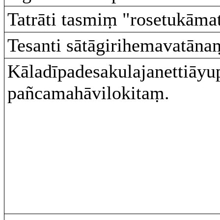
Tatrāti tasmiṃ "rosetukāmat
Tesanti sātāgirihemavatāna
Kāladīpadesakulajanettiāy
pañcamahāvilokitaṃ.