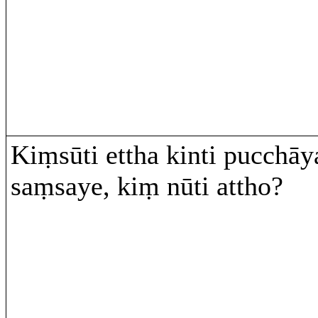
Kiṃsūti ettha kinti pucchāy
saṃsaye, kiṃ nūti attho?