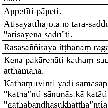
Appetīti pāpeti.
Atisayatthajotano tara-sadd
"atisayena sādū"ti.
Rasasaññitāya iṭṭhānaṃ r
Kena pakārenāti kathaṃ-sa
atthamāha.
Kathaṃjīvinti yadi samāsa
"katha"nti sānunāsikā katāti
"gāthābandhasukhattha"ntiā