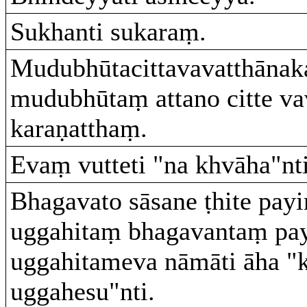
Sukhanti sukaraṃ.
Mudubhūtacittavavatthānaka
mudubhūtaṃ attano citte va
karaṇatthaṃ.
Evaṃ vutteti "na khvāha"nt
Bhagavato sāsane ṭhite payi
uggahitaṃ bhagavantaṃ pay
uggahitameva nāmāti āha "
uggahesu"nti.