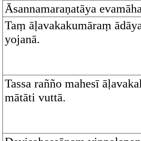
Āsannamaraṇatāya evamāh
Taṃ āḷavakakumāraṃ ādāya
yojanā.
Tassa rañño mahesī āḷavak
mātāti vuttā.