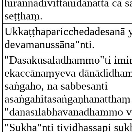
hiraññādivittanidānattā ca 
seṭṭhaṃ.
Ukkaṭṭhaparicchedadesanā y
devamanussāna"nti.
"Dasakusaladhammo"ti imi
ekaccānaṃyeva dānādidh
saṅgaho, na sabbesanti
asaṅgahitasaṅgaṇhanatthaṃ
"dānasīlabhāvanādhammo vā
"Sukha"nti tividhassapi suk