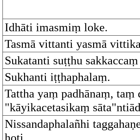
Idhāti imasmiṃ loke.
Tasmā vittanti yasmā vittik
Sukatanti suṭṭhu sakkaccaṃ
Sukhanti iṭṭhaphalaṃ.
Tattha yaṃ padhānaṃ, taṃ 
"kāyikacetasikaṃ sāta"ntiād
Nissandaphalañhi taggahaṇ
hoti.