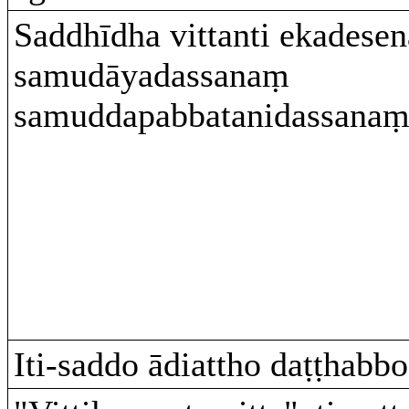
Saddhīdha vittanti ekadesen
samudāyadassanaṃ
samuddapabbatanidassanaṃ
Iti-saddo ādiattho daṭṭhabbo