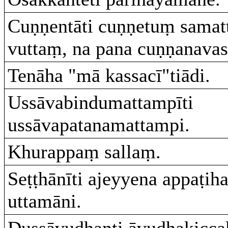
Cuṇṇentāti cuṇṇetuṃ samat
vuttaṃ, na pana cuṇṇanavas
Tenāha "mā kassacī"tiādi.
Ussāvabindumattampīti
ussāvapatanamattampi.
Khurappaṃ sallaṃ.
Seṭṭhānīti ajeyyena appaṭih
uttamāni.
Dussāvudhanti āvudhakicca