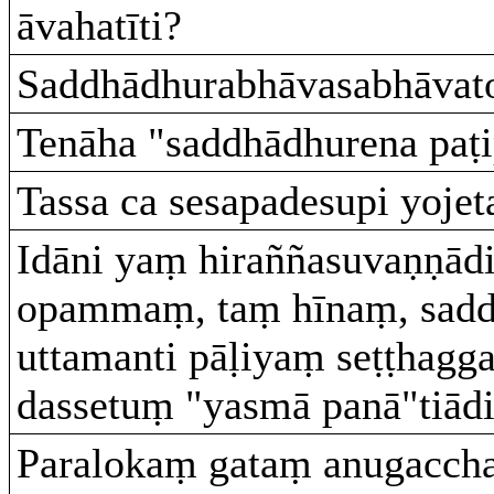
āvahatīti?
Saddhādhurabhāvasabhāvat
Tenāha "saddhādhurena paṭi
Tassa ca sesapadesupi yoje
Idāni yaṃ hiraññasuvaṇṇādi
opammaṃ, taṃ hīnaṃ, sadd
uttamanti pāḷiyaṃ seṭṭhagg
dassetuṃ "yasmā panā"tiādi
Paralokaṃ gataṃ anugaccha