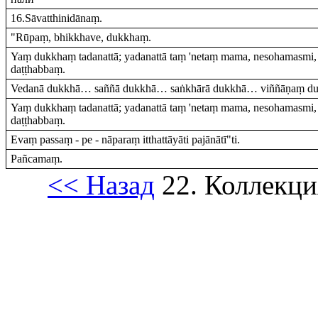
16.Sāvatthinidānaṃ.
"Rūpaṃ, bhikkhave, dukkhaṃ.
Yaṃ dukkhaṃ tadanattā; yadanattā taṃ 'netaṃ mama, nesohamasmi,
daṭṭhabbaṃ.
Vedanā dukkhā… saññā dukkhā… saṅkhārā dukkhā… viññāṇaṃ d
Yaṃ dukkhaṃ tadanattā; yadanattā taṃ 'netaṃ mama, nesohamasmi,
daṭṭhabbaṃ.
Evaṃ passaṃ - pe - nāparaṃ itthattāyāti pajānātī"ti.
Pañcamaṃ.
<< Назад
22. Коллекци