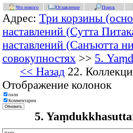
Что нового
Оглавление
Поиск
Адрес:
Три корзины (осно
наставлений (Сутта Питак
наставлений (Санъютта ни
совокупностях
>>
5. Yaṃ
<< Назад
22. Коллекци
Отображение колонок
пали
Комментарии
Обновить
5. Yaṃdukkhasutt
пали