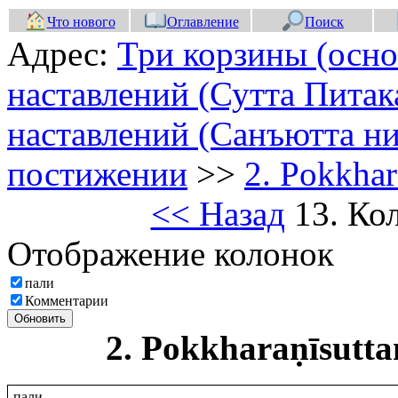
Что нового
Оглавление
Поиск
Адрес:
Три корзины (осно
наставлений (Сутта Питак
наставлений (Санъютта ни
постижении
>>
2. Pokkhar
<< Назад
13. Ко
Отображение колонок
пали
Комментарии
Обновить
2. Pokkharaṇīsutt
пали