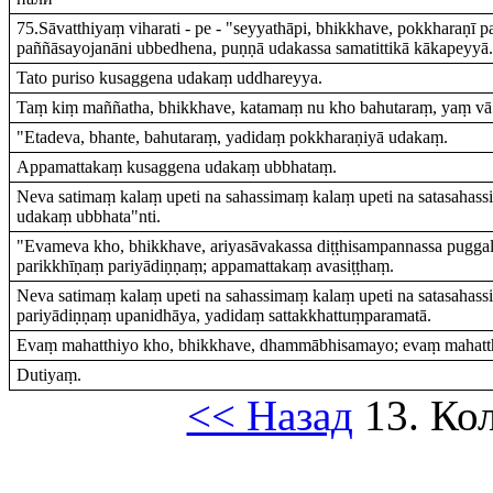
75.Sāvatthiyaṃ viharati - pe - "seyyathāpi, bhikkhave, pokkharaṇī 
paññāsayojanāni ubbedhena, puṇṇā udakassa samatittikā kākapeyyā.
Tato puriso kusaggena udakaṃ uddhareyya.
Taṃ kiṃ maññatha, bhikkhave, katamaṃ nu kho bahutaraṃ, yaṃ vā
"Etadeva, bhante, bahutaraṃ, yadidaṃ pokkharaṇiyā udakaṃ.
Appamattakaṃ kusaggena udakaṃ ubbhataṃ.
Neva satimaṃ kalaṃ upeti na sahassimaṃ kalaṃ upeti na satasaha
udakaṃ ubbhata"nti.
"Evameva kho, bhikkhave, ariyasāvakassa diṭṭhisampannassa pugg
parikkhīṇaṃ pariyādiṇṇaṃ; appamattakaṃ avasiṭṭhaṃ.
Neva satimaṃ kalaṃ upeti na sahassimaṃ kalaṃ upeti na satasaha
pariyādiṇṇaṃ upanidhāya, yadidaṃ sattakkhattuṃparamatā.
Evaṃ mahatthiyo kho, bhikkhave, dhammābhisamayo; evaṃ mahatt
Dutiyaṃ.
<< Назад
13. Ко