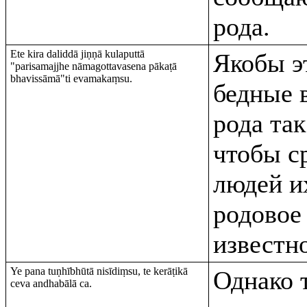
рода.
Ete kira daliddā jiṇṇā kulaputtā
Якобы э
"parisamajjhe nāmagottavasena pākaṭā
bhavissāmā"ti evamakaṃsu.
бедные 
рода так
чтобы с
людей и
родовое
известно
Ye pana tuṇhībhūtā nisīdiṃsu, te kerāṭikā
Однако т
ceva andhabālā ca.