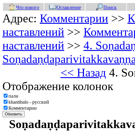
Что нового
Оглавление
Поиск
Адрес:
Комментарии
>>
К
наставлений
>>
Коммента
наставлений
>>
4. Soṇada
Soṇadaṇḍaparivitakkavaṇṇ
<< Назад
4. So
Отображение колонок
пали
khantibalo - русский
Комментарии
Обновить
Soṇadaṇḍaparivitakka