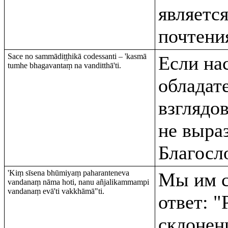
являетс
почтени
Sace no sammādiṭṭhikā codessanti – 'kasmā
Если нас
tumhe bhagavantaṃ na vanditthā'ti.
обладат
взглядо
не выра
Благосл
'Kiṃ sīsena bhūmiyaṃ paharanteneva
Мы им с
vandanaṃ nāma hoti, nanu añjalikammampi
vandanaṃ evā'ti vakkhāmā"ti.
ответ: "
склонен