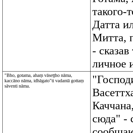
такого-
Датта и
Митта, 
- сказа
личное 
"Bho, gotama, ahaṃ vāseṭṭho nāma,
"Господ
kaccāno nāma, idhāgato"ti vadantā gottaṃ
sāventi nāma.
Васеттх
Каччана
сюда" - 
сообщаю