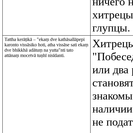
ничего н
хитрецы
глупцы.
Tattha kerāṭikā – "ekaṃ dve kathāsallāpepi
Хитрецы
karonto vissāsiko hoti, atha vissāse sati ekaṃ
dve bhikkhā adātuṃ na yutta"nti tato
"Побесе
attānaṃ mocetvā tuṇhī nisīdanti.
или два
становя
знакомы
наличии
не подат