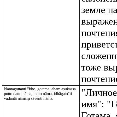
земле н
выраже
почтени
приветс
сложенн
тоже вы
почтени
Nāmagottanti "bho, gotama, ahaṃ asukassa
"Личное
putto datto nāma, mitto nāma, idhāgato"ti
vadantā nāmaṃ sāventi nāma.
имя": "
Готама, 