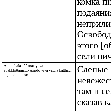
комка п
подаяни
неприли
Освобод
этого [о
сели нич
Andhabālā aññāṇatāyeva
Слепые 
avakkhittamattikāpiṇḍo viya yattha katthaci
tuṇhībhūtā nisīdanti.
невежес
там и се
сказав 