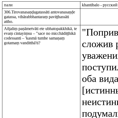
пали
khantibalo - русский
306.Tirovanasaṇḍagatassāti antovanasaṇḍe
gatassa, vihārabbhantaraṃ paviṭṭhassāti
attho.
Añjaliṃ paṇāmetvāti ete ubhatopakkhikā, te
"Поприв
evaṃ cintayiṃsu – "sace no micchādiṭṭhikā
codessanti – 'kasmā tumhe samaṇaṃ
сложив 
gotamaṃ vanditthā'ti?
уважения
поступи
оба вида
[истинн
неистин
подумал