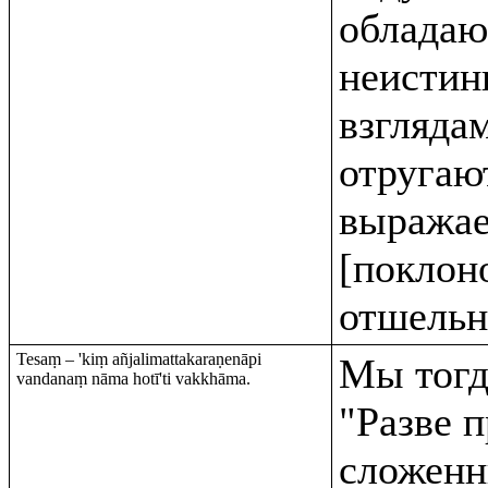
облада
неисти
взгляда
отругаю
выражае
[поклон
отшельн
Tesaṃ – 'kiṃ añjalimattakaraṇenāpi
Мы тогд
vandanaṃ nāma hotī'ti vakkhāma.
"Разве 
сложенн