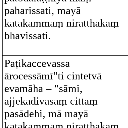
paharissati, mayā
katakammaṃ niratthakaṃ
bhavissati.
Paṭikaccevassa
ārocessāmī"ti cintetvā
evamāha – "sāmi,
ajjekadivasaṃ cittaṃ
pasādehi, mā mayā
katakammaṃ niratthakaṃ