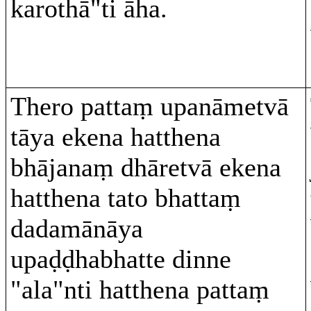
karothā"ti āha.
Thero pattaṃ upanāmetvā
tāya ekena hatthena
bhājanaṃ dhāretvā ekena
hatthena tato bhattaṃ
dadamānāya
upaḍḍhabhatte dinne
"ala"nti hatthena pattaṃ