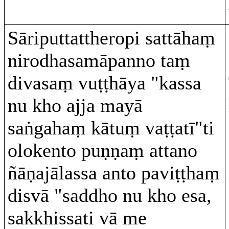
Sāriputtattheropi sattāhaṃ
nirodhasamāpanno taṃ
divasaṃ vuṭṭhāya "kassa
nu kho ajja mayā
saṅgahaṃ kātuṃ vaṭṭatī"ti
olokento puṇṇaṃ attano
ñāṇajālassa anto paviṭṭhaṃ
disvā "saddho nu kho esa,
sakkhissati vā me