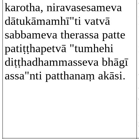
karotha, niravasesameva
dātukāmamhī"ti vatvā
sabbameva therassa patte
patiṭṭhapetvā "tumhehi
diṭṭhadhammasseva bhāgī
assa"nti patthanaṃ akāsi.