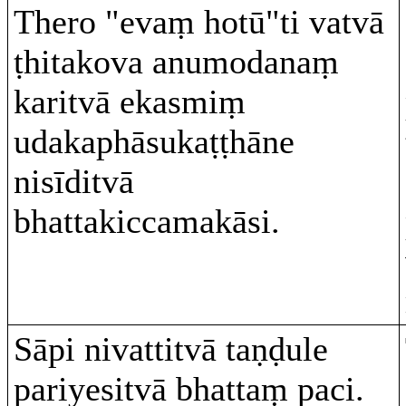
Thero "evaṃ hotū"ti vatvā
ṭhitakova anumodanaṃ
karitvā ekasmiṃ
udakaphāsukaṭṭhāne
nisīditvā
bhattakiccamakāsi.
Sāpi nivattitvā taṇḍule
pariyesitvā bhattaṃ paci.