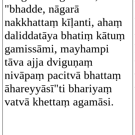
"bhadde, nāgarā
nakkhattaṃ kīḷanti, ahaṃ
daliddatāya bhatiṃ kātuṃ
gamissāmi, mayhampi
tāva ajja dviguṇaṃ
nivāpaṃ pacitvā bhattaṃ
āhareyyāsī"ti bhariyaṃ
vatvā khettaṃ agamāsi.