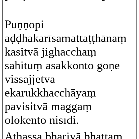
Puṇṇopi
aḍḍhakarīsamattaṭṭhānaṃ
kasitvā jighacchaṃ
sahituṃ asakkonto goṇe
vissajjetvā
ekarukkhacchāyaṃ
pavisitvā maggaṃ
olokento nisīdi.
Athassa bhariyā bhattaṃ