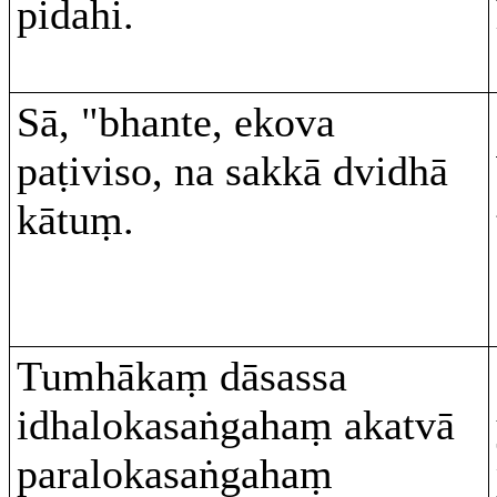
pidahi.
Sā, "bhante, ekova
paṭiviso, na sakkā dvidhā
kātuṃ.
Tumhākaṃ dāsassa
idhalokasaṅgahaṃ akatvā
paralokasaṅgahaṃ