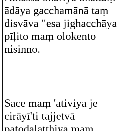
ādāya gacchamānā taṃ
disvāva "esa jighacchāya
pīḷito maṃ olokento
nisinno.
Sace maṃ 'ativiya je
cirāyī'ti tajjetvā
patodalaṭṭhiyā maṃ