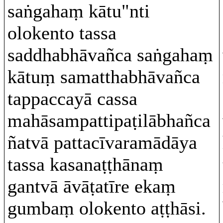
saṅgahaṃ kātu"nti
olokento tassa
saddhabhāvañca saṅgahaṃ
kātuṃ samatthabhāvañca
tappaccayā cassa
mahāsampattipaṭilābhañca
ñatvā pattacīvaramādāya
tassa kasanaṭṭhānaṃ
gantvā āvāṭatīre ekaṃ
gumbaṃ olokento aṭṭhāsi.