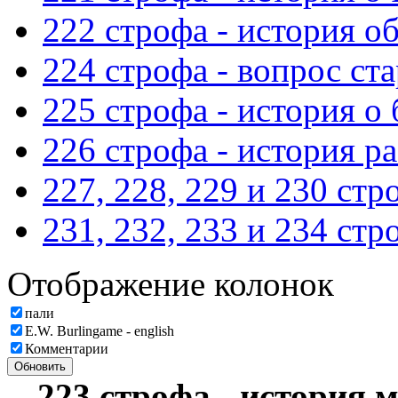
222 строфа - история о
224 строфа - вопрос с
225 строфа - история о
226 строфа - история 
227, 228, 229 и 230 ст
231, 232, 233 и 234 ст
Отображение колонок
пали
E.W. Burlingame - english
Комментарии
Обновить
223 строфа - история