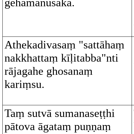
gehamānusakā.
Athekadivasaṃ "sattāhaṃ
nakkhattaṃ kīḷitabba"nti
rājagahe ghosanaṃ
kariṃsu.
Taṃ sutvā sumanaseṭṭhi
pātova āgataṃ puṇṇaṃ