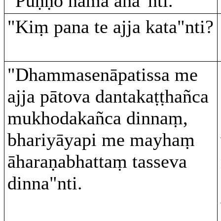
"Puṇṇo nāma aha"nti.
"Kiṃ pana te ajja kata"nti?
"Dhammasenāpatissa me
ajja pātova dantakaṭṭhañca
mukhodakañca dinnaṃ,
bhariyāyapi me mayhaṃ
āharaṇabhattaṃ tasseva
dinna"nti.