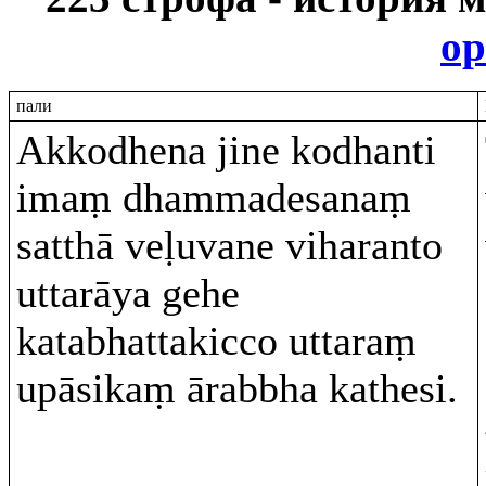
ор
пали
Akkodhena jine kodhanti
imaṃ dhammadesanaṃ
satthā veḷuvane viharanto
uttarāya gehe
katabhattakicco uttaraṃ
upāsikaṃ ārabbha kathesi.