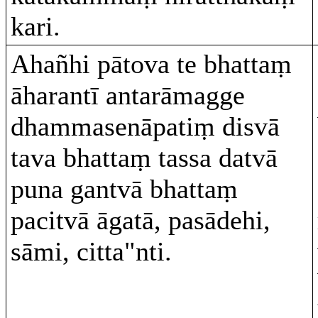
kari.
Ahañhi pātova te bhattaṃ
āharantī antarāmagge
dhammasenāpatiṃ disvā
tava bhattaṃ tassa datvā
puna gantvā bhattaṃ
pacitvā āgatā, pasādehi,
sāmi, citta"nti.