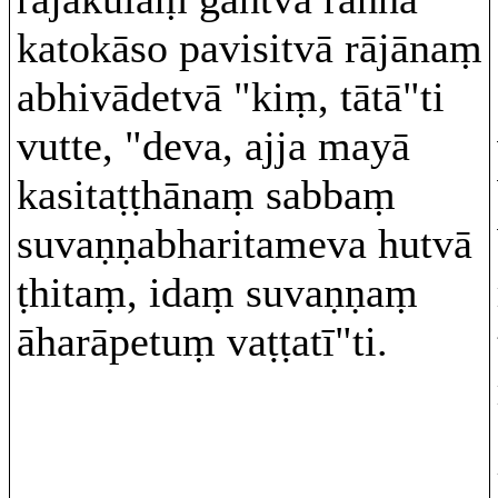
katokāso pavisitvā rājānaṃ
abhivādetvā "kiṃ, tātā"ti
vutte, "deva, ajja mayā
kasitaṭṭhānaṃ sabbaṃ
suvaṇṇabharitameva hutvā
ṭhitaṃ, idaṃ suvaṇṇaṃ
āharāpetuṃ vaṭṭatī"ti.