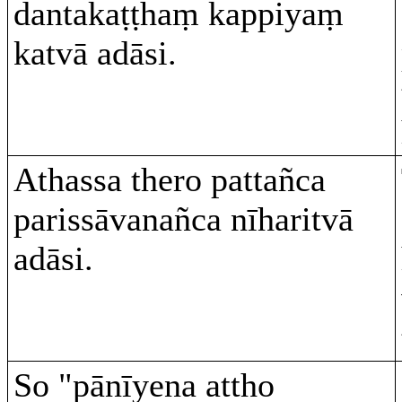
dantakaṭṭhaṃ kappiyaṃ
katvā adāsi.
Athassa thero pattañca
parissāvanañca nīharitvā
adāsi.
So "pānīyena attho