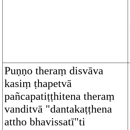
Puṇṇo theraṃ disvāva
kasiṃ ṭhapetvā
pañcapatiṭṭhitena theraṃ
vanditvā "dantakaṭṭhena
attho bhavissatī"ti