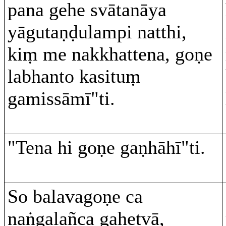
pana gehe svātanāya
yāgutaṇḍulampi natthi,
kiṃ me nakkhattena, goṇe
labhanto kasituṃ
gamissāmī"ti.
"Tena hi goṇe gaṇhāhī"ti.
So balavagoṇe ca
naṅgalañca gahetvā,