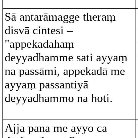
Sā antarāmagge theraṃ
disvā cintesi –
"appekadāhaṃ
deyyadhamme sati ayyaṃ
na passāmi, appekadā me
ayyaṃ passantiyā
deyyadhammo na hoti.
Ajja pana me ayyo ca