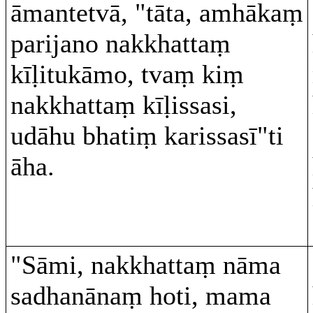
āmantetvā, "tāta, amhākaṃ
parijano nakkhattaṃ
kīḷitukāmo, tvaṃ kiṃ
nakkhattaṃ kīḷissasi,
udāhu bhatiṃ karissasī"ti
āha.
"Sāmi, nakkhattaṃ nāma
sadhanānaṃ hoti, mama