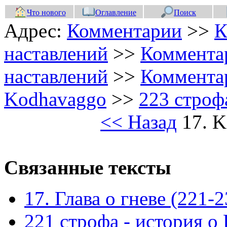
Что нового
Оглавление
Поиск
Адрес:
Комментарии
>>
К
наставлений
>>
Коммента
наставлений
>>
Коммента
Kodhavaggo
>>
223 строф
<< Назад
17. 
Связанные тексты
17. Глава о гневе (221-2
221 строфа - история о