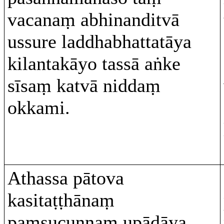
vacanaṃ abhinanditvā
ussure laddhabhattatāya
kilantakāyo tassā aṅke
sīsaṃ katvā niddaṃ
okkami.
Athassa pātova
kasitaṭṭhānaṃ
paṃsucuṇṇaṃ upādāya