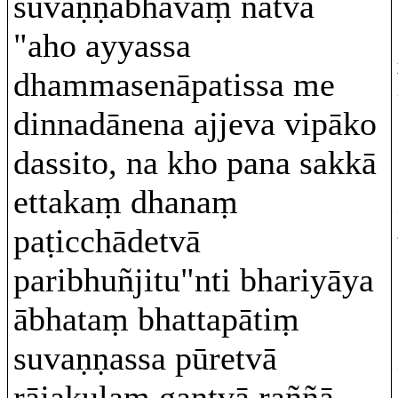
suvaṇṇabhāvaṃ ñatvā
"aho ayyassa
dhammasenāpatissa me
dinnadānena ajjeva vipāko
dassito, na kho pana sakkā
ettakaṃ dhanaṃ
paṭicchādetvā
paribhuñjitu"nti bhariyāya
ābhataṃ bhattapātiṃ
suvaṇṇassa pūretvā
rājakulaṃ gantvā raññā