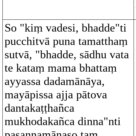
So "kiṃ vadesi, bhadde"ti
pucchitvā puna tamatthaṃ
sutvā, "bhadde, sādhu vata
te kataṃ mama bhattaṃ
ayyassa dadamānāya,
mayāpissa ajja pātova
dantakaṭṭhañca
mukhodakañca dinna"nti
pasannamānaso taṃ