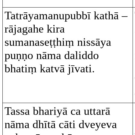
Tatrāyamanupubbī kathā –
rājagahe kira
sumanaseṭṭhiṃ nissāya
puṇṇo nāma daliddo
bhatiṃ katvā jīvati.
Tassa bhariyā ca uttarā
nāma dhītā cāti dveyeva