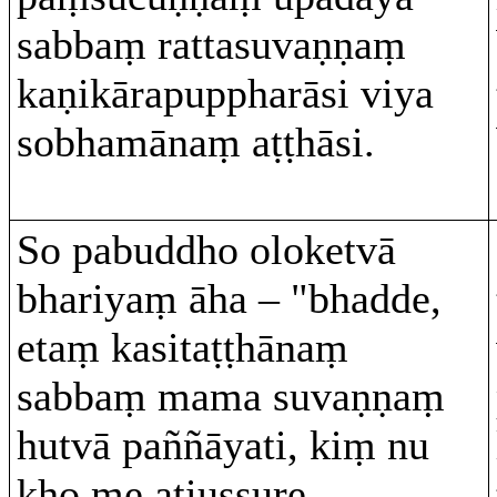
sabbaṃ rattasuvaṇṇaṃ
kaṇikārapuppharāsi viya
sobhamānaṃ aṭṭhāsi.
So pabuddho oloketvā
bhariyaṃ āha – "bhadde,
etaṃ kasitaṭṭhānaṃ
sabbaṃ mama suvaṇṇaṃ
hutvā paññāyati, kiṃ nu
kho me atiussure