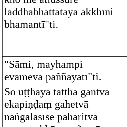
laddhabhattatāya akkhīni
bhamantī"ti.
"Sāmi, mayhampi
evameva paññāyatī"ti.
So uṭṭhāya tattha gantvā
ekapiṇḍaṃ gahetvā
naṅgalasīse paharitvā