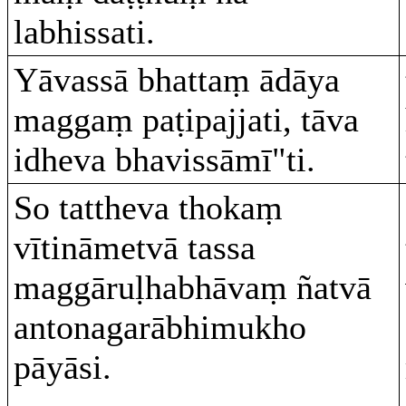
labhissati.
Yāvassā bhattaṃ ādāya
maggaṃ paṭipajjati, tāva
idheva bhavissāmī"ti.
So tattheva thokaṃ
vītināmetvā tassa
maggāruḷhabhāvaṃ ñatvā
antonagarābhimukho
pāyāsi.