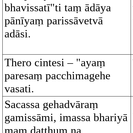
bhavissatī"ti taṃ ādāya
pānīyaṃ parissāvetvā
adāsi.
Thero cintesi – "ayaṃ
paresaṃ pacchimagehe
vasati.
Sacassa gehadvāraṃ
gamissāmi, imassa bhariyā
maṃ daṭṭhuṃ na