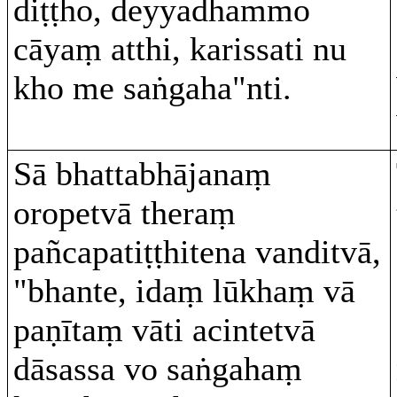
diṭṭho, deyyadhammo
cāyaṃ atthi, karissati nu
kho me saṅgaha"nti.
Sā bhattabhājanaṃ
oropetvā theraṃ
pañcapatiṭṭhitena vanditvā,
"bhante, idaṃ lūkhaṃ vā
paṇītaṃ vāti acintetvā
dāsassa vo saṅgahaṃ