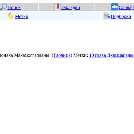
Поиск
Закладки
Словар
Метки
Подборки
го монаха Махамоггалланы
(Таблица)
Метки:
10 глава Дхаммапады