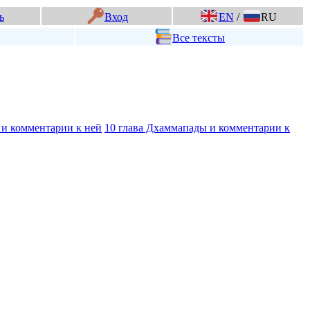
ь
Вход
EN
/
RU
Все тексты
 и комментарии к ней
10 глава Дхаммапады и комментарии к