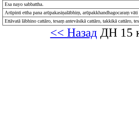
Esa nayo sabbattha.
Arūpinti ettha pana arūpakasiṇalābhiṃ, arūpakkhandhagocaraṃ vāti
Ettāvatā lābhino cattāro, tesaṃ antevāsikā cattāro, takkikā cattāro, tes
<< Назад
ДН 15 