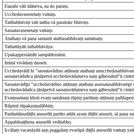
Etarahi vāti idāneva, na ito paraṃ.
Ucchedavasenetaṃ vuttaṃ.
Tatthabhāviṃ vāti tattha vā paraloke bhāviṃ.
Sassatavasenetaṃ vuttaṃ.
Atathaṃ vā pana santanti atathasabhāvaṃ samānaṃ.
Tathattāyāti tathabhāvāya.
Upakappessāmīti sampādessāmi.
Iminā vivādaṃ dasseti.
Ucchedavādī hi "sassatavādino attānaṃ atathaṃ anucchedasabhāva
sassatavādañca jānāpetvā ucchedavādameva naṃ gāhessāmī"ti cintet
Sassatavādīpi "ucchedavādino attānaṃ atathaṃ asassatasabhāvampi
ucchedavādañca jānāpetvā sassatavādameva naṃ gāhessāmī"ti cintet
Evaṃsantaṃ khoti evaṃ samānaṃ rūpiṃ parittaṃ attānaṃ paññapenta
Rūpinti rūpakasiṇalābhiṃ.
Parittattānudiṭṭhi anusetīti paritto attāti ayaṃ diṭṭhi anuseti, sā pana na
Appahīnaṭṭhena anusetīti veditabbo.
Iccālaṃ vacanāyāti taṃ puggalaṃ evarūpā diṭṭhi anusetīti vattuṃ yut