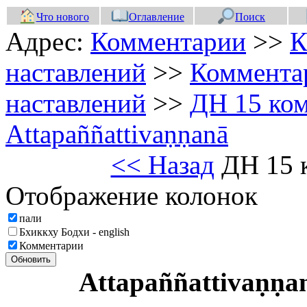
Что нового
Оглавление
Поиск
Адрес:
Комментарии
>>
К
наставлений
>>
Коммента
наставлений
>>
ДН 15 ко
Attapaññattivaṇṇanā
<< Назад
ДН 15 
Отображение колонок
пали
Бхиккху Бодхи - english
Комментарии
Обновить
Attapaññattivaṇṇ