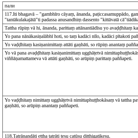
пали
117.Iti bhagavā – "gambhīro cāyaṃ, ānanda, paṭiccasamuppādo, gam
"tantākulakajātā"ti padassa anusandhiṃ dassento "kittāvatā cā"tiād
Tattha rūpiṃ vā hi, ānanda, parittaṃ attānantiādīsu yo avaḍḍhitaṃ kas
Yo pana nānākasiṇalābhī hoti, so taṃ kadāci nīlo, kadāci pītakoti pañ
Yo vaḍḍhitaṃ kasiṇanimittaṃ attāti gaṇhāti, so rūpiṃ anantaṃ pañña
Yo vā pana avaḍḍhitaṃ kasiṇanimittaṃ ugghāṭetvā nimittaphuṭṭhokāsa
viññāṇamattameva vā attāti gaṇhāti, so arūpiṃ parittaṃ paññapeti.
Yo vaḍḍhitaṃ nimittaṃ ugghāṭetvā nimittaphuṭṭhokāsaṃ vā tattha pav
gaṇhāti, so arūpiṃ anantaṃ paññapeti.
118.Tatrānandāti ettha tatrāti tesu catūsu diṭṭhigatikesu.