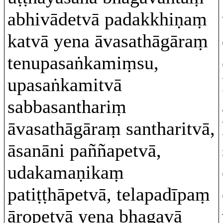
abhivādetvā padakkhiṇaṃ
katvā yena āvasathāgāraṃ
tenupasaṅkamiṃsu,
upasaṅkamitvā
sabbasanthariṃ
āvasathāgāraṃ santharitvā,
āsanāni paññapetvā,
udakamaṇikaṃ
patiṭṭhāpetvā, telapadīpaṃ
āropetvā yena bhagavā