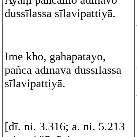
dussīlassa sīlavipattiyā.
Ime kho, gahapatayo,
pañca ādīnavā dussīlassa
sīlavipattiyā.
[dī. ni. 3.316; a. ni. 5.213