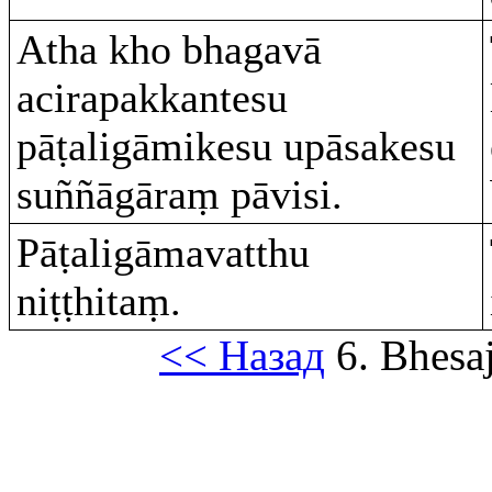
Atha kho bhagavā
acirapakkantesu
pāṭaligāmikesu upāsakesu
suññāgāraṃ pāvisi.
Pāṭaligāmavatthu
niṭṭhitaṃ.
<< Назад
6. Bhesa