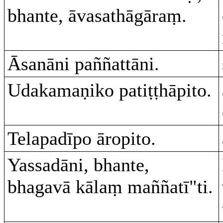
bhante, āvasathāgāraṃ.
Āsanāni paññattāni.
Udakamaṇiko patiṭṭhāpito.
Telapadīpo āropito.
Yassadāni, bhante,
bhagavā kālaṃ maññatī"ti.