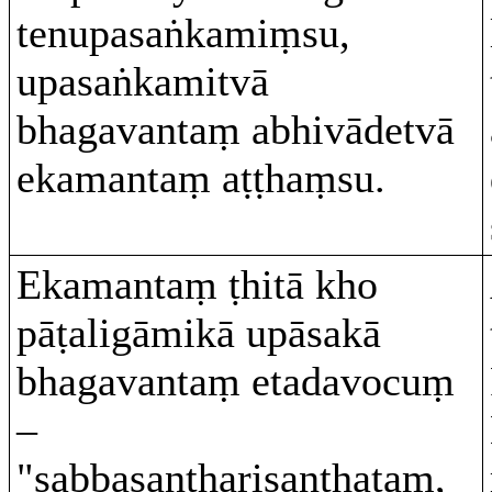
tenupasaṅkamiṃsu,
upasaṅkamitvā
bhagavantaṃ abhivādetvā
ekamantaṃ aṭṭhaṃsu.
Ekamantaṃ ṭhitā kho
pāṭaligāmikā upāsakā
bhagavantaṃ etadavocuṃ
–
"sabbasantharisanthataṃ,