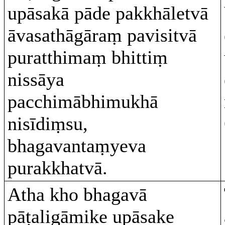
upāsakā pāde pakkhāletvā
āvasathāgāraṃ pavisitvā
puratthimaṃ bhittiṃ
nissāya
pacchimābhimukhā
nisīdiṃsu,
bhagavantaṃyeva
purakkhatvā.
Atha kho bhagavā
pāṭaligāmike upāsake