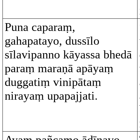
Puna caparaṃ,
gahapatayo, dussīlo
sīlavipanno kāyassa bhedā
paraṃ maraṇā apāyaṃ
duggatiṃ vinipātaṃ
nirayaṃ upapajjati.
Ayaṃ pañcamo ādīnavo