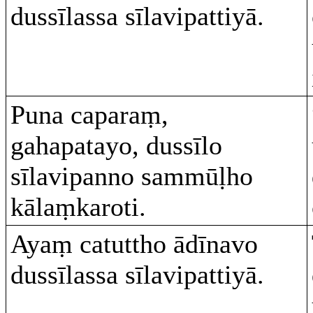
dussīlassa sīlavipattiyā.
Puna caparaṃ,
gahapatayo, dussīlo
sīlavipanno sammūḷho
kālaṃkaroti.
Ayaṃ catuttho ādīnavo
dussīlassa sīlavipattiyā.