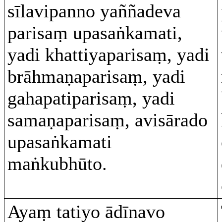
sīlavipanno yaññadeva
parisaṃ upasaṅkamati,
yadi khattiyaparisaṃ, yadi
brāhmaṇaparisaṃ, yadi
gahapatiparisaṃ, yadi
samaṇaparisaṃ, avisārado
upasaṅkamati
maṅkubhūto.
Ayaṃ tatiyo ādīnavo