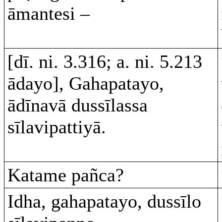
āmantesi –
[dī. ni. 3.316; a. ni. 5.213
ādayo], Gahapatayo,
ādīnavā dussīlassa
sīlavipattiyā.
Katame pañca?
Idha, gahapatayo, dussīlo