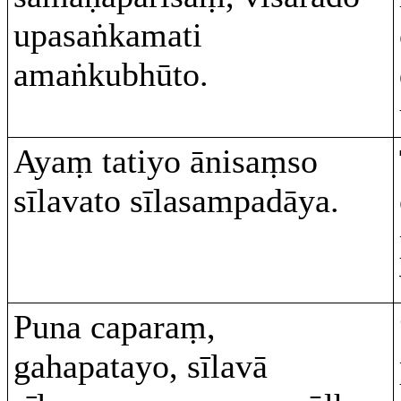
upasaṅkamati
amaṅkubhūto.
Ayaṃ tatiyo ānisaṃso
sīlavato sīlasampadāya.
Puna caparaṃ,
gahapatayo, sīlavā