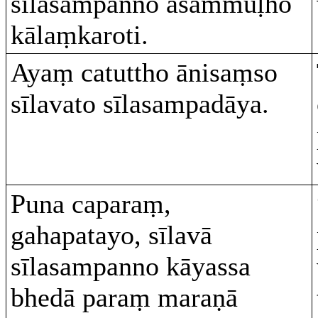
sīlasampanno asammūḷho
kālaṃkaroti.
Ayaṃ catuttho ānisaṃso
sīlavato sīlasampadāya.
Puna caparaṃ,
gahapatayo, sīlavā
sīlasampanno kāyassa
bhedā paraṃ maraṇā