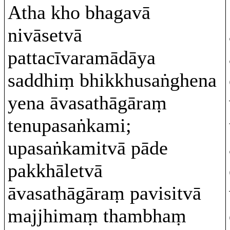
Atha kho bhagavā
nivāsetvā
pattacīvaramādāya
saddhiṃ bhikkhusaṅghena
yena āvasathāgāraṃ
tenupasaṅkami;
upasaṅkamitvā pāde
pakkhāletvā
āvasathāgāraṃ pavisitvā
majjhimaṃ thambhaṃ