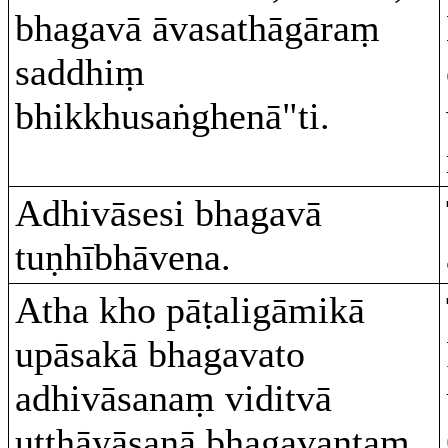
bhagavā āvasathāgāraṃ
saddhiṃ
bhikkhusaṅghenā"ti.
Adhivāsesi bhagavā
tuṇhībhāvena.
Atha kho pāṭaligāmikā
upāsakā bhagavato
adhivāsanaṃ viditvā
uṭṭhāyāsanā bhagavantaṃ