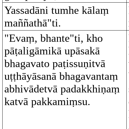
Yassadāni tumhe kālaṃ
maññathā"ti.
"Evaṃ, bhante"ti, kho
pāṭaligāmikā upāsakā
bhagavato paṭissuṇitvā
uṭṭhāyāsanā bhagavantaṃ
abhivādetvā padakkhiṇaṃ
katvā pakkamiṃsu.