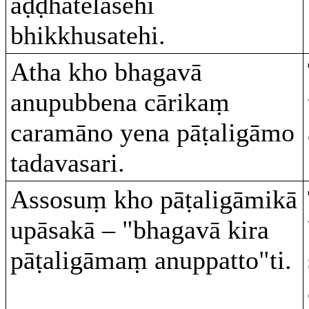
aḍḍhatelasehi
bhikkhusatehi.
Atha kho bhagavā
anupubbena cārikaṃ
caramāno yena pāṭaligāmo
tadavasari.
Assosuṃ kho pāṭaligāmikā
upāsakā – "bhagavā kira
pāṭaligāmaṃ anuppatto"ti.