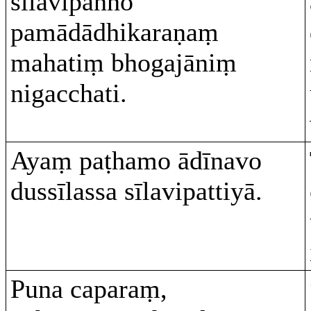
sīlavipanno
pamādādhikaraṇaṃ
mahatiṃ bhogajāniṃ
nigacchati.
Ayaṃ paṭhamo ādīnavo
dussīlassa sīlavipattiyā.
Puna caparaṃ,