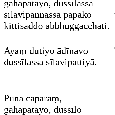
gahapatayo, dussīlassa
sīlavipannassa pāpako
kittisaddo abbhuggacchati.
Ayaṃ dutiyo ādīnavo
dussīlassa sīlavipattiyā.
Puna caparaṃ,
gahapatayo, dussīlo