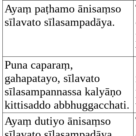
Ayaṃ paṭhamo ānisaṃso
sīlavato sīlasampadāya.
Puna caparaṃ,
gahapatayo, sīlavato
sīlasampannassa kalyāṇo
kittisaddo abbhuggacchati.
Ayaṃ dutiyo ānisaṃso
sīlavato sīlasampadāya.