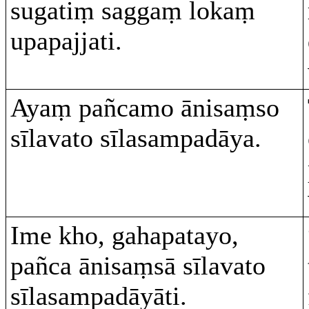
sugatiṃ saggaṃ lokaṃ
upapajjati.
Ayaṃ pañcamo ānisaṃso
sīlavato sīlasampadāya.
Ime kho, gahapatayo,
pañca ānisaṃsā sīlavato
sīlasampadāyāti.