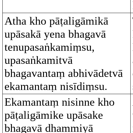
Atha kho pāṭaligāmikā
upāsakā yena bhagavā
tenupasaṅkamiṃsu,
upasaṅkamitvā
bhagavantaṃ abhivādetvā
ekamantaṃ nisīdiṃsu.
Ekamantaṃ nisinne kho
pāṭaligāmike upāsake
bhagavā dhammiyā