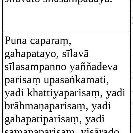
Puna caparaṃ,
gahapatayo, sīlavā
sīlasampanno yaññadeva
parisaṃ upasaṅkamati,
yadi khattiyaparisaṃ, yadi
brāhmaṇaparisaṃ, yadi
gahapatiparisaṃ, yadi
samaṇaparisaṃ, visārado