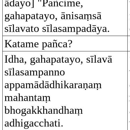
ādayo] "Pañcime,
gahapatayo, ānisaṃsā
sīlavato sīlasampadāya.
Katame pañca?
Idha, gahapatayo, sīlavā
sīlasampanno
appamādādhikaraṇaṃ
mahantaṃ
bhogakkhandhaṃ
adhigacchati.