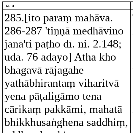
пали
285.[ito paraṃ mahāva.
286-287 'tiṇṇā medhāvino
janā'ti pāṭho dī. ni. 2.148;
udā. 76 ādayo] Atha kho
bhagavā rājagahe
yathābhirantaṃ viharitvā
yena pāṭaligāmo tena
cārikaṃ pakkāmi, mahatā
bhikkhusaṅghena saddhiṃ,