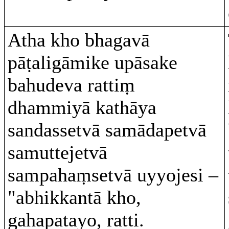
Atha kho bhagavā
pāṭaligāmike upāsake
bahudeva rattiṃ
dhammiyā kathāya
sandassetvā samādapetvā
samuttejetvā
sampahaṃsetvā uyyojesi –
"abhikkantā kho,
gahapatayo, ratti.