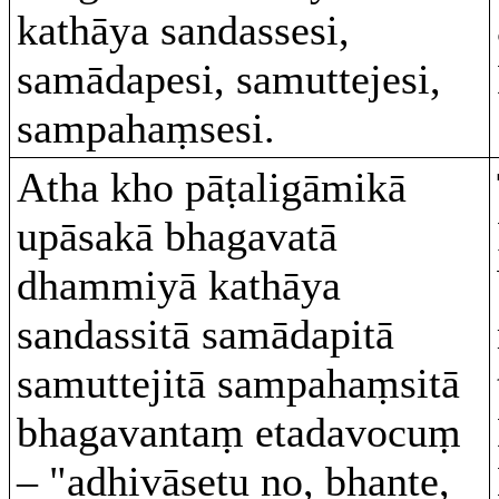
kathāya sandassesi,
samādapesi, samuttejesi,
sampahaṃsesi.
Atha kho pāṭaligāmikā
upāsakā bhagavatā
dhammiyā kathāya
sandassitā samādapitā
samuttejitā sampahaṃsitā
bhagavantaṃ etadavocuṃ
– "adhivāsetu no, bhante,