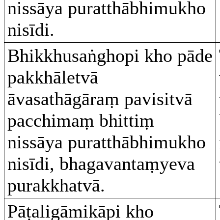
nissāya puratthābhimukho
nisīdi.
Bhikkhusaṅghopi kho pāde
pakkhāletvā
āvasathāgāraṃ pavisitvā
pacchimaṃ bhittiṃ
nissāya puratthābhimukho
nisīdi, bhagavantaṃyeva
purakkhatvā.
Pāṭaligāmikāpi kho