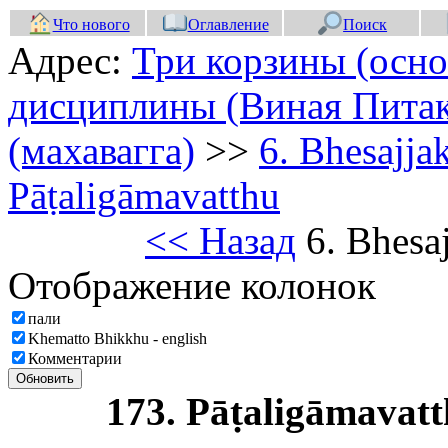
Что нового
Оглавление
Поиск
Адрес:
Три корзины (осно
дисциплины (Виная Питак
(махавагга)
>>
6. Bhesajj
Pāṭaligāmavatthu
<< Назад
6. Bhesa
Отображение колонок
пали
Khematto Bhikkhu - english
Комментарии
Обновить
173. Pāṭaligāmavat