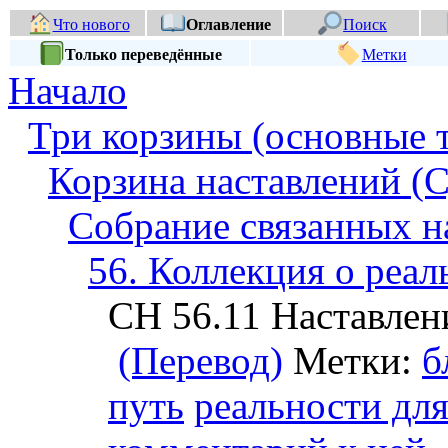
Что нового
Оглавление
Поиск
Только переведённые
Метки
Начало
Три корзины (основные 
Корзина наставлений (С
Собрание связанных н
56. Коллекция о реал
СН 56.11 Наставлен
(Перевод)
Метки:
б
путь
реальности дл