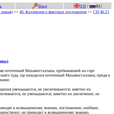
ь
Вход
EN
/
RU
 никая)
>>
46. Коллекция о факторах постижения
>>
СН 46.15
инал
ремя почтенный Махамоггаллана, пребывавший на горе
 пошёл туда, где находился почтенный Махамоггаллана; придя к
овами:
ущения уменьшаются, не увеличиваются; заметно их
личиваются, не уменьшаются; заметно их увеличение, не
приводят к возвышенному знанию, постижению, ниббане.
ершенствуют, он приводит к возвышенному знанию,