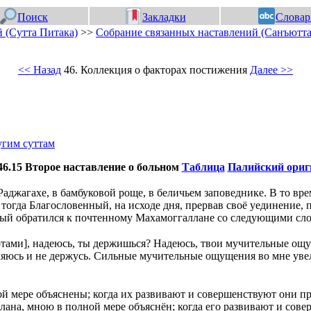
Поиск
Закладки
Словар
 (Сутта Питака)
>>
Собрание связанных наставлений (Санъютта
<< Назад
46. Коллекция о факторах постижения
Далее >>
угим суттам
6.15 Второе наставление о больном
Таблица
Палийский ориг
аджагахе, в бамбуковой роще, в беличьем заповеднике. В то в
 тогда Благословенный, на исходе дня, прервав своё уединение,
нный обратился к почтенному Махамоггаллане со следующими сл
отами], надеюсь, ты держишься? Надеюсь, твои мучительные ощ
вляюсь и не держусь. Сильные мучительные ощущения во мне уве
ой мере объяснены; когда их развивают и совершенствуют они 
лана, мною в полной мере объяснён; когда его развивают и сов