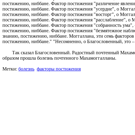
постижению, ниббане. Фактор постижения "различение явлений
постижению, ниббане. Фактор постижения "усердие", о Моггал
постижению, ниббане. Фактор постижения "восторг", о Моггал
постижению, ниббане. Фактор постижения "расслабление", о М
постижению, ниббане. Фактор постижения "собранность ума", 
постижению, ниббане. Фактор постижения "безмятежное наблюд
знанию, постижению, ниббане. Моггаллана, эти семь факторов
постижению, ниббане." "Несомненно, о Благословенный, это –
Так сказал Благословенный. Радостный почтенный Махамо
образом прошла болезнь почтенного Махамоггалланы.
Метки:
болезнь
факторы постижения