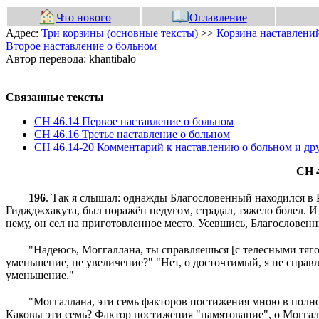
Что нового
Оглавление
Адрес:
Три корзины (основные тексты)
>>
Корзина наставлений
Второе наставление о больном
Автор перевода: khantibalo
Связанные тексты
СН 46.14 Первое наставление о больном
СН 46.16 Третье наставление о больном
СН 46.14-20 Комментарий к наставлению о больном и др
СН 4
196
.
Так я слышал: однажды Благословенный находился в Р
Гиджджхакута, был поражён недугом, страдал, тяжело болел. И
нему, он сел на приготовленное место. Усевшись, Благослове
"Надеюсь, Моггаллана, ты справляешься [с телесными тяг
уменьшение, не увеличение?" "Нет, о досточтимый, я не спра
уменьшение."
"Моггаллана, эти семь факторов постижения мною в полн
Каковы эти семь? Фактор постижения "памятование", о Моггал