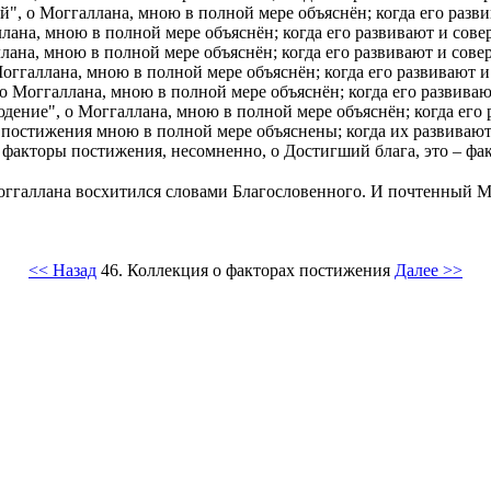
", о Моггаллана, мною в полной мере объяснён; когда его раз
лана, мною в полной мере объяснён; когда его развивают и сов
лана, мною в полной мере объяснён; когда его развивают и сов
оггаллана, мною в полной мере объяснён; когда его развивают 
о Моггаллана, мною в полной мере объяснён; когда его развива
ение", о Моггаллана, мною в полной мере объяснён; когда его
 постижения мною в полной мере объяснены; когда их развиваю
 факторы постижения, несомненно, о Достигший блага, это – фа
ггаллана восхитился словами Благословенного. И почтенный Ма
<< Назад
46. Коллекция о факторах постижения
Далее >>