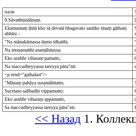
пали
9.Sāvatthinidānaṃ.
Ekamantaṃ ṭhitā kho sā devatā bhagavato santike imaṃ gāthaṃ
abhāsi –
"Na mānakāmassa damo idhatthi,
Na monamatthi asamāhitassa;
Eko araññe viharaṃ pamatto,
Na maccudheyyassa tareyya pāra"nti.
<p rend="gathalast"/>
"Mānaṃ pahāya susamāhitatto,
Sucetaso sabbadhi vippamutto;
Eko araññe viharaṃ appamatto,
Sa maccudheyyassa tareyya pāra"nti.
<< Назад
1. Коллек