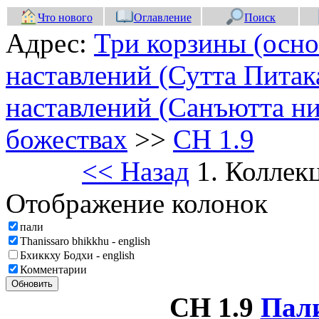
Что нового
Оглавление
Поиск
Адрес:
Три корзины (осно
наставлений (Сутта Питак
наставлений (Санъютта ни
божествах
>>
СН 1.9
<< Назад
1. Коллек
Отображение колонок
пали
Thanissaro bhikkhu - english
Бхиккху Бодхи - english
Комментарии
Обновить
СН 1.9
Пал