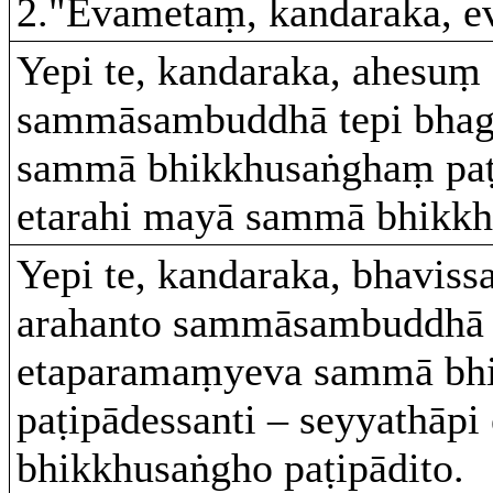
2."Evametaṃ, kandaraka, e
Yepi te, kandaraka, ahesuṃ
sammāsambuddhā tepi bhag
sammā bhikkhusaṅghaṃ paṭ
etarahi mayā sammā bhikkh
Yepi te, kandaraka, bhavis
arahanto sammāsambuddhā 
etaparamaṃyeva sammā bh
paṭipādessanti – seyyathāp
bhikkhusaṅgho paṭipādito.