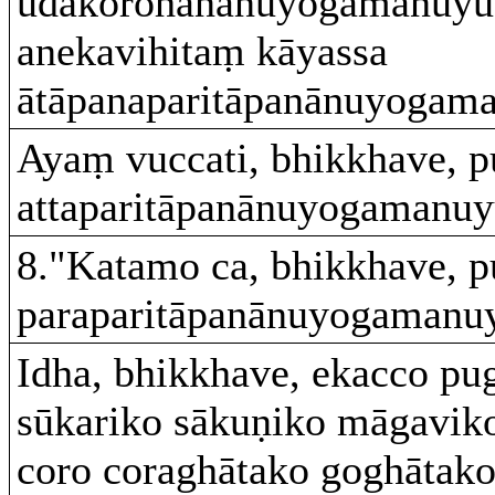
udakorohanānuyogamanuyutt
anekavihitaṃ kāyassa
ātāpanaparitāpanānuyogaman
Ayaṃ vuccati, bhikkhave, p
attaparitāpanānuyogamanuy
8."Katamo ca, bhikkhave, p
paraparitāpanānuyogamanuy
Idha, bhikkhave, ekacco pu
sūkariko sākuṇiko māgavik
coro coraghātako goghātako