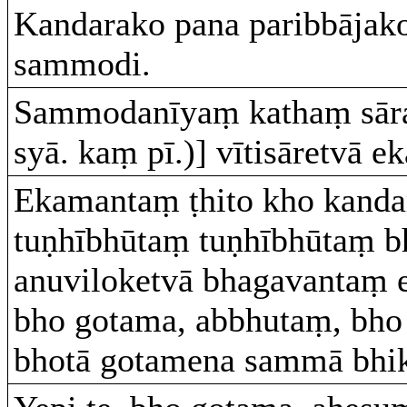
Kandarako pana paribbājak
sammodi.
Sammodanīyaṃ kathaṃ sāra
syā. kaṃ pī.)] vītisāretvā e
Ekamantaṃ ṭhito kho kanda
tuṇhībhūtaṃ tuṇhībhūtaṃ 
anuviloketvā bhagavantaṃ 
bho gotama, abbhutaṃ, bho
bhotā gotamena sammā bhik