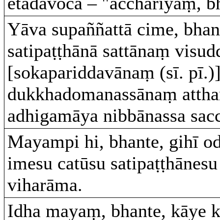
etadavoca – "acchariyaṃ, b
Yāva supaññattā cime, bhant
satipaṭṭhānā sattānaṃ visu
[sokapariddavānaṃ (sī. pī.
dukkhadomanassānaṃ attha
adhigamāya nibbānassa sacc
Mayampi hi, bhante, gihī o
imesu catūsu satipaṭṭhānesu 
viharāma.
Idha mayaṃ, bhante, kāye 