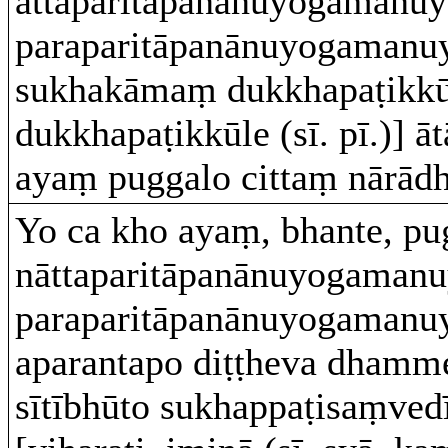
attaparitāpanānuyogamanuyu
paraparitāpanānuyogamanuyu
sukhakāmaṃ dukkhapaṭikk
dukkhapaṭikkūle (sī. pī.)] ā
ayaṃ puggalo cittaṃ nārādh
Yo ca kho ayaṃ, bhante, pu
nāttaparitāpanānuyogamanuy
paraparitāpanānuyogamanuy
aparantapo diṭṭheva dhamme
sītībhūto sukhappaṭisaṃved