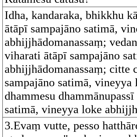
Idha, kandaraka, bhikkhu kā
ātāpī sampajāno satimā, vin
abhijjhādomanassaṃ; vedan
viharati ātāpī sampajāno sa
abhijjhādomanassaṃ; citte ci
sampajāno satimā, vineyya
dhammesu dhammānupassī vi
satimā, vineyya loke abhijj
3.Evaṃ vutte, pesso hatthā