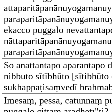
attaparitāpanānuyogamanuyu
paraparitāpanānuyogamanuyu
ekacco puggalo nevattantap
nāttaparitāpanānuyogamanuy
paraparitāpanānuyogamanuy
So anattantapo aparantapo 
nibbuto sītībhūto [sītibhūto (
sukhappaṭisaṃvedī brahmabh
Imesaṃ, pessa, catunnaṃ p
puggalo cittaṃ ārādhetī"ti?