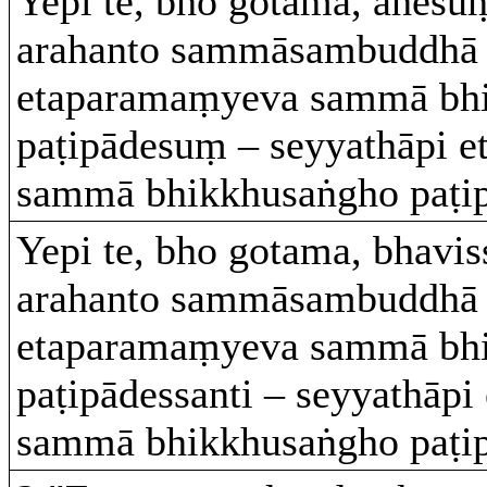
Yepi te, bho gotama, ahes
arahanto sammāsambuddhā 
etaparamaṃyeva sammā bh
paṭipādesuṃ – seyyathāpi e
sammā bhikkhusaṅgho paṭip
Yepi te, bho gotama, bhavi
arahanto sammāsambuddhā 
etaparamaṃyeva sammā bh
paṭipādessanti – seyyathāpi
sammā bhikkhusaṅgho paṭipā