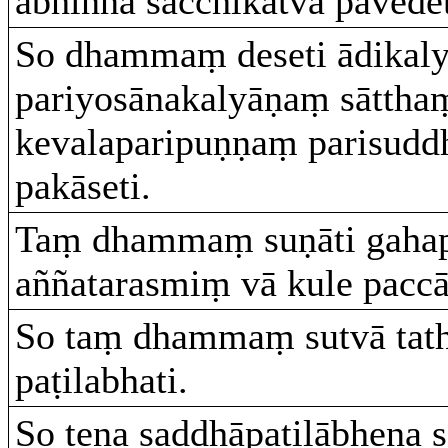
abhiññā sacchikatvā pavedet
So dhammaṃ deseti ādikal
pariyosānakalyāṇaṃ sāttha
kevalaparipuṇṇaṃ parisud
pakāseti.
Taṃ dhammaṃ suṇāti gahapa
aññatarasmiṃ vā kule paccā
So taṃ dhammaṃ sutvā tat
paṭilabhati.
So tena saddhāpaṭilābhena 