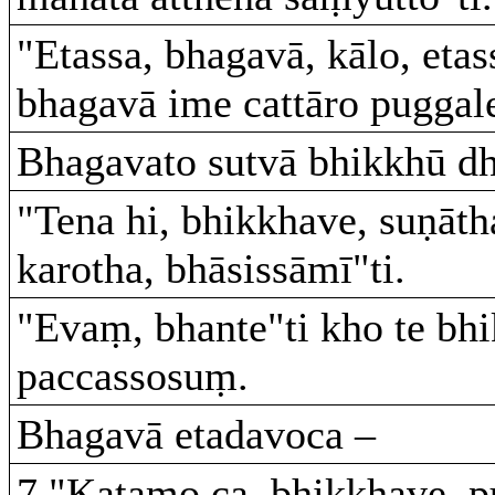
"Etassa, bhagavā, kālo, etas
bhagavā ime cattāro puggale
Bhagavato sutvā bhikkhū dhā
"Tena hi, bhikkhave, suṇāt
karotha, bhāsissāmī"ti.
"Evaṃ, bhante"ti kho te bh
paccassosuṃ.
Bhagavā etadavoca –
7."Katamo ca, bhikkhave, p