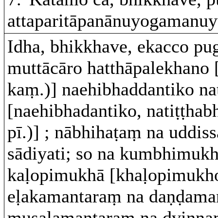
attaparitāpanānuyogamanuy
Idha, bhikkhave, ekacco pug
muttācāro hatthāpalekhano 
kaṃ.)] naehibhaddantiko na
[naehibhadantiko, natiṭṭhabh
pī.)] ; nābhihaṭaṃ na uddi
sādiyati; so na kumbhimukh
kaḷopimukhā [khaḷopimukho 
eḷakamantaraṃ na daṇḍama
musalamantaraṃ na dvinn