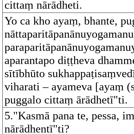
cittaṃ nārādheti.
Yo ca kho ayaṃ, bhante, pu
nāttaparitāpanānuyogamanuy
paraparitāpanānuyogamanuyu
aparantapo diṭṭheva dhamme
sītībhūto sukhappaṭisaṃved
viharati – ayameva [ayaṃ (s
puggalo cittaṃ ārādhetī"ti.
5."Kasmā pana te, pessa, im
nārādhentī"ti?