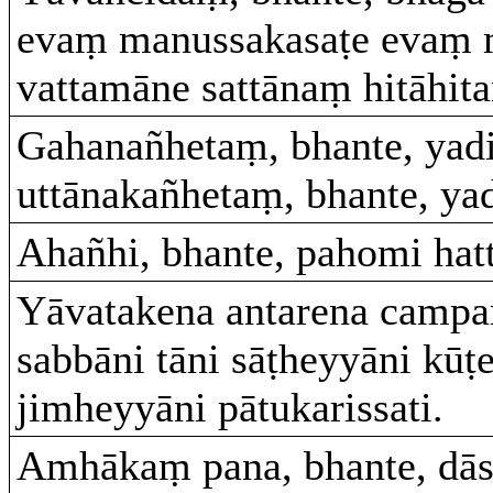
evaṃ manussakasaṭe evaṃ 
vattamāne sattānaṃ hitāhita
Gahanañhetaṃ, bhante, yad
uttānakañhetaṃ, bhante, ya
Ahañhi, bhante, pahomi ha
Yāvatakena antarena campa
sabbāni tāni sāṭheyyāni kū
jimheyyāni pātukarissati.
Amhākaṃ pana, bhante, dāsā