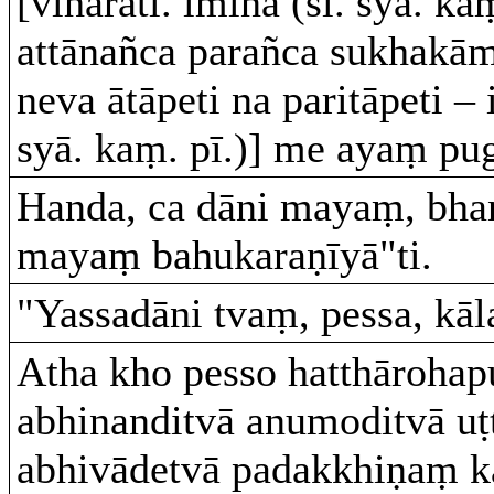
[viharati. iminā (sī. syā. kaṃ
attānañca parañca sukhak
neva ātāpeti na paritāpeti – 
syā. kaṃ. pī.)] me ayaṃ pug
Handa, ca dāni mayaṃ, bha
mayaṃ bahukaraṇīyā"ti.
"Yassadāni tvaṃ, pessa, kā
Atha kho pesso hatthārohap
abhinanditvā anumoditvā u
abhivādetvā padakkhiṇaṃ k