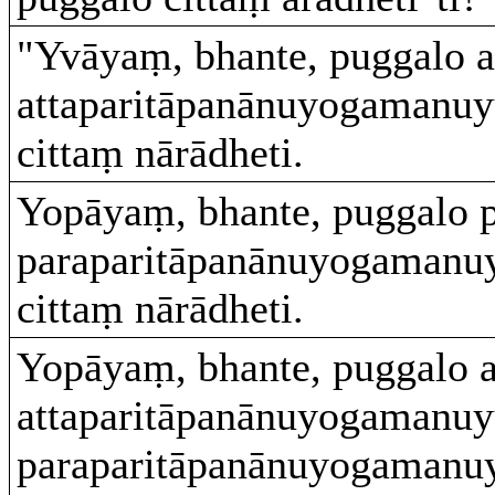
"Yvāyaṃ, bhante, puggalo a
attaparitāpanānuyogamanuy
cittaṃ nārādheti.
Yopāyaṃ, bhante, puggalo 
paraparitāpanānuyogamanuy
cittaṃ nārādheti.
Yopāyaṃ, bhante, puggalo a
attaparitāpanānuyogamanuyu
paraparitāpanānuyogamanuy