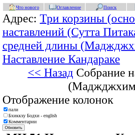
Что нового
Оглавление
Поиск
Адрес:
Три корзины (осно
наставлений (Сутта Питак
средней длины (Маджджх
Наставление Кандараке
<< Назад
Собрание н
(Маджджхим
Отображение колонок
пали
Бхиккху Бодхи - english
Комментарии
Обновить