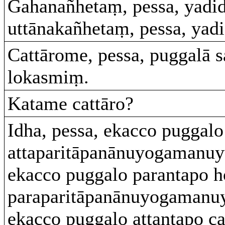
Gahanañhetaṃ, pessa, yadi
uttānakañhetaṃ, pessa, yad
Cattārome, pessa, puggalā 
lokasmiṃ.
Katame cattāro?
Idha, pessa, ekacco puggalo
attaparitāpanānuyogamanuyu
ekacco puggalo parantapo h
paraparitāpanānuyogamanuyu
ekacco puggalo attantapo ca