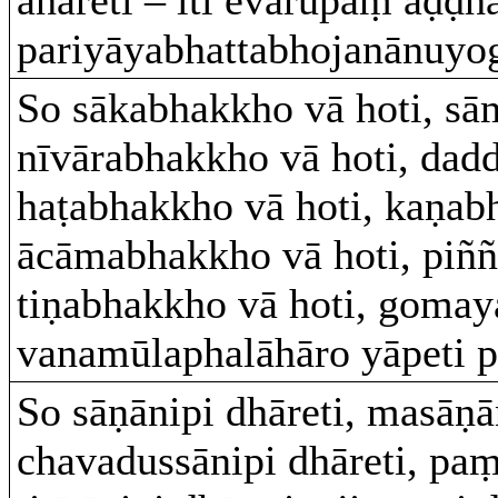
pariyāyabhattabhojanānuyog
So sākabhakkho vā hoti, sā
nīvārabhakkho vā hoti, dad
haṭabhakkho vā hoti, kaṇab
ācāmabhakkho vā hoti, piññ
tiṇabhakkho vā hoti, gomay
vanamūlaphalāhāro yāpeti p
So sāṇānipi dhāreti, masāṇān
chavadussānipi dhāreti, paṃ