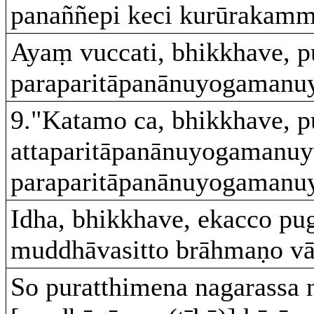
panaññepi keci kurūrakamm
Ayaṃ vuccati, bhikkhave, p
paraparitāpanānuyogamanuy
9."Katamo ca, bhikkhave, p
attaparitāpanānuyogamanuyu
paraparitāpanānuyogamanuy
Idha, bhikkhave, ekacco pug
muddhāvasitto brāhmaṇo vā
So puratthimena nagarassa