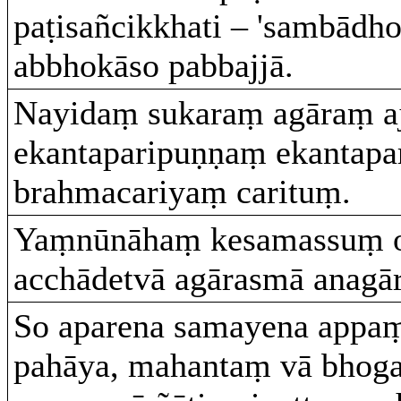
paṭisañcikkhati – 'sambādho
abbhokāso pabbajjā.
Nayidaṃ sukaraṃ agāraṃ aj
ekantaparipuṇṇaṃ ekantapa
brahmacariyaṃ carituṃ.
Yaṃnūnāhaṃ kesamassuṃ oh
acchādetvā agārasmā anagār
So aparena samayena appa
pahāya, mahantaṃ vā bhog