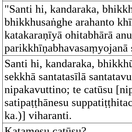
"Santi hi, kandaraka, bhik
bhikkhusaṅghe arahanto khī
katakaraṇīyā ohitabhārā anu
parikkhīṇabhavasaṃyojanā
Santi hi, kandaraka, bhik
sekkhā santatasīlā santatavu
nipakavuttino; te catūsu [ni
satipaṭṭhānesu suppatiṭṭhitaci
ka.)] viharanti.
Katamesu catūsu?