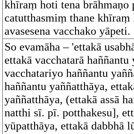
khīraṃ hoti tena brāhmaṇo 
catutthasmiṃ thane khīraṃ h
avasesena vacchako yāpeti.
So evamāha – 'ettakā usabh
ettakā vacchatarā haññantu 
vacchatariyo haññantu yañña
haññantu yaññatthāya, etta
yaññatthāya, (ettakā assā ha
natthi sī. pī. potthakesu], e
yūpatthāya, ettakā dabbhā lū