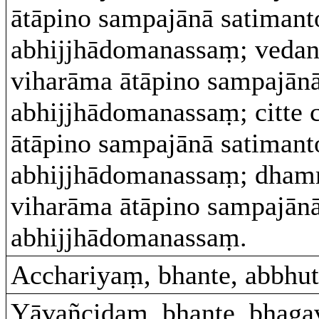
ātāpino sampajānā satimant
abhijjhādomanassaṃ; vedan
viharāma ātāpino sampajānā
abhijjhādomanassaṃ; citte 
ātāpino sampajānā satimant
abhijjhādomanassaṃ; dha
viharāma ātāpino sampajānā
abhijjhādomanassaṃ.
Acchariyaṃ, bhante, abbhut
Yāvañcidaṃ, bhante, bhag