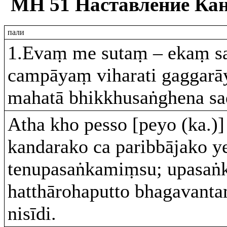
МН 51 Наставление Ка
пали
1.Evaṃ me sutaṃ – ekaṃ 
campāyaṃ viharati gaggarāy
mahatā bhikkhusaṅghena s
Atha kho pesso [peyo (ka.)]
kandarako ca paribbājako y
tenupasaṅkamiṃsu; upasaṅk
hatthārohaputto bhagavant
nisīdi.