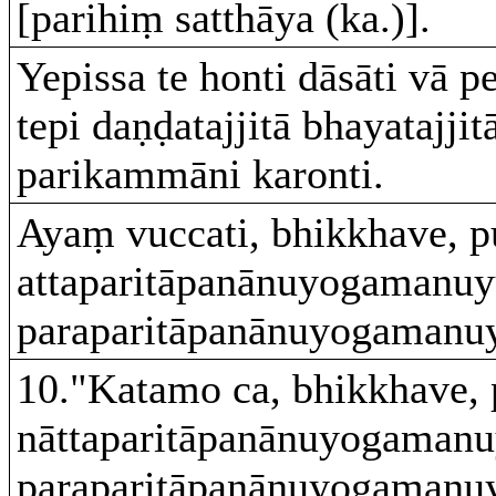
[parihiṃ satthāya (ka.)].
Yepissa te honti dāsāti vā 
tepi daṇḍatajjitā bhayatajj
parikammāni karonti.
Ayaṃ vuccati, bhikkhave, p
attaparitāpanānuyogamanuyu
paraparitāpanānuyogamanuy
10."Katamo ca, bhikkhave, 
nāttaparitāpanānuyogamanuy
paraparitāpanānuyogamanuyu