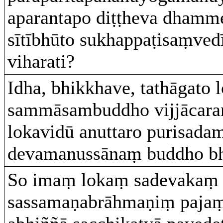
aparantapo diṭṭheva dhamme
sītībhūto sukhappaṭisaṃved
viharati?
Idha, bhikkhave, tathāgato 
sammāsambuddho vijjācara
lokavidū anuttaro purisada
devamanussānaṃ buddho bh
So imaṃ lokaṃ sadevakaṃ
sassamaṇabrāhmaṇiṃ paja