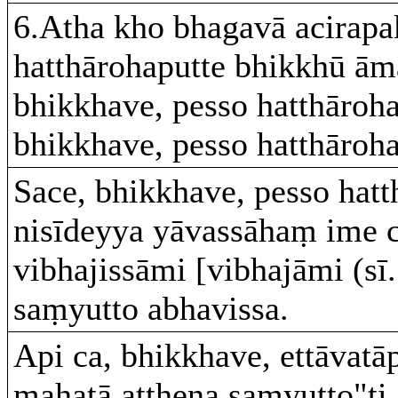
6.Atha kho bhagavā acirapa
hatthārohaputte bhikkhū āma
bhikkhave, pesso hatthāroh
bhikkhave, pesso hatthāroha
Sace, bhikkhave, pesso hat
nisīdeyya yāvassāhaṃ ime c
vibhajissāmi [vibhajāmi (sī.
saṃyutto abhavissa.
Api ca, bhikkhave, ettāvatā
mahatā atthena saṃyutto"ti.