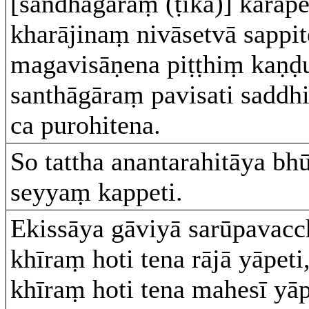
[sandhāgāraṃ (ṭīkā)] kārāp
kharājinaṃ nivāsetvā sappi
magavisāṇena piṭṭhiṃ kaṇ
santhāgāraṃ pavisati sadd
ca purohitena.
So tattha anantarahitāya bh
seyyaṃ kappeti.
Ekissāya gāviyā sarūpavac
khīraṃ hoti tena rājā yāpet
khīraṃ hoti tena mahesī yā