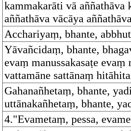
kammakarāti vā aññathāva 
aññathāva vācāya aññathāva
Acchariyaṃ, bhante, abbhut
Yāvañcidaṃ, bhante, bhag
evaṃ manussakasaṭe evaṃ 
vattamāne sattānaṃ hitāhita
Gahanañhetaṃ, bhante, yad
uttānakañhetaṃ, bhante, ya
4."Evametaṃ, pessa, evame