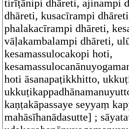
tirīṭānipi dhāreti, ajinampi
dhāreti, kusacīrampi dhāreti
phalakacīrampi dhāreti, ke
vāḷakambalampi dhāreti, ul
kesamassulocakopi hoti,
kesamassulocanānuyogamanu
hoti āsanapaṭikkhitto, ukkuṭ
ukkuṭikappadhānamanuyutto
kaṇṭakāpassaye seyyaṃ kapp
mahāsīhanādasutte] ; sāyat