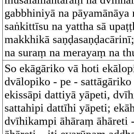
gabbhiniyā na pāyamānāya n
saṅkittīsu na yattha sā upaṭṭ
makkhikā saṇḍasaṇḍacārin
na suraṃ na merayaṃ na th
So ekāgāriko vā hoti ekālop
dvālopiko - pe - sattāgāriko 
ekissāpi dattiyā yāpeti, dvīhi
sattahipi dattīhi yāpeti; ek
dvīhikampi āhāraṃ āhāreti 
āhāreti – iti evarūpaṃ aḍḍ