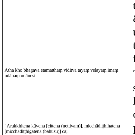
Atha kho bhagavā etamatthaṃ viditvā tāyaṃ velāyaṃ imaṃ
udānaṃ udānesi –
"Arakkhitena kāyena [cittena (nettiyaṃ)], micchādiṭṭhihatena
[micchādiṭṭhigatena (bahūsu)] ca;