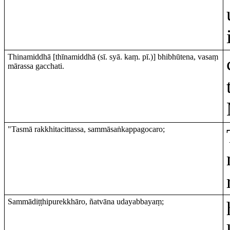
Thinamiddhā [thīnamiddhā (sī. syā. kaṃ. pī.)] bhibhūtena, vasaṃ
mārassa gacchati.
"Tasmā rakkhitacittassa, sammāsaṅkappagocaro;
Sammādiṭṭhipurekkhāro, ñatvāna udayabbayaṃ;