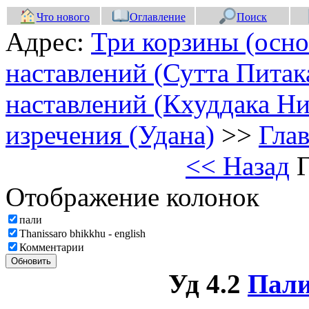
Что нового
Оглавление
Поиск
Адрес:
Три корзины (осно
наставлений (Сутта Питак
наставлений (Кхуддака Ни
изречения (Удана)
>>
Глав
<< Назад
Г
Отображение колонок
пали
Thanissaro bhikkhu - english
Комментарии
Обновить
Уд 4.2
Пали