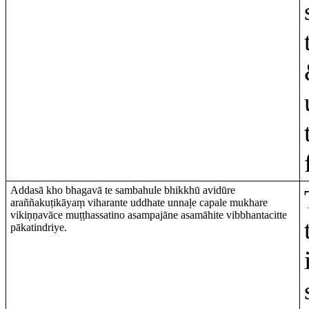
Addasā kho bhagavā te sambahule bhikkhū avidūre
araññakuṭikāyaṃ viharante uddhate unnaḷe capale mukhare
vikiṇṇavāce muṭṭhassatino asampajāne asamāhite vibbhantacitte
pākatindriye.