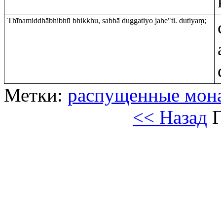
Thīnamiddhābhibhū bhikkhu, sabbā duggatiyo jahe"ti. dutiyaṃ;
Метки:
распущенные мон
<< Назад
Г