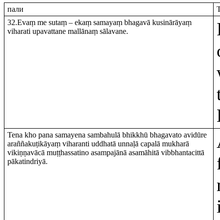
пали
T
32.Evaṃ me sutaṃ – ekaṃ samayaṃ bhagavā kusinārāyaṃ
viharati upavattane mallānaṃ sālavane.
Tena kho pana samayena sambahulā bhikkhū bhagavato avidūre
araññakuṭikāyaṃ viharanti uddhatā unnaḷā capalā mukharā
vikiṇṇavācā muṭṭhassatino asampajānā asamāhitā vibbhantacittā
pākatindriyā.