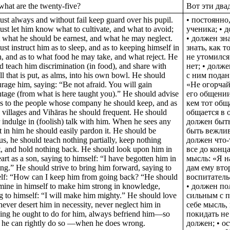
hat are the twenty-five?
Вот эти два
st always and without fail keep guard over his pupil.
• постоянно
st let him know what to cultivate, and what to avoid;
ученика; • д
 what he should be earnest, and what he may neglect.
• должен зн
st instruct him as to sleep, and as to keeping himself in
знать, как т
h, and as to what food he may take, and what reject. He
не утомился
d teach him discrimination (in food), and share with
нет; • долже
ll that is put, as alms, into his own bowl. He should
с ним подан
rage him, saying: “Be not afraid. You will gain
«Не огорчай
tage (from what is here taught you).” He should advise
его общении:
s to the people whose company he should keep, and as
кем тот обща
e villages and Vihāras he should frequent. He should
общается в 
 indulge in (foolish) talk with him. When he sees any
должен быть
t in him he should easily pardon it. He should be
быть вежлив
us, he should teach nothing partially, keep nothing
должен что-
t, and hold nothing back. He should look upon him in
все до конц
eart as a son, saying to himself: “I have begotten him in
мысль: «Я н
ing.” He should strive to bring him forward, saying to
дам ему вто
lf: “How can I keep him from going back? “He should
воспитатель
mine in himself to make him strong in knowledge,
• должен по
g to himself: “I will make him mighty.” He should love
сильным с п
never desert him in necessity, never neglect him in
себе мысль,
ing he ought to do for him, always befriend him—so
покидать не 
s he can rightly do so —when he does wrong.
должен; • о