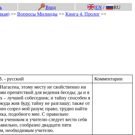
ь
Вход
EN
/
RU
икая)
>>
Вопросы Милинды
>>
Книга 4. Пролог
>>
. - русский
Комментарии
агасена, этому месту не свойственно ни
ьми препятствий для ведения беседы; да и я
х – лучший собеседник; и тайну способен я
окуда жив буду, тайну не разглашу; также от
ин созрел мой разум; право, трудно найти
ика, подобного мне. С правильно
 учеником и учителю следует вести себя
авильно, сообразно двадцати пяти
ам, необходимым учителю.