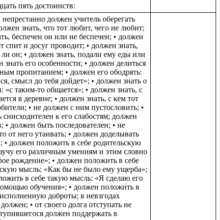
дцать пять достоинств:
, непрестанно должен учитель оберегать
олжен знать, что тот любит, чего не любит;
ать, беспечен он или не беспечен; • должен
от спит и досуг проводит; • должен знать,
 ли он; • должен знать, подали ему еды или
н знать его особенности; • должен делиться
ным пропитанием; • должен его ободрять:
ся, смысл до тебя дойдет»; • должен знать о
 «с таким-то общается»; • должен знать, с
ется в деревне; • должен знать, с кем тот
обители; • не должен с ним пустословить; •
 снисходителен к его слабостям; должен
; • должен быть последователен; • не
то от него утаивать; • должен доделывать
а; • должен положить в себе родительскую
аучу его различным умениям и этим словно
рое рождение»; • должен положить в себе
скую мысль: «Как бы не было ему ущерба»;
ложить в себе такую мысль: «Я сделаю его
омощью обучения»; • должен положить в
 исполненную доброты; в невзгодах
должен; • от своего долга отступать не
ступившегося должен поддержать в