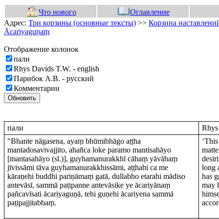
Что нового
Оглавление
Адрес:
Три корзины (основные тексты)
>>
Корзина наставлений
Ācariyaguṇaṃ
Отображение колонок
пали
Rhys Davids T.W. - english
Парибок А.В. - русский
Комментарии
Обновить
пали
Rhys 
"Bhante nāgasena, ayaṃ bhūmibhāgo aṭṭha
‘This
mantadosavivajjito, ahañca loke paramo mantisahāyo
matte
[mantasahāyo (sī.)], guyhamanurakkhī cāhaṃ yāvāhaṃ
desir
jīvissāmi tāva guyhamanurakkhissāmi, aṭṭhahi ca me
long 
kāraṇehi buddhi pariṇāmaṃ gatā, dullabho etarahi mādiso
has g
antevāsī, sammā paṭipanne antevāsike ye ācariyānaṃ
may h
pañcavīsati ācariyaguṇā, tehi guṇehi ācariyena sammā
himse
paṭipajjitabbaṃ.
accor