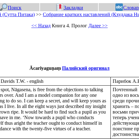
Поиск
Закладки
Словар
 (Сутта Питака)
>>
Собрание кратких наставлений (Кхуддака Н
<< Назад
Книга 4. Пролог
Далее >>
Ācariyaguṇaṃ
Палийский оригинал
Davids T.W. - english
Парибок А.В
 spot, Nāgasena, is free from the objections to talking
Почтенный Н
rs over. And I am a model companion for any one
одно из вос
ing to do so. I can keep a secret, and will keep yours as
среди прочи
as I live. In all the eight ways just described my insight
хранить – п
rown ripe. It would be hard to find such a pupil as you
восьми прич
ave in me. ‘Now towards a pupil who conducts
теперь учен
lf thus aright the teacher ought to conduct himself in
действующим
dance with the twenty-five virtues of a teacher.
поистине пр
достоинств