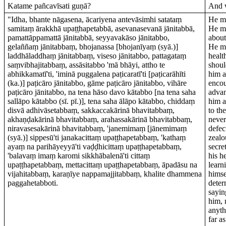
Katame pañcavīsati guṇā?
And w
"Idha, bhante nāgasena, ācariyena antevāsimhi satataṃ
He mu
samitaṃ ārakkhā upaṭṭhapetabbā, asevanasevanā jānitabbā,
He mu
pamattāppamattā jānitabbā, seyyavakāso jānitabbo,
about
gelaññaṃ jānitabbaṃ, bhojanassa [bhojanīyaṃ (syā.)]
He mu
laddhāladdhaṃ jānitabbaṃ, viseso jānitabbo, pattagataṃ
healt
saṃvibhajitabbaṃ, assāsitabbo 'mā bhāyi, attho te
shoul
abhikkamatī'ti, 'iminā puggalena paṭicaratī'ti [paṭicarāhīti
him a
(ka.)] paṭicāro jānitabbo, gāme paṭicāro jānitabbo, vihāre
encou
paṭicāro jānitabbo, na tena hāso davo kātabbo [na tena saha
advan
sallāpo kātabbo (sī. pī.)], tena saha ālāpo kātabbo, chiddaṃ
him a
disvā adhivāsetabbaṃ, sakkaccakārinā bhavitabbaṃ,
to th
akhaṇḍakārinā bhavitabbaṃ, arahassakārinā bhavitabbaṃ,
never
niravasesakārinā bhavitabbaṃ, 'janemimaṃ [jānemimaṃ
defec
(syā.)] sippesū'ti janakacittaṃ upaṭṭhapetabbaṃ, 'kathaṃ
zealo
ayaṃ na parihāyeyyā'ti vaḍḍhicittaṃ upaṭṭhapetabbaṃ,
secre
'balavaṃ imaṃ karomi sikkhābalenā'ti cittaṃ
his h
upaṭṭhapetabbaṃ, mettacittaṃ upaṭṭhapetabbaṃ, āpadāsu na
learn
vijahitabbaṃ, karaṇīye nappamajjitabbaṃ, khalite dhammena
himse
paggahetabboti.
deter
sayin
him, 
anyth
far a