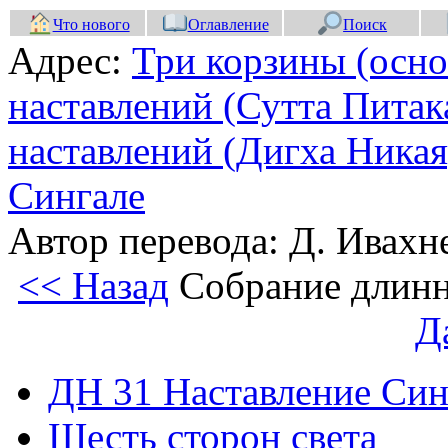
Что нового
Оглавление
Поиск
Адрес:
Три корзины (осно
наставлений (Сутта Питак
наставлений (Дигха Никая
Сингале
Автор перевода: Д. Ивахне
<< Назад
Собрание длинн
Д
ДН 31 Наставление Син
Шесть сторон света