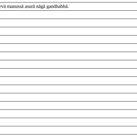
devā manussā asurā nāgā gandhabbā.