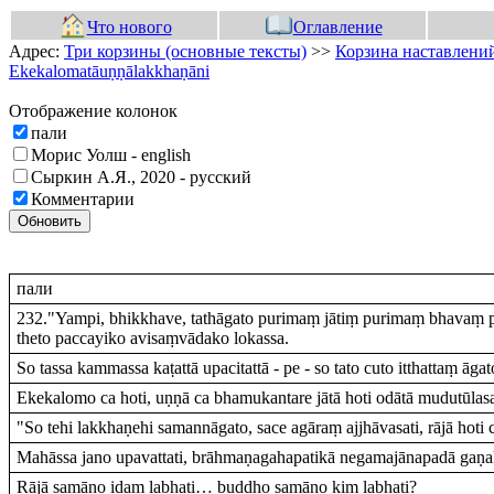
Что нового
Оглавление
Адрес:
Три корзины (основные тексты)
>>
Корзина наставлений
Ekekalomatāuṇṇālakkhaṇāni
Отображение колонок
пали
Морис Уолш - english
Сыркин А.Я., 2020 - русский
Комментарии
Обновить
пали
232."Yampi, bhikkhave, tathāgato purimaṃ jātiṃ purimaṃ bhavaṃ 
theto paccayiko avisaṃvādako lokassa.
So tassa kammassa kaṭattā upacitattā - pe - so tato cuto itthattaṃ ā
Ekekalomo ca hoti, uṇṇā ca bhamukantare jātā hoti odātā mudutūlas
"So tehi lakkhaṇehi samannāgato, sace agāraṃ ajjhāvasati, rājā hoti c
Mahāssa jano upavattati, brāhmaṇagahapatikā negamajānapadā gaṇak
Rājā samāno idaṃ labhati… buddho samāno kiṃ labhati?