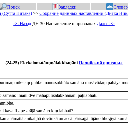
Поиск
Закладки
Словар
 (Сутта Питака)
>>
Собрание длинных наставлений (Дигха Ник
<< Назад
ДН 30 Наставление о признаках
Далее >>
(24-25) Ekekalomatāuṇṇālakkhaṇāni
Палийский оригинал
purimaṃ niketaṃ pubbe manussabhūto samāno musāvādaṃ pahāya musāv
gato samāno imāni dve mahāpurisalakkhaṇāni paṭilabhati.
annibhā.
akkavattī - pe - rājā samāno kiṃ labhati?
amahāmattā anīkaṭṭhā dovārikā amaccā pārisajjā rājāno bhogiyā kumā