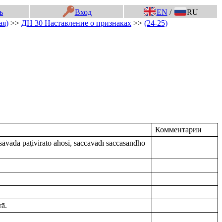
ь
Вход
EN
/
RU
ая)
>>
ДН 30 Наставление о признаках
>>
(24-25)
Комментарии
ādā paṭivirato ahosi, saccavādī saccasandho
rā.