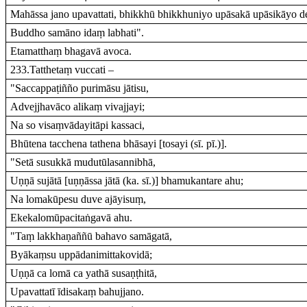
Mahāssa jano upavattati, bhikkhū bhikkhuniyo upāsakā upāsikāyo 
Buddho samāno idaṃ labhati".
Etamatthaṃ bhagavā avoca.
233.Tatthetaṃ vuccati –
"Saccappaṭiñño purimāsu jātisu,
Advejjhavāco alikaṃ vivajjayi;
Na so visaṃvādayitāpi kassaci,
Bhūtena tacchena tathena bhāsayi [tosayi (sī. pī.)].
"Setā susukkā mudutūlasannibhā,
Uṇṇā sujātā [uṇṇāssa jātā (ka. sī.)] bhamukantare ahu;
Na lomakūpesu duve ajāyisuṃ,
Ekekalomūpacitaṅgavā ahu.
"Taṃ lakkhaṇaññū bahavo samāgatā,
Byākaṃsu uppādanimittakovidā;
Uṇṇā ca lomā ca yathā susaṇṭhitā,
Upavattatī īdisakaṃ bahujjano.