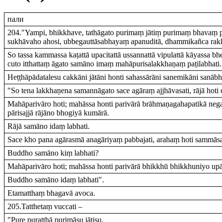
пали
204."Yampi, bhikkhave, tathāgato purimaṃ jātiṃ purimaṃ bhavaṃ
sukhāvaho ahosi, ubbegauttāsabhayaṃ apanuditā, dhammikañca rakk
So tassa kammassa kaṭattā upacitattā ussannattā vipulattā kāyassa b
cuto itthattaṃ āgato samāno imaṃ mahāpurisalakkhaṇaṃ paṭilabhati.
Heṭṭhāpādatalesu cakkāni jātāni honti sahassārāni sanemikāni sanābh
"So tena lakkhaṇena samannāgato sace agāraṃ ajjhāvasati, rājā hoti c
Mahāparivāro hoti; mahāssa honti parivārā brāhmaṇagahapatikā ne
pārisajjā rājāno bhogiyā kumārā.
Rājā samāno idaṃ labhati.
Sace kho pana agārasmā anagāriyaṃ pabbajati, arahaṃ hoti sammās
Buddho samāno kiṃ labhati?
Mahāparivāro hoti; mahāssa honti parivārā bhikkhū bhikkhuniyo up
Buddho samāno idaṃ labhati".
Etamatthaṃ bhagavā avoca.
205.Tatthetaṃ vuccati –
"Pure puratthā purimāsu jātisu,