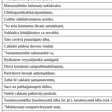
Manussabhūto bahunaṃ sukhāvaho;
Ubbhegauttāsabhayāpanūdano,
Guttīsu rakkhāvaraṇesu ussuko.
"So tena kammena divaṃ samakkami,
Sukhañca khiḍḍāratiyo ca anvabhi;
Tato cavitvā punarāgato idha,
Cakkāni pādesu duvesu vindati.
"Samantanemīni sahassarāni ca,
Byākaṃsu veyyañjanikā samāgatā;
Disvā kumāraṃ satapuññalakkhaṇaṃ,
Parivāravā hessati sattumaddano.
Tathā hī cakkāni samantanemini,
Sace na pabbajjamupeti tādiso;
Vatteti cakkaṃ pathaviṃ pasāsati,
Tassānuyantādha [tassānuyuttā idha (sī. pī.), tassānuyantā idha (syā. 
"Mahāyasaṃ saṃparivārayanti naṃ,