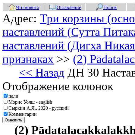
Что нового
Оглавление
Поиск
Адрес:
Три корзины (осно
наставлений (Сутта Питак
наставлений (Дигха Никая
признаках
>>
(2) Pādatal
<< Назад
ДН 30 Настав
Отображение колонок
пали
Морис Уолш - english
Сыркин А.Я., 2020 - русский
Комментарии
Обновить
(2) Pādatalacakkalak