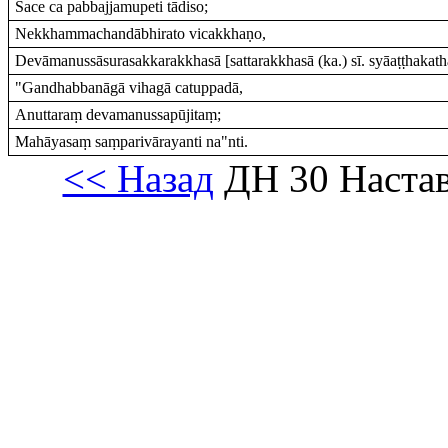
Sace ca pabbajjamupeti tādiso;
Nekkhammachandābhirato vicakkhaṇo,
Devāmanussāsurasakkarakkhasā [sattarakkhasā (ka.) sī. syāaṭṭhakath
"Gandhabbanāgā vihagā catuppadā,
Anuttaraṃ devamanussapūjitaṃ;
Mahāyasaṃ saṃparivārayanti na"nti.
<< Назад
ДН 30 Настав