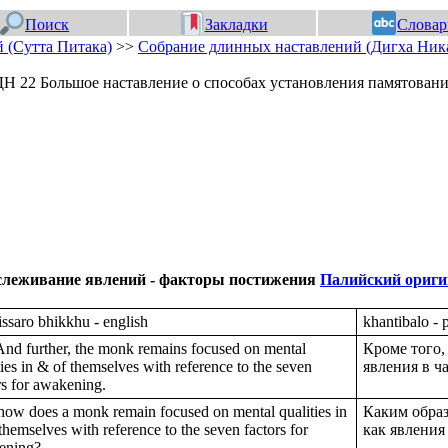
Поиск
Закладки
Словар
 (Сутта Питака)
>>
Собрание длинных наставлений (Дигха Ник
Н 22 Большое наставление о способах установления памятован
слеживание явлений - факторы постижения
Палийский ориги
ssaro bhikkhu - english
khantibalo -
And further, the monk remains focused on mental
Кроме того,
ties in & of themselves with reference to the seven
явления в ч
rs for awakening.
ow does a monk remain focused on mental qualities in
Каким образ
themselves with reference to the seven factors for
как явления
ening?