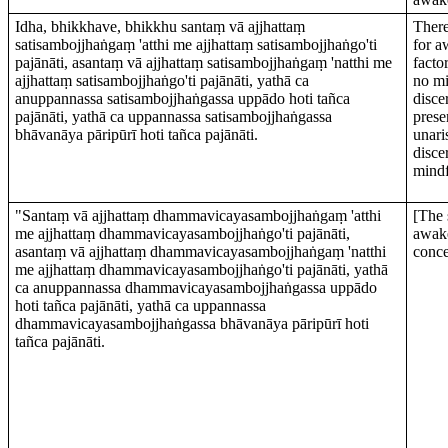
Idha, bhikkhave, bhikkhu santaṃ vā ajjhattaṃ
There
satisambojjhaṅgaṃ 'atthi me ajjhattaṃ satisambojjhaṅgo'ti
for a
pajānāti, asantaṃ vā ajjhattaṃ satisambojjhaṅgaṃ 'natthi me
facto
ajjhattaṃ satisambojjhaṅgo'ti pajānāti, yathā ca
no mi
anuppannassa satisambojjhaṅgassa uppādo hoti tañca
disce
pajānāti, yathā ca uppannassa satisambojjhaṅgassa
prese
bhāvanāya pāripūrī hoti tañca pajānāti.
unari
disce
mindf
"Santaṃ vā ajjhattaṃ dhammavicayasambojjhaṅgaṃ 'atthi
[The 
me ajjhattaṃ dhammavicayasambojjhaṅgo'ti pajānāti,
awake
asantaṃ vā ajjhattaṃ dhammavicayasambojjhaṅgaṃ 'natthi
conce
me ajjhattaṃ dhammavicayasambojjhaṅgo'ti pajānāti, yathā
ca anuppannassa dhammavicayasambojjhaṅgassa uppādo
hoti tañca pajānāti, yathā ca uppannassa
dhammavicayasambojjhaṅgassa bhāvanāya pāripūrī hoti
tañca pajānāti.