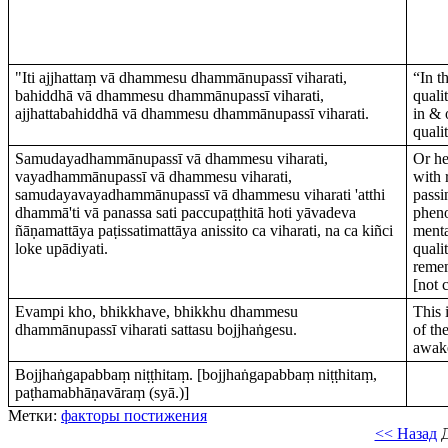
"Iti ajjhattaṃ vā dhammesu dhammānupassī viharati,
“In t
bahiddhā vā dhammesu dhammānupassī viharati,
quali
ajjhattabahiddhā vā dhammesu dhammānupassī viharati.
in & 
quali
Samudayadhammānupassī vā dhammesu viharati,
Or he
vayadhammānupassī vā dhammesu viharati,
with 
samudayavayadhammānupassī vā dhammesu viharati 'atthi
passi
dhammā'ti vā panassa sati paccupaṭṭhitā hoti yāvadeva
pheno
ñāṇamattāya paṭissatimattāya anissito ca viharati, na ca kiñci
menta
loke upādiyati.
quali
remem
[not 
Evampi kho, bhikkhave, bhikkhu dhammesu
This 
dhammānupassī viharati sattasu bojjhaṅgesu.
of th
awak
Bojjhaṅgapabbaṃ niṭṭhitaṃ. [bojjhaṅgapabbaṃ niṭṭhitaṃ,
paṭhamabhāṇavāraṃ (syā.)]
Метки:
факторы постижения
<< Назад
Д