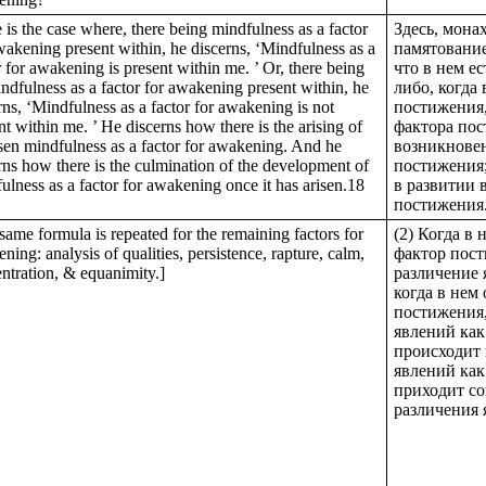
 is the case where, there being mindfulness as a factor
Здесь, монах
wakening present within, he discerns, ‘Mindfulness as a
памятование
r for awakening is present within me. ’ Or, there being
что в нем е
ndfulness as a factor for awakening present within, he
либо, когда
rns, ‘Mindfulness as a factor for awakening is not
постижения,
nt within me. ’ He discerns how there is the arising of
фактора пос
sen mindfulness as a factor for awakening. And he
возникновен
rns how there is the culmination of the development of
постижения;
ulness as a factor for awakening once it has arisen.18
в развитии 
постижения
same formula is repeated for the remaining factors for
(2) Когда в
ning: analysis of qualities, persistence, rapture, calm,
фактор пост
ntration, & equanimity.]
различение 
когда в нем
постижения,
явлений как
происходит
явлений как
приходит со
различения 