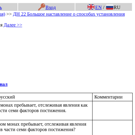
ь
Вход
EN
/
RU
ая)
>>
ДН 22 Большое наставление о способах установления
ия
Далее >>
нал
 русский
Комментарии
 монах пребывает, отслеживая явления как
асти семи факторов постижения.
ом монах пребывает, отслеживая явления
 в части семи факторов постижения?