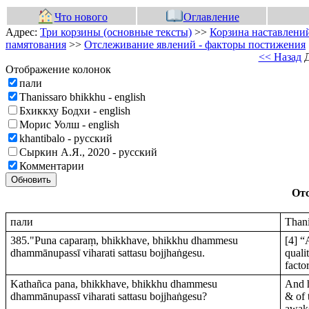
Что нового
Оглавление
Адрес:
Три корзины (основные тексты)
>>
Корзина наставлений
памятования
>>
Отслеживание явлений - факторы постижения
<< Назад
Д
Отображение колонок
пали
Thanissaro bhikkhu - english
Бхиккху Бодхи - english
Морис Уолш - english
khantibalo - русский
Сыркин А.Я., 2020 - русский
Комментарии
Обновить
От
пали
Thani
385."Puna caparaṃ, bhikkhave, bhikkhu dhammesu
[4] “
dhammānupassī viharati sattasu bojjhaṅgesu.
quali
facto
Kathañca pana, bhikkhave, bhikkhu dhammesu
And h
dhammānupassī viharati sattasu bojjhaṅgesu?
& of 
awak