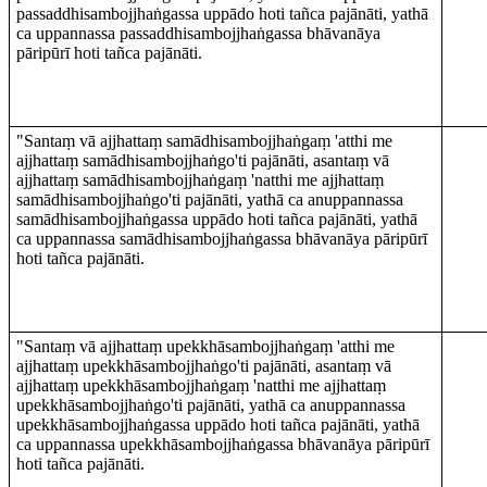
passaddhisambojjhaṅgassa uppādo hoti tañca pajānāti, yathā
ca uppannassa passaddhisambojjhaṅgassa bhāvanāya
pāripūrī hoti tañca pajānāti.
"Santaṃ vā ajjhattaṃ samādhisambojjhaṅgaṃ 'atthi me
ajjhattaṃ samādhisambojjhaṅgo'ti pajānāti, asantaṃ vā
ajjhattaṃ samādhisambojjhaṅgaṃ 'natthi me ajjhattaṃ
samādhisambojjhaṅgo'ti pajānāti, yathā ca anuppannassa
samādhisambojjhaṅgassa uppādo hoti tañca pajānāti, yathā
ca uppannassa samādhisambojjhaṅgassa bhāvanāya pāripūrī
hoti tañca pajānāti.
"Santaṃ vā ajjhattaṃ upekkhāsambojjhaṅgaṃ 'atthi me
ajjhattaṃ upekkhāsambojjhaṅgo'ti pajānāti, asantaṃ vā
ajjhattaṃ upekkhāsambojjhaṅgaṃ 'natthi me ajjhattaṃ
upekkhāsambojjhaṅgo'ti pajānāti, yathā ca anuppannassa
upekkhāsambojjhaṅgassa uppādo hoti tañca pajānāti, yathā
ca uppannassa upekkhāsambojjhaṅgassa bhāvanāya pāripūrī
hoti tañca pajānāti.