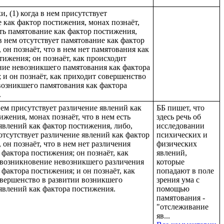
и, (1) когда в нем присутствует
 как фактор постижения, монах познаёт,
сть памятование как фактор постижения,
 в нем отсутствует памятование как фактор
 он познаёт, что в нем нет памятования как
тижения; он познаёт, как происходит
ие невозникшего памятования как фактора
 и он познаёт, как приходит совершенство
возникшего памятования как фактора
.
 нем присутствует различение явлений как
ББ пишет, что
ижения, монах познаёт, что в нем есть
здесь речь об
явлений как фактор постижения, либо,
исследовании
 отсутствует различение явлений как фактор
психических и
 он познаёт, что в нем нет различения
физических
 фактора постижения; он познаёт, как
явлений,
 возникновение невозникшего различения
которые
 фактора постижения; и он познаёт, как
попадают в поле
вершенство в развитии возникшего
зрения ума с
явлений как фактора постижения.
помощью
памятования -
"отслеживание
яв...