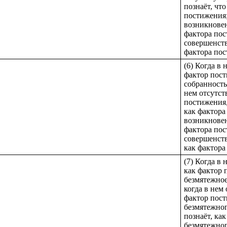
познаёт, чт
постижения;
возникновен
фактора пос
совершенств
фактора пос
(6) Когда в
фактор пост
собранность
нем отсутст
постижения,
как фактора
возникнове
фактора пос
совершенств
как фактора
(7) Когда в
как фактор 
безмятежное
когда в нем
фактор пост
безмятежног
познаёт, ка
безмятежног