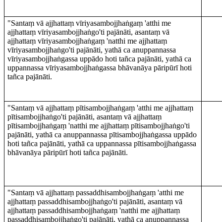
"Santaṃ vā ajjhattaṃ vīriyasambojjhaṅgaṃ 'atthi me
ajjhattaṃ vīriyasambojjhaṅgo'ti pajānāti, asantaṃ vā
ajjhattaṃ vīriyasambojjhaṅgaṃ 'natthi me ajjhattaṃ
vīriyasambojjhaṅgo'ti pajānāti, yathā ca anuppannassa
vīriyasambojjhaṅgassa uppādo hoti tañca pajānāti, yathā ca
uppannassa vīriyasambojjhaṅgassa bhāvanāya pāripūrī hoti
tañca pajānāti.
"Santaṃ vā ajjhattaṃ pītisambojjhaṅgaṃ 'atthi me ajjhattaṃ
pītisambojjhaṅgo'ti pajānāti, asantaṃ vā ajjhattaṃ
pītisambojjhaṅgaṃ 'natthi me ajjhattaṃ pītisambojjhaṅgo'ti
pajānāti, yathā ca anuppannassa pītisambojjhaṅgassa uppādo
hoti tañca pajānāti, yathā ca uppannassa pītisambojjhaṅgassa
bhāvanāya pāripūrī hoti tañca pajānāti.
"Santaṃ vā ajjhattaṃ passaddhisambojjhaṅgaṃ 'atthi me
ajjhattaṃ passaddhisambojjhaṅgo'ti pajānāti, asantaṃ vā
ajjhattaṃ passaddhisambojjhaṅgaṃ 'natthi me ajjhattaṃ
passaddhisambojjhaṅgo'ti pajānāti, yathā ca anuppannassa