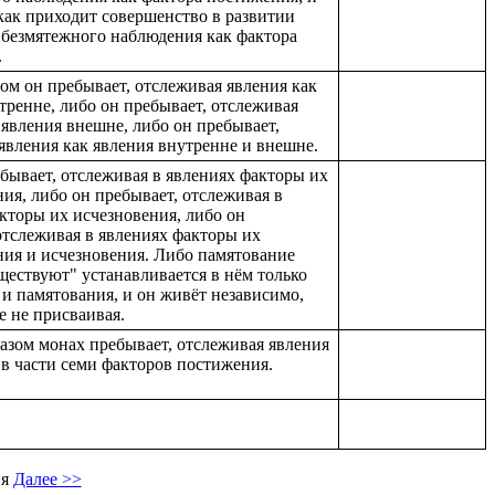
 как приходит совершенство в развитии
безмятежного наблюдения как фактора
.
ом он пребывает, отслеживая явления как
тренне, либо он пребывает, отслеживая
 явления внешне, либо он пребывает,
явления как явления внутренне и внешне.
бывает, отслеживая в явлениях факторы их
ия, либо он пребывает, отслеживая в
кторы их исчезновения, либо он
отслеживая в явлениях факторы их
ия и исчезновения. Либо памятование
ществуют" устанавливается в нём только
 и памятования, и он живёт независимо,
е не присваивая.
азом монах пребывает, отслеживая явления
 в части семи факторов постижения.
ия
Далее >>