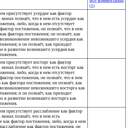
Все комментарии
(1)
 нем присутствует усердие как фактор
 монах познаёт, что в нем есть усердие как
ижения, либо, когда в нем отсутствует
 фактор постижения, он познаёт, что в нем
 как фактора постижения; он познаёт, как
возникновение невозникшего усердия как
тижения; и он познаёт, как приходит
о в развитии возникшего усердия как
тижения.
 нем присутствует восторг как фактор
 монах познаёт, что в нем есть восторг как
ижения, либо, когда в нем отсутствует
 фактор постижения, он познаёт, что в нем
а как фактора постижения; он познаёт, как
возникновение невозникшего восторга как
тижения; и он познаёт, как приходит
о в развитии возникшего восторга как
тижения.
 нем присутствует расслабление как фактор
 монах познаёт, что в нем есть
е как фактор постижения, либо, когда в нем
 расслабление как фактор постижения, он