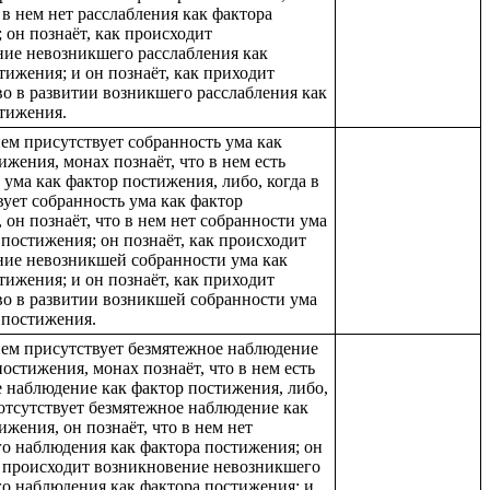
о в нем нет расслабления как фактора
 он познаёт, как происходит
ие невозникшего расслабления как
тижения; и он познаёт, как приходит
о в развитии возникшего расслабления как
тижения.
 нем присутствует собранность ума как
ижения, монах познаёт, что в нем есть
 ума как фактор постижения, либо, когда в
вует собранность ума как фактор
 он познаёт, что в нем нет собранности ума
 постижения; он познаёт, как происходит
ние невозникшей собранности ума как
тижения; и он познаёт, как приходит
о в развитии возникшей собранности ума
 постижения.
 нем присутствует безмятежное наблюдение
постижения, монах познаёт, что в нем есть
 наблюдение как фактор постижения, либо,
 отсутствует безмятежное наблюдение как
ижения, он познаёт, что в нем нет
о наблюдения как фактора постижения; он
к происходит возникновение невозникшего
о наблюдения как фактора постижения; и