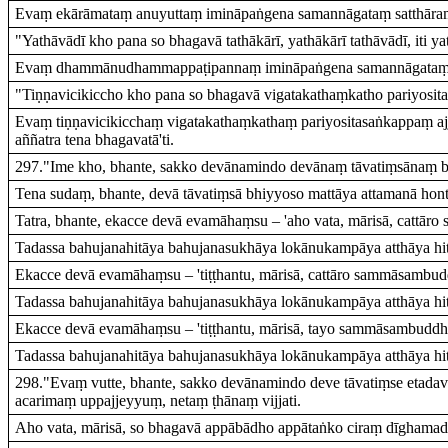
Evaṃ ekārāmataṃ anuyuttaṃ imināpaṅgena samannāgataṃ satthāraṃ n
"Yathāvādī kho pana so bhagavā tathākārī, yathākārī tathāvādī, iti yat
Evaṃ dhammānudhammappaṭipannaṃ imināpaṅgena samannāgataṃ satt
"Tiṇṇavicikiccho kho pana so bhagavā vigatakathaṃkatho pariyosi
Evaṃ tiṇṇavicikicchaṃ vigatakathaṃkathaṃ pariyositasaṅkappaṃ a
aññatra tena bhagavatā'ti.
297."Ime kho, bhante, sakko devānamindo devānaṃ tāvatiṃsānaṃ bh
Tena sudaṃ, bhante, devā tāvatiṃsā bhiyyoso mattāya attamanā hont
Tatra, bhante, ekacce devā evamāhaṃsu – 'aho vata, mārisā, catt
Tadassa bahujanahitāya bahujanasukhāya lokānukampāya atthāya hi
Ekacce devā evamāhaṃsu – 'tiṭṭhantu, mārisā, cattāro sammāsamb
Tadassa bahujanahitāya bahujanasukhāya lokānukampāya atthāya hi
Ekacce devā evamāhaṃsu – 'tiṭṭhantu, mārisā, tayo sammāsambudd
Tadassa bahujanahitāya bahujanasukhāya lokānukampāya atthāya hi
298."Evaṃ vutte, bhante, sakko devānamindo deve tāvatiṃse etada
acarimaṃ uppajjeyyuṃ, netaṃ ṭhānaṃ vijjati.
Aho vata, mārisā, so bhagavā appābādho appātaṅko ciraṃ dīghamad