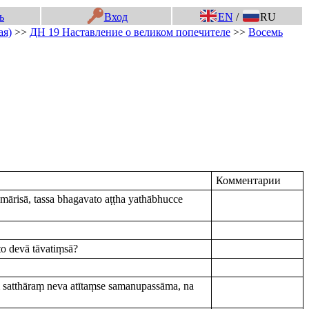
ь
Вход
EN
/
RU
ая)
>>
ДН 19 Наставление о великом попечителе
>>
Восемь
Комментарии
ārisā, tassa bhagavato aṭṭha yathābhucce
o devā tāvatiṃsā?
satthāraṃ neva atītaṃse samanupassāma, na