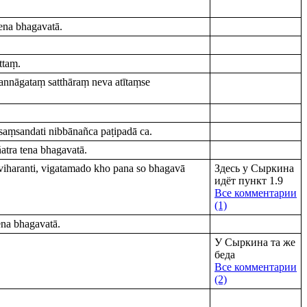
ena bhagavatā.
ttaṃ.
nnāgataṃ satthāraṃ neva atītaṃse
aṃsandati nibbānañca paṭipadā ca.
tra tena bhagavatā.
viharanti, vigatamado kho pana so bhagavā
Здесь у Сыркина
идёт пункт 1.9
Все комментарии
(1)
na bhagavatā.
У Сыркина та же
беда
Все комментарии
(2)