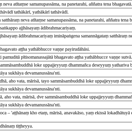
eva atītaṃse samanupassāma, na panetarahi, aññatra tena bhagavatā
hāvādī tathākārī, yathākārī tathāvādī.
hāraṃ neva atītaṃse samanupassāma, na panetarahi, aññatra tena b
tasaṅkappo ajjhāsayaṃ ādibrahmacariyaṃ.
jjhāsayaṃ ādibrahmacariyaṃ imināpaṅgena samannāgataṃ satthāraṃ nev
agavato aṭṭha yathābhucce vaṇṇe payirudāhāsi.
i pamuditā pītisomanassajātā bhagavato aṭṭha yathābhucce vaṇṇe sutvā
āro sammāsambuddhā loke uppajjeyyuṃ dhammañca deseyyuṃ yathariva 
tāya sukhāya devamanussāna'nti.
uddhā, aho vata, mārisā, tayo sammāsambuddhā loke uppajjeyyuṃ dham
tāya sukhāya devamanussāna'nti.
hā, aho vata, mārisā, dve sammāsambuddhā loke uppajjeyyuṃ dhammañ
tāya sukhāya devamanussāna'nti.
voca – 'aṭṭhānaṃ kho etaṃ, mārisā, anavakāso, yaṃ ekissā lokadhāt
dhānaṃ tiṭṭheyya.