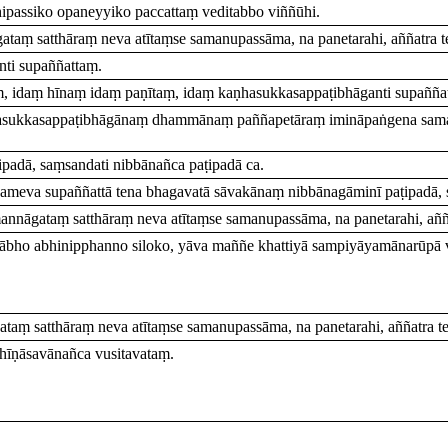
ipassiko opaneyyiko paccattaṃ veditabbo viññūhi.
ṃ satthāraṃ neva atītaṃse samanupassāma, na panetarahi, aññatra t
nti supaññattaṃ.
ṃ, idaṃ hīnaṃ idaṃ paṇītaṃ, idaṃ kaṇhasukkasappaṭibhāganti supañña
ṇhasukkasappaṭibhāgānaṃ dhammānaṃ paññapetāraṃ imināpaṅgena sama
padā, saṃsandati nibbānañca paṭipadā ca.
eva supaññattā tena bhagavatā sāvakānaṃ nibbānagāminī paṭipadā, s
nāgataṃ satthāraṃ neva atītaṃse samanupassāma, na panetarahi, añña
 lābho abhinipphanno siloko, yāva maññe khattiyā sampiyāyamānarūpā 
 satthāraṃ neva atītaṃse samanupassāma, na panetarahi, aññatra te
īṇāsavānañca vusitavataṃ.