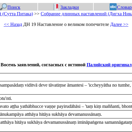
Поиск
Закладки
Словар
 (Сутта Питака)
>>
Собрание длинных наставлений (Дигха Ник
<< Назад
ДН 19 Наставление о великом попечителе
Далее >>
Восемь заявлений, согласных с истиной
Палийский оригинал
mpasādaṃ viditvā deve tāvatiṃse āmantesi – 'iccheyyātha no tumhe, m
tu'nti.
to aṭṭha yathābhucce vaṇṇe payirudāhāsi – 'taṃ kiṃ maññanti, bhont
kānukampāya atthāya hitāya sukhāya devamanussānaṃ.
atthāya hitāya sukhāya devamanussānaṃ imināpaṅgena samannāgataṃ 