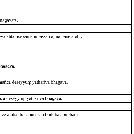
.
hagavatā.
a atītaṃse samanupassāma, na panetarahi,
.
bhagavā.
mañca deseyyuṃ yathariva bhagavā.
ca deseyyuṃ yathariva bhagavā.
uyā dve arahanto sammāsambuddhā apubbaṃ