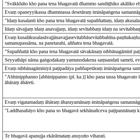
"Svākkhāto kho pana tena bhagavatā dhammo sandiṭṭhiko akāliko eh
Evaṃ opaneyyikassa dhammassa desetāraṃ imināpaṅgena samannāgata
"Idaṃ kusalanti kho pana tena bhagavatā supaññattaṃ, idaṃ akusala
Idaṃ sāvajjaṃ idaṃ anavajjaṃ, idaṃ sevitabbaṃ idaṃ na sevitabba
Evaṃ kusalākusalasāvajjānavajjasevitabbāsevitabbahīna-paṇītaka
samanupassāma, na panetarahi, aññatra tena bhagavatā.
"Supaññattā kho pana tena bhagavatā sāvakānaṃ nibbānagāminī paṭi
Seyyathāpi nāma gaṅgodakaṃ yamunodakena saṃsandati sameti, evam
Evaṃ nibbānagāminiyā paṭipadāya paññapetāraṃ imināpaṅgena saman
"Abhinipphanno [abhinippanno (pī. ka.)] kho pana tassa bhagavato
āhāraṃ āhāreti.
Evaṃ vigatamadaṃ āhāraṃ āharayamānaṃ imināpaṅgena samannāgataṃ
"Laddhasahāyo kho pana so bhagavā sekhānañceva paṭipannānaṃ kh
Te bhagavā apanujja ekārāmataṃ anuyutto viharati.