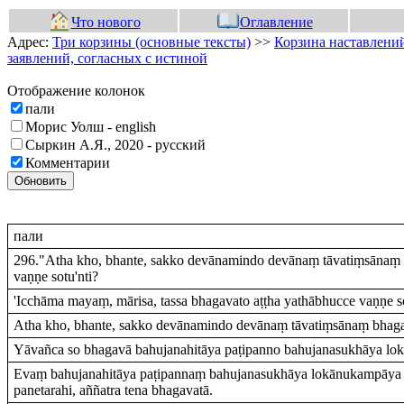
Что нового
Оглавление
Адрес:
Три корзины (основные тексты)
>>
Корзина наставлений
заявлений, согласных с истиной
Отображение колонок
пали
Морис Уолш - english
Сыркин А.Я., 2020 - русский
Комментарии
Обновить
пали
296."Atha kho, bhante, sakko devānamindo devānaṃ tāvatiṃsānaṃ sa
vaṇṇe sotu'nti?
'Icchāma mayaṃ, mārisa, tassa bhagavato aṭṭha yathābhucce vaṇṇe so
Atha kho, bhante, sakko devānamindo devānaṃ tāvatiṃsānaṃ bhagava
Yāvañca so bhagavā bahujanahitāya paṭipanno bahujanasukhāya lo
Evaṃ bahujanahitāya paṭipannaṃ bahujanasukhāya lokānukampāya 
panetarahi, aññatra tena bhagavatā.