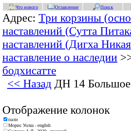
Что нового
Оглавление
Поиск
Адрес:
Три корзины (осно
наставлений (Сутта Питак
наставлений (Дигха Никая
наставление о наследии
>
бодхисатте
<< Назад
ДН 14 Большое 
Отображение колонок
пали
Морис Уолш - english