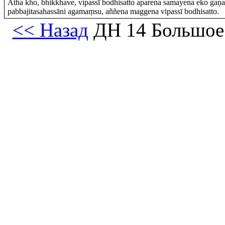
Atha kho, bhikkhave, vipassī bodhisatto aparena samayena eko gaṇam
pabbajitasahassāni agamaṃsu, aññena maggena vipassī bodhisatto.
<< Назад
ДН 14 Большое 