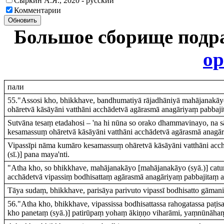
Сыркин А.Я., 2020 - русский
Комментарии
Обновить
Большое сборище подр
ор
пали
55."Assosi kho, bhikkhave, bandhumatiyā rājadhāniyā mahājanakāyo 
ohāretvā kāsāyāni vatthāni acchādetvā agārasmā anagāriyaṃ pabbajito
Sutvāna tesaṃ etadahosi – 'na hi nūna so orako dhammavinayo, na sā o
kesamassuṃ ohāretvā kāsāyāni vatthāni acchādetvā agārasmā anagār
Vipassīpi nāma kumāro kesamassuṃ ohāretvā kāsāyāni vatthāni acc
(sī.)] pana maya'nti.
"Atha kho, so bhikkhave, mahājanakāyo [mahājanakāyo (syā.)] catur
acchādetvā vipassiṃ bodhisattaṃ agārasmā anagāriyaṃ pabbajitaṃ 
Tāya sudaṃ, bhikkhave, parisāya parivuto vipassī bodhisatto gāman
56."Atha kho, bhikkhave, vipassissa bodhisattassa rahogatassa paṭis
kho panetaṃ (syā.)] patirūpaṃ yohaṃ ākiṇṇo viharāmi, yaṃnūnāhaṃ