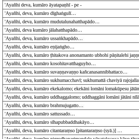
'Ayañhi deva, kumāro āyatapaṇhī - pe -
'Ayañhi, deva, kumāro dīghaṅgulī…
'Ayañhi, deva, kumāro mudutalunahatthapādo…
'Ayañhi, deva kumāro jālahatthapādo…
'Ayañhi, deva, kumāro ussaṅkhapādo…
'Ayañhi, deva, kumāro eṇijaṅgho…
'Ayañhi, deva, kumāro ṭhitakova anonamanto ubhohi pāṇitalehi jaṇṇu
'Ayañhi, deva, kumāro kosohitavatthaguyho…
'Ayañhi, deva, kumāro suvaṇṇavaṇṇo kañcanasannibhattaco…
'Ayañhi, deva, kumāro sukhumacchavī; sukhumattā chaviyā rajojalla
'Ayañhi, deva, kumāro ekekalomo; ekekāni lomāni lomakūpesu jāt
'Ayañhi, deva, kumāro uddhaggalomo; uddhaggāni lomāni jātāni nīl
'Ayañhi, deva, kumāro brahmujugatto…
'Ayañhi, deva, kumāro sattussado…
'Ayañhi, deva, kumāro sīhapubbaddhakāyo…
'Ayañhi, deva, kumāro citantaraṃso [pitantaraṃso (syā.)] …
'Ayañhi, deva, kumāro nigrodhaparimaṇḍalo yāvatakvassa kāyo tāv