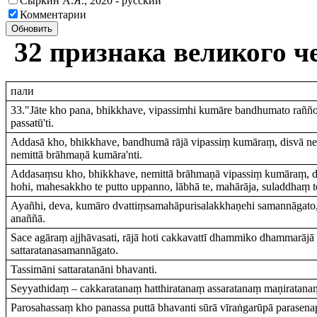
Сыркин А.Я., 2020 - русский
Комментарии
Обновить
32 признака великого ч
пали
33."Jāte kho pana, bhikkhave, vipassimhi kumāre bandhumato rañño pa
passatū'ti.
Addasā kho, bhikkhave, bandhumā rājā vipassiṃ kumāraṃ, disvā ne
nemittā brāhmaṇā kumāra'nti.
Addasaṃsu kho, bhikkhave, nemittā brāhmaṇā vipassiṃ kumāraṃ, d
hohi, mahesakkho te putto uppanno, lābhā te, mahārāja, suladdhaṃ t
Ayañhi, deva, kumāro dvattiṃsamahāpurisalakkhaṇehi samannāgato,
anaññā.
Sace agāraṃ ajjhāvasati, rājā hoti cakkavattī dhammiko dhammarājā c
sattaratanasamannāgato.
Tassimāni sattaratanāni bhavanti.
Seyyathidaṃ – cakkaratanaṃ hatthiratanaṃ assaratanaṃ maṇiratanaṃ
Parosahassaṃ kho panassa puttā bhavanti sūrā vīraṅgarūpā parasen