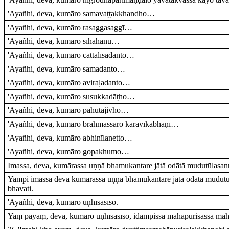
'Ayañhi, deva, kumāro samavaṭṭakkhandho…
'Ayañhi, deva, kumāro rasaggasaggī…
'Ayañhi, deva, kumāro sīhahanu…
'Ayañhi, deva, kumāro cattālīsadanto…
'Ayañhi, deva, kumāro samadanto…
'Ayañhi, deva, kumāro aviraḷadanto…
'Ayañhi, deva, kumāro susukkadāṭho…
'Ayañhi, deva, kumāro pahūtajivho…
'Ayañhi, deva, kumāro brahmassaro karavīkabhāṇī…
'Ayañhi, deva, kumāro abhinīlanetto…
'Ayañhi, deva, kumāro gopakhumo…
Imassa, deva, kumārassa uṇṇā bhamukantare jātā odātā mudutūlasan
Yampi imassa deva kumārassa uṇṇā bhamukantare jātā odātā mudut
bhavati.
'Ayañhi, deva, kumāro uṇhīsasīso.
Yaṃ pāyaṃ, deva, kumāro uṇhīsasīso, idampissa mahāpurisassa mah