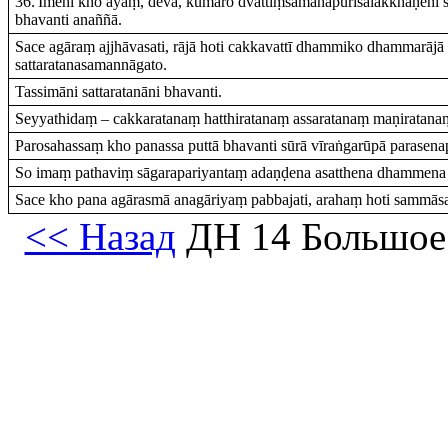
36.'Imehi kho ayaṃ, deva, kumāro dvattiṃsamahāpurisalakkhaṇehi 
bhavanti anaññā.
Sace agāraṃ ajjhāvasati, rājā hoti cakkavattī dhammiko dhammarājā c
sattaratanasamannāgato.
Tassimāni sattaratanāni bhavanti.
Seyyathidaṃ – cakkaratanaṃ hatthiratanaṃ assaratanaṃ maṇiratanaṃ
Parosahassaṃ kho panassa puttā bhavanti sūrā vīraṅgarūpā parasen
So imaṃ pathaviṃ sāgarapariyantaṃ adaṇḍena asatthena dhammena [d
Sace kho pana agārasmā anagāriyaṃ pabbajati, arahaṃ hoti sammāsa
<< Назад
ДН 14 Большое 