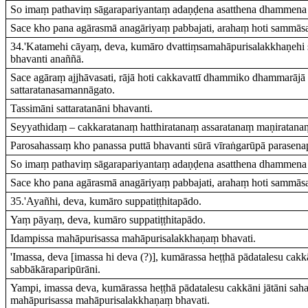
So imaṃ pathaviṃ sāgarapariyantaṃ adaṇḍena asatthena dhammena ab
Sace kho pana agārasmā anagāriyaṃ pabbajati, arahaṃ hoti sammās
34.'Katamehi cāyaṃ, deva, kumāro dvattiṃsamahāpurisalakkhaṇehi 
bhavanti anaññā.
Sace agāraṃ ajjhāvasati, rājā hoti cakkavattī dhammiko dhammarājā c
sattaratanasamannāgato.
Tassimāni sattaratanāni bhavanti.
Seyyathidaṃ – cakkaratanaṃ hatthiratanaṃ assaratanaṃ maṇiratanaṃ
Parosahassaṃ kho panassa puttā bhavanti sūrā vīraṅgarūpā parasen
So imaṃ pathaviṃ sāgarapariyantaṃ adaṇḍena asatthena dhammena ab
Sace kho pana agārasmā anagāriyaṃ pabbajati, arahaṃ hoti sammās
35.'Ayañhi, deva, kumāro suppatiṭṭhitapādo.
Yaṃ pāyaṃ, deva, kumāro suppatiṭṭhitapādo.
Idampissa mahāpurisassa mahāpurisalakkhaṇaṃ bhavati.
'Imassa, deva [imassa hi deva (?)], kumārassa heṭṭhā pādatalesu cakk
sabbākāraparipūrāni.
Yampi, imassa deva, kumārassa heṭṭhā pādatalesu cakkāni jātāni sah
mahāpurisassa mahāpurisalakkhaṇaṃ bhavati.