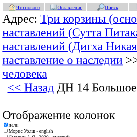
Что нового
Оглавление
Поиск
Адрес:
Три корзины (осно
наставлений (Сутта Питак
наставлений (Дигха Никая
наставление о наследии
>
человека
<< Назад
ДН 14 Большое 
Отображение колонок
пали
Морис Уолш - english