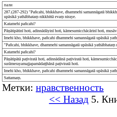
пали
287.(287-292) "Pañcahi, bhikkhave, dhammehi samannāgatā bhik
upāsikā yathābhataṃ nikkhittā evaṃ niraye.
Katamehi pañcahi?
Pāṇātipātinī hoti, adinnādāyinī hoti, kāmesumicchācārinī hoti, musā
Imehi kho, bhikkhave, pañcahi dhammehi samannāgatā upāsikā yath
"Pañcahi, bhikkhave, dhammehi samannāgatā upāsikā yathābhataṃ n
Katamehi pañcahi?
Pāṇātipātā paṭiviratā hoti, adinnādānā paṭiviratā hoti, kāmesumicchācā
surāmerayamajjapamādaṭṭhānā paṭiviratā hoti.
Imehi kho, bhikkhave, pañcahi dhammehi samannāgatā upāsikā yathā
Sattamaṃ.
Метки:
нравственность
<< Назад
5. Кн