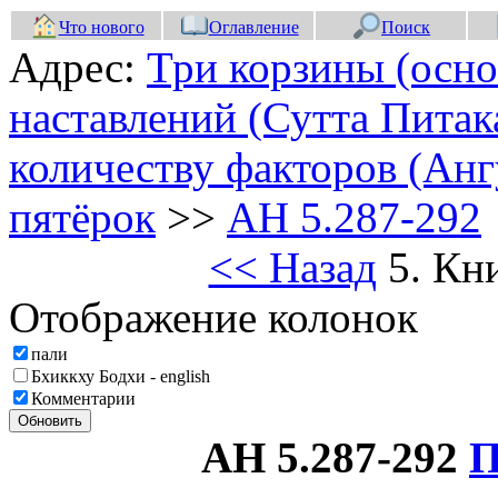
Что нового
Оглавление
Поиск
Адрес:
Три корзины (осно
наставлений (Сутта Питак
количеству факторов (Анг
пятёрок
>>
АН 5.287-292
<< Назад
5. Кн
Отображение колонок
пали
Бхиккху Бодхи - english
Комментарии
Обновить
АН 5.287-292
П