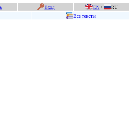
ь
Вход
EN
/
RU
Все тексты