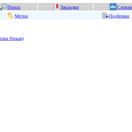
Поиск
Закладки
Словар
Метки
Подборки
тара Никая)