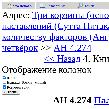
Что нового
Оглавление
Поиск
Адрес:
Три корзины (осно
наставлений (Сутта Питак
количеству факторов (Анг
четвёрок
>>
АН 4.274
<< Назад
4. Кни
Отображение колонок
пали
Бхиккху Бодхи - english
Комментарии
Обновить
АН 4.274
Па