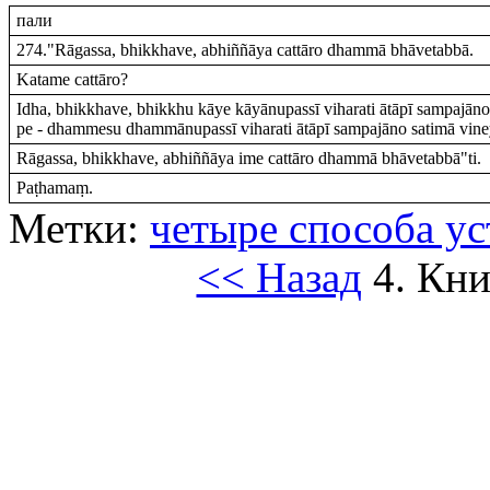
пали
274."Rāgassa, bhikkhave, abhiññāya cattāro dhammā bhāvetabbā.
Katame cattāro?
Idha, bhikkhave, bhikkhu kāye kāyānupassī viharati ātāpī sampajāno 
pe - dhammesu dhammānupassī viharati ātāpī sampajāno satimā vin
Rāgassa, bhikkhave, abhiññāya ime cattāro dhammā bhāvetabbā"ti.
Paṭhamaṃ.
Метки:
четыре способа у
<< Назад
4. Кни