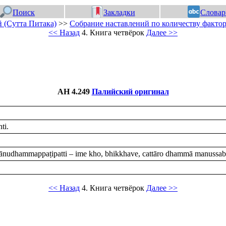
Поиск
Закладки
Словар
 (Сутта Питака)
>>
Собрание наставлений по количеству фактор
<< Назад
4. Книга четвёрок
Далее >>
АН 4.249
Палийский оригинал
ti.
dhammappaṭipatti – ime kho, bhikkhave, cattāro dhammā manussabhū
<< Назад
4. Книга четвёрок
Далее >>