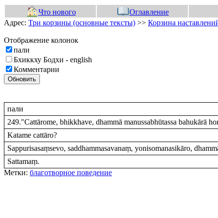
Что нового
Оглавление
Адрес:
Три корзины (основные тексты)
>>
Корзина наставлений
Отображение колонок
пали
Бхиккху Бодхи - english
Комментарии
Обновить
пали
249."Cattārome, bhikkhave, dhammā manussabhūtassa bahukārā hon
Katame cattāro?
Sappurisasaṃsevo, saddhammasavanaṃ, yonisomanasikāro, dhammānu
Sattamaṃ.
Метки:
благотворное поведение