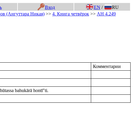
ь
Вход
EN
/
RU
ов (Ангуттара Никая)
>>
4. Книга четвёрок
>>
АН 4.249
Комментарии
tassa bahukārā hontī"ti.