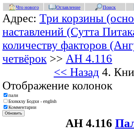
Что нового
Оглавление
Поиск
Адрес:
Три корзины (осно
наставлений (Сутта Питак
количеству факторов (Анг
четвёрок
>>
АН 4.116
<< Назад
4. Кни
Отображение колонок
пали
Бхиккху Бодхи - english
Комментарии
Обновить
АН 4.116
Пал