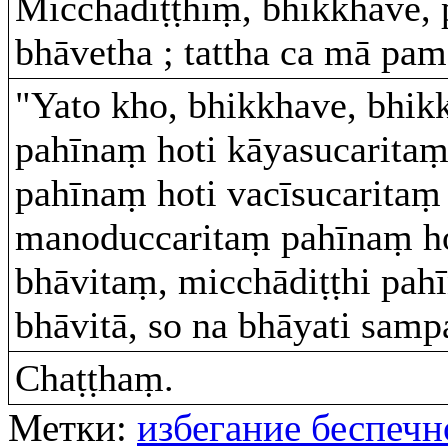
Micchādiṭṭhiṃ, bhikkhave, 
bhāvetha ; tattha ca mā pam
"Yato kho, bhikkhave, bhi
pahīnaṃ hoti kāyasucaritaṃ
pahīnaṃ hoti vacīsucaritaṃ
manoduccaritaṃ pahīnaṃ h
bhāvitaṃ, micchādiṭṭhi pah
bhāvitā, so na bhāyati samp
Chaṭṭhaṃ.
Метки:
избегание беспечн