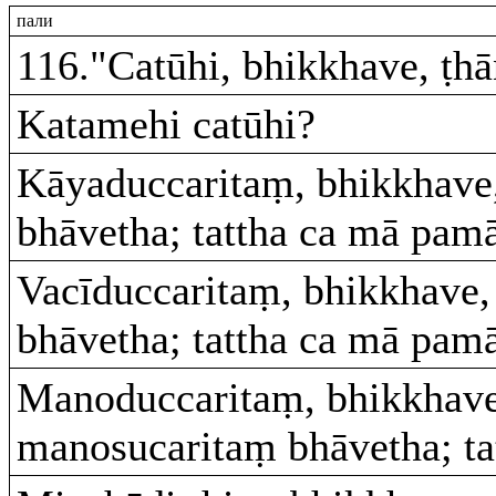
пали
116."Catūhi, bhikkhave, ṭh
Katamehi catūhi?
Kāyaduccaritaṃ, bhikkhave,
bhāvetha; tattha ca mā pamā
Vacīduccaritaṃ, bhikkhave,
bhāvetha; tattha ca mā pamā
Manoduccaritaṃ, bhikkhave,
manosucaritaṃ bhāvetha; ta