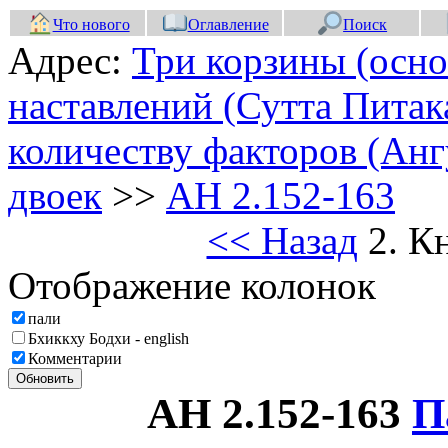
Что нового
Оглавление
Поиск
Адрес:
Три корзины (осно
наставлений (Сутта Питак
количеству факторов (Анг
двоек
>>
АН 2.152-163
<< Назад
2. К
Отображение колонок
пали
Бхиккху Бодхи - english
Комментарии
Обновить
АН 2.152-163
П