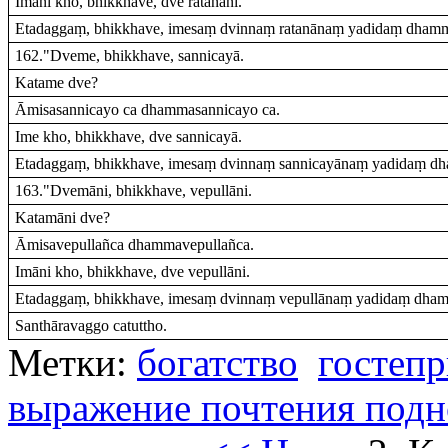
Imāni kho, bhikkhave, dve ratanāni.
Etadaggaṃ, bhikkhave, imesaṃ dvinnaṃ ratanānaṃ yadidaṃ dhamma
162."Dveme, bhikkhave, sannicayā.
Katame dve?
Āmisasannicayo ca dhammasannicayo ca.
Ime kho, bhikkhave, dve sannicayā.
Etadaggaṃ, bhikkhave, imesaṃ dvinnaṃ sannicayānaṃ yadidaṃ dh
163."Dvemāni, bhikkhave, vepullāni.
Katamāni dve?
Āmisavepullañca dhammavepullañca.
Imāni kho, bhikkhave, dve vepullāni.
Etadaggaṃ, bhikkhave, imesaṃ dvinnaṃ vepullānaṃ yadidaṃ dham
Santhāravaggo catuttho.
Метки:
богатство
гостеп
выражение почтения под