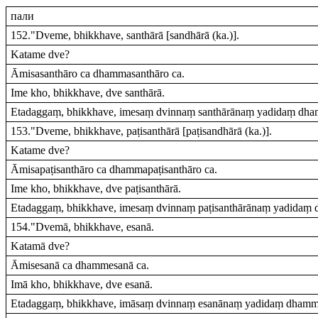
пали
152."Dveme, bhikkhave, santhārā [sandhārā (ka.)].
Katame dve?
Āmisasanthāro ca dhammasanthāro ca.
Ime kho, bhikkhave, dve santhārā.
Etadaggaṃ, bhikkhave, imesaṃ dvinnaṃ santhārānaṃ yadidaṃ dham
153."Dveme, bhikkhave, paṭisanthārā [paṭisandhārā (ka.)].
Katame dve?
Āmisapaṭisanthāro ca dhammapaṭisanthāro ca.
Ime kho, bhikkhave, dve paṭisanthārā.
Etadaggaṃ, bhikkhave, imesaṃ dvinnaṃ paṭisanthārānaṃ yadidaṃ d
154."Dvemā, bhikkhave, esanā.
Katamā dve?
Āmisesanā ca dhammesanā ca.
Imā kho, bhikkhave, dve esanā.
Etadaggaṃ, bhikkhave, imāsaṃ dvinnaṃ esanānaṃ yadidaṃ dhamme