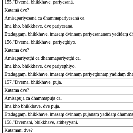
155."Dvemā, bhikkhave, pariyesanā.
Katamā dve?
Āmisapariyesanā ca dhammapariyesanā ca.
Imā kho, bhikkhave, dve pariyesanā.
Etadaggaṃ, bhikkhave, imāsaṃ dvinnaṃ pariyesanānaṃ yadidaṃ dh
156."Dvemā, bhikkhave, pariyeṭṭhiyo.
Katamā dve?
Āmisapariyeṭṭhi ca dhammapariyeṭṭhi ca.
Imā kho, bhikkhave, dve pariyeṭṭhiyo.
Etadaggaṃ, bhikkhave, imāsaṃ dvinnaṃ pariyeṭṭhīnaṃ yadidaṃ dha
157."Dvemā, bhikkhave, pūjā.
Katamā dve?
Āmisapūjā ca dhammapūjā ca.
Imā kho bhikkhave, dve pūjā.
Etadaggaṃ, bhikkhave, imāsaṃ dvinnaṃ pūjānaṃ yadidaṃ dhammap
158."Dvemāni, bhikkhave, ātitheyyāni.
Katamāni dve?