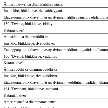
Āmisātitheyyañca dhammātitheyyañca.
Imāni kho, bhikkhave, dve ātitheyyāni.
Etadaggaṃ, bhikkhave, imesaṃ dvinnaṃ ātitheyyānaṃ yadidaṃ dha
159."Dvemā, bhikkhave, iddhiyo.
Katamā dve?
Āmisiddhi ca dhammiddhi ca.
Imā kho, bhikkhave, dve iddhiyo.
Etadaggaṃ, bhikkhave, imāsaṃ dvinnaṃ iddhīnaṃ yadidaṃ dhammi
160."Dvemā, bhikkhave, vuddhiyo.
Katamā dve?
Āmisavuddhi ca dhammavuddhi ca.
Imā kho, bhikkhave, dve vuddhiyo.
Etadaggaṃ, bhikkhave, imāsaṃ dvinnaṃ vuddhīnaṃ yadidaṃ dham
161."Dvemāni, bhikkhave, ratanāni.
Katamāni dve?
Āmisaratanañca dhammaratanañca.