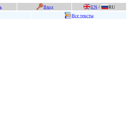
ь
Вход
EN
/
RU
Все тексты